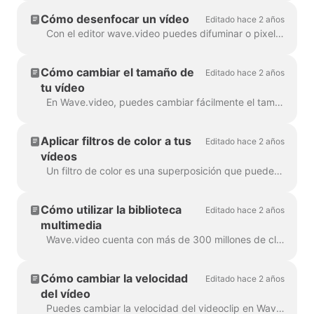
Cómo desenfocar un vídeo
Editado hace 2 años
Con el editor wave.video puedes difuminar o pixelar fácilmente cualquier objeto o texto del vídeo. Primero, abre el editor y selecciona "Overlays & Stickers", luego ...
Cómo cambiar el tamaño de
Editado hace 2 años
tu vídeo
En Wave.video, puedes cambiar fácilmente el tamaño de tu vídeo a diferentes relaciones de aspecto. En el Editor, en el paso "Redimensionar vídeo", puedes ...
Aplicar filtros de color a tus
Editado hace 2 años
vídeos
Un filtro de color es una superposición que puedes añadir a tus vídeos. Es útil cuando quieres dar a tu vídeo un aspecto de marca consistente y hacer que tu...
Cómo utilizar la biblioteca
Editado hace 2 años
multimedia
Wave.video cuenta con más de 300 millones de clips de vídeo e imágenes de stock, pero también hay una serie de características que nuestros usuarios y el personal...
Cómo cambiar la velocidad
Editado hace 2 años
del vídeo
Puedes cambiar la velocidad del videoclip en Wave.video. Para ello, vaya al paso Editar y seleccione la velocidad que desee. Por defecto, la velocidad del vídeo es ...