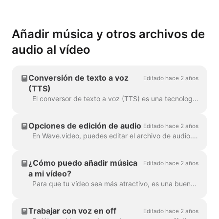
Añadir música y otros archivos de
audio al vídeo
Conversión de texto a voz
Editado hace 2 años
(TTS)
El conversor de texto a voz (TTS) es una tecnología que descifra el texto digital y sintetiza el habla a partir de él utilizando una voz artificial. Cuando se trata...
Opciones de edición de audio
Editado hace 2 años
En Wave.video, puedes editar el archivo de audio. Estas son las opciones de edición disponibles: Recorta el archivo de audio Cambia su volumen Añade un fundido de...
¿Cómo puedo añadir música
Editado hace 2 años
a mi vídeo?
Para que tu vídeo sea más atractivo, es una buena idea añadirle una pista de audio. Para añadir música o cualquier audio, haz clic en la pista de audio en la línea de tiempo ...
Trabajar con voz en off
Editado hace 2 años