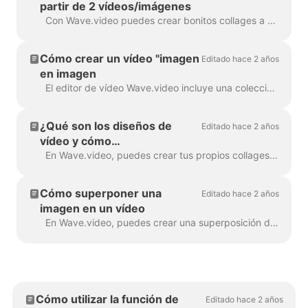
partir de 2 vídeos/imágenes
Con Wave.video puedes crear bonitos collages a partir de vídeos e imágenes utilizando Layouts. Los diseños son una colección de varias cuadrículas y máscaras que...
Cómo crear un vídeo "imagen
Editado hace 2 años
en imagen
El editor de vídeo Wave.video incluye una colección de diseños que te permiten combinar varios clips de vídeo o imágenes. Si quieres crear un vídeo "picture-in-pict...
¿Qué son los diseños de
Editado hace 2 años
vídeo y cómo
personalizarlos?
En Wave.video, puedes crear tus propios collages de vídeo utilizando una práctica función: los diseños de vídeo. Un diseño de vídeo es una forma de mostrar tus elem...
Cómo superponer una
Editado hace 2 años
imagen en un vídeo
En Wave.video, puedes crear una superposición de vídeo. A continuación te explicamos cómo hacerlo. Una superposición de vídeo es una imagen o vídeo que puedes añadir a tu vídeo (o mejor aún...
Cómo utilizar la función de
Editado hace 2 años