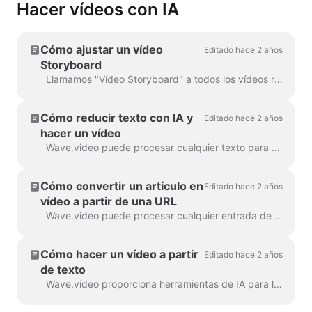
Hacer vídeos con IA
Cómo ajustar un vídeo
Editado hace 2 años
Storyboard
Llamamos "Vídeo Storyboard" a todos los vídeos realizados a partir de un texto o de una entrada de blog, porque tienen un guión vinculado a las escenas concretas del vídeo. ...
Cómo reducir texto con IA y
Editado hace 2 años
hacer un vídeo
Wave.video puede procesar cualquier texto para hacer un vídeo que explique de qué se trata. Puede establecer la duración deseada y sintonizar el generador automátic...
Cómo convertir un artículo en
Editado hace 2 años
vídeo a partir de una URL
Wave.video puede procesar cualquier entrada de blog o un artículo a un vídeo de corta duración que cuenta brevemente lo que el texto se trataba. Utilizamos algoritmos de IA para extra...
Cómo hacer un vídeo a partir
Editado hace 2 años
de texto
Wave.video proporciona herramientas de IA para la creación automática de vídeos a partir del texto. Wave seleccionará los vídeos y la música relevantes para ti. El texto estará en...