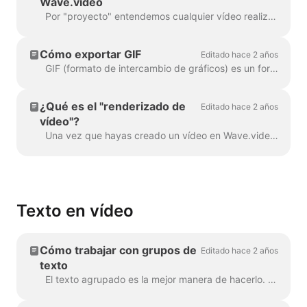
Wave.video
Por "proyecto" entendemos cualquier vídeo realizado en Wave.video. Así es como puedes crear un nuevo proyecto. Puedes seleccionar y personalizar una plantilla de vídeo en la pág...
Cómo exportar GIF
Editado hace 2 años
GIF (formato de intercambio de gráficos) es un formato popular utilizado desde finales de 1980 para compartir imágenes y animaciones cortas. Los GIF sólo pueden almacenar 256 colores, ...
¿Qué es el "renderizado de
Editado hace 2 años
vídeo"?
Una vez que hayas creado un vídeo en Wave.video, tendrás que renderizarlo para poder compartirlo en las redes sociales o descargarlo directamente a tu compu...
Texto en vídeo
Cómo trabajar con grupos de
Editado hace 2 años
texto
El texto agrupado es la mejor manera de hacerlo. En el 99% de los casos, puedes hacer todo lo que necesites con él. Sin embargo, a veces es posible que desee crear uno o dos...