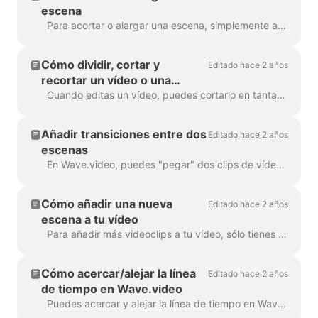
escena
Para acortar o alargar una escena, simplemente arrastra el fotograma a lo largo de la línea de tiempo, así: Si tu escena es un vídeo, observa que a la derecha...
Cómo dividir, cortar y
Editado hace 2 años
recortar un vídeo o una
escena de vídeo
Cuando editas un vídeo, puedes cortarlo en tantas partes como quieras, con un simple clic en la línea de tiempo y pulsando el icono de las tijeras. Puedes insertar...
Añadir transiciones entre dos
Editado hace 2 años
escenas
En Wave.video, puedes "pegar" dos clips de vídeo añadiendo transiciones entre dos escenas. Una transición es una técnica de edición de vídeo que permite...
Cómo añadir una nueva
Editado hace 2 años
escena a tu vídeo
Para añadir más videoclips a tu vídeo, sólo tienes que hacer clic en el icono Más de la línea de tiempo. Esto te mostrará todas las opciones. Para eliminar una escena...
Cómo acercar/alejar la línea
Editado hace 2 años
de tiempo en Wave.video
Puedes acercar y alejar la línea de tiempo en Wave.video para que el proceso de edición sea más cómodo y preciso. La función se encuentra debajo de la l...