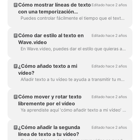
Cómo mostrar líneas de texto
Editado hace 2 años
con una temporización
diferente
Puedes controlar fácilmente el tiempo que el texto se mostrará en la pantalla con la función de retraso de texto. Para utilizarla, asegúrate de que el texto tiene varias líneas en un si...
Cómo dar estilo al texto en
Editado hace 2 años
Wave.video
En Wave.video, puedes dar el estilo que quieras a tu texto en vídeo. Estas son las opciones de edición que tienes: Cambiar el tipo de letra Cambiar la co...
¿Cómo añado texto a mi
Editado hace 2 años
vídeo?
Añadir texto a tu vídeo te ayuda a transmitir tu mensaje, incluso cuando los espectadores ven el vídeo con el sonido apagado. En Wave.video, puedes hacer precisamente ...
Cómo mover y rotar texto
Editado hace 2 años
libremente por el vídeo
Ya aprendiste aquí 'cómo añadir texto a mi vídeo' . Aquí hablaremos sobre cómo mover dos o más bloques de texto alrededor del vídeo en Wave.video ...
¿Cómo añadir la segunda
Editado hace 2 años
línea de texto a tu vídeo?