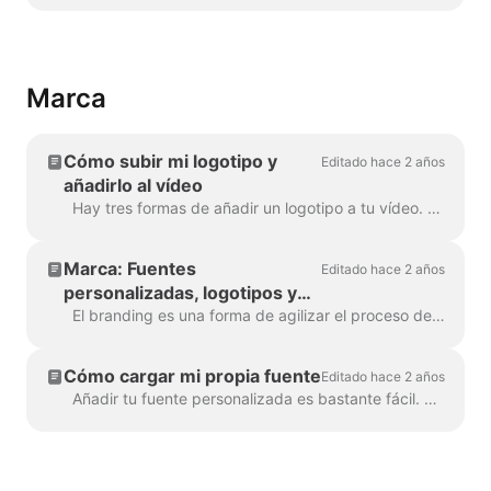
Marca
Cómo subir mi logotipo y
Editado hace 2 años
añadirlo al vídeo
Hay tres formas de añadir un logotipo a tu vídeo. Repasemos cada método y consideremos sus pros y sus contras. Si piensas utilizar el logotipo realmente ...
Marca: Fuentes
Editado hace 2 años
personalizadas, logotipos y
combinaciones de colores
El branding es una forma de agilizar el proceso de creación de vídeos de marca, y además con eficacia. Te concede la capacidad de poblar varias "marcas...
Cómo cargar mi propia fuente
Editado hace 2 años
Añadir tu fuente personalizada es bastante fácil. La primera forma de hacerlo es con el Administrador de marcas . En cualquier proyecto, haz clic en "Gestionar marcas", está en la parte superior ...