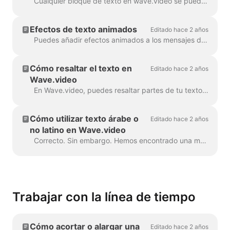
Cualquier bloque de texto en wave.video se puede dividir en varias líneas con diferente tamaño, color y decoraciones. Para añadir una línea, selecciona tu texto. Si estás ...
Efectos de texto animados
Editado hace 2 años
Puedes añadir efectos animados a los mensajes de texto de tu vídeo para hacerlos más atractivos y llamativos. Una vez que hayas añadido texto a tu vídeo, ...
Cómo resaltar el texto en
Editado hace 2 años
Wave.video
En Wave.video, puedes resaltar partes de tu texto para que destaquen del resto del mensaje. Para resaltar una parte del texto, selecciona la...
Cómo utilizar texto árabe o
Editado hace 2 años
no latino en Wave.video
Correcto. Sin embargo. Hemos encontrado una manera de evitar esto, gracias a un usuario creativo y nuestro equipo de soporte. Todo lo que necesitas hacer es crear un archivo vectorial/ima...
Trabajar con la línea de tiempo
Cómo acortar o alargar una
Editado hace 2 años