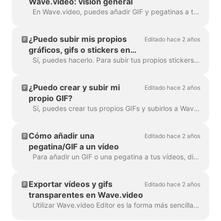
Wave.video: visión general
En Wave.video, puedes añadir GIF y pegatinas a tus vídeos. De esta forma, puedes hacerlos más atractivos, personalizados y atrayentes para tu audiencia. P...
¿Puedo subir mis propios
Editado hace 2 años
gráficos, gifs o stickers en
Wave.video?
Sí, puedes hacerlo. Para subir tus propios stickers, ve al paso "Overlays & Stickers" en el menú de la izquierda y haz clic en la pestaña "Media" -> "Uploads" Puedes a...
¿Puedo crear y subir mi
Editado hace 2 años
propio GIF?
Sí, puedes crear tus propios GIFs y subirlos a Wave.video. Aquí tienes un útil artículo sobre cómo crear tus propios GIFs. Una vez leído tu GIF...
Cómo añadir una
Editado hace 2 años
pegatina/GIF a un vídeo
Para añadir un GIF o una pegatina a tus vídeos, dirígete al paso Superposiciones y pegatinas del menú de la izquierda. Verás todos los a...
Exportar vídeos y gifs
Editado hace 2 años
transparentes en Wave.video
Utilizar Wave.video Editor es la forma más sencilla de crear o personalizar elementos de marca o transparentes para tu vídeo, superposiciones personalizadas, ...