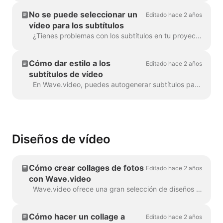
No se puede seleccionar un
Editado hace 2 años
vídeo para los subtítulos
¿Tienes problemas con los subtítulos en tu proyecto? ¡Vamos a solucionarlo! Lo primero es lo primero, vamos a asegurarnos de que tu vídeo ...
Cómo dar estilo a los
Editado hace 2 años
subtítulos de vídeo
En Wave.video, puedes autogenerar subtítulos para tus vídeos o subir archivos .srt o .vtt. Una vez que añadas los subtítulos al vídeo, puedes...
Diseños de vídeo
Cómo crear collages de fotos
Editado hace 2 años
con Wave.video
Wave.video ofrece una gran selección de diseños (una colección de marcos, máscaras y cuadrículas) que te permiten combinar varios elementos visuales en una sola escena...
Cómo hacer un collage a
Editado hace 2 años