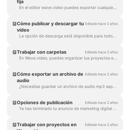
fija
En el editor wave.video puedes exportar cualquier fotograma a formato JPG, PNG o GIF. Sólo PNG y GIF soportan transparencia. ¿Cómo empezar? Primero, busca el fotograma ...
Cómo publicar y descargar tu
Editado hace 2 años
vídeo
La opción de descarga está disponible para todos los usuarios de pago de wave.video. Para descargar tu vídeo tienes que seguir 2 sencillos pasos : Opción A: Paso ...
Trabajar con carpetas
Editado hace 2 años
En Wave.video, puedes organizar tus proyectos en carpetas. De esta forma, es más cómodo buscar entre tus proyectos. Para crear una nueva ...
Cómo exportar un archivo de
Editado hace 2 años
audio
¿Necesitas guardar un archivo de audio mp3 separado de tu vídeo para tu podcast, o simplemente quieres utilizarlo como voz en off? ¡Es fácil con wave.video! Primero,...
Opciones de publicación
Editado hace 2 años
Ya has terminado tu anuncio de marketing digital y estás listo para compartirlo con el mundo. ¿Y ahora qué? Es hora de publicarlo. En la ed. de Wave.video...
Trabajar con proyectos en
Editado hace 2 años