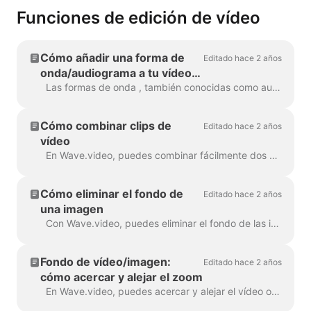
Funciones de edición de vídeo
Cómo añadir una forma de
Editado hace 2 años
onda/audiograma a tu vídeo
con Wave.video
Las formas de onda , también conocidas como audiogramas u ondas sonoras visuales, son animaciones que visualizan el sonido de tu vídeo. Genera una forma de onda para tu podcast...
Cómo combinar clips de
Editado hace 2 años
vídeo
En Wave.video, puedes combinar fácilmente dos o más videoclips o imágenes para crear un vídeo más largo. Para ello, dirígete a https://wave.video/es/ y cl...
Cómo eliminar el fondo de
Editado hace 2 años
una imagen
Con Wave.video, puedes eliminar el fondo de las imágenes que subas a la biblioteca multimedia. Esto es muy útil cuando quieres crear un vídeo...
Fondo de vídeo/imagen:
Editado hace 2 años
cómo acercar y alejar el zoom
En Wave.video, puedes acercar y alejar el vídeo o la imagen. Para acercar/alejar, dirígete al paso Editar y cambia a la pestaña "Vídeo/Imagen" (dep...