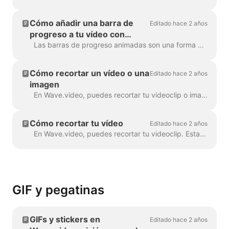
Cómo añadir una barra de
Editado hace 2 años
progreso a tu vídeo con
Wave.video
Las barras de progreso animadas son una forma estupenda de mantener la atención de los espectadores y aumentar el tiempo de visionado de tus vídeos. Aprende a añadir una barra de progreso dinámica a...
Cómo recortar un vídeo o una
Editado hace 2 años
imagen
En Wave.video, puedes recortar tu videoclip o imagen. Esta función funciona para los videoclips/imágenes que subas al creador de vídeo y para los que elijas...
Cómo recortar tu vídeo
Editado hace 2 años
En Wave.video, puedes recortar tu videoclip. Esta función funciona tanto para los videoclips que subas al editor de vídeo como para los que elijas...
GIF y pegatinas
GIFs y stickers en
Editado hace 2 años