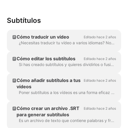
Subtítulos
Cómo traducir un vídeo
Editado hace 2 años
¿Necesitas traducir tu vídeo a varios idiomas? Nosotros nos encargamos. Nota: aquí utilizamos subtítulos automáticos. Tu límite mensual...
Cómo editar los subtítulos
Editado hace 2 años
Si has creado subtítulos y quieres dividirlos o fusionarlos, utiliza la función Dividir subtítulos o las teclas Intro y Retroceso. Utilizando estas opc...
Cómo añadir subtítulos a tus
Editado hace 2 años
vídeos
Poner subtítulos a los vídeos es una forma eficaz de llegar a más espectadores y aumentar la participación en tus contenidos. Con Wave.video, puedes añadir subtítulos automátic...
Cómo crear un archivo .SRT
Editado hace 2 años
para generar subtítulos
Es un archivo de texto que contiene palabras y frases dichas en el vídeo. Estos archivos se pueden utilizar junto con los archivos de vídeo, o reproductores de vídeo en l...