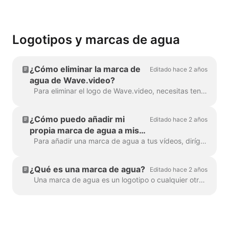
Logotipos y marcas de agua
¿Cómo eliminar la marca de
Editado hace 2 años
agua de Wave.video?
Para eliminar el logo de Wave.video, necesitas tener uno de nuestros planes. Puedes consultar todos los planes aquí . En 'Mis proyectos', haz clic en tres puntos para abrir Reproducir...
¿Cómo puedo añadir mi
Editado hace 2 años
propia marca de agua a mis
vídeos?
Para añadir una marca de agua a tus vídeos, dirígete al paso " Marca de agua " y sube la imagen que quieres que aparezca como marca de agua. Una vez...
¿Qué es una marca de agua?
Editado hace 2 años
Una marca de agua es un logotipo o cualquier otro signo de marca que se muestra en todo el vídeo. Con la ayuda de la marca de agua, puedes marcar tus v...