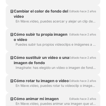
Cambiar el color de fondo del
Editado hace 2 años
vídeo
En Wave.video, puedes acercar y alejar un clip de vídeo o una imagen. Una vez que alejes el zoom, el creador de vídeo añadirá automáticamente un fondo liso para rellenar ...
Cómo subir tu propia imagen
Editado hace 2 años
o vídeo
Puedes subir tus propios videoclips e imágenes a Wave.video y crear vídeos con ellos. Puedes mezclar y combinar tus propios archivos multimedia con los que ...
Cómo sustituir un vídeo o una
Editado hace 2 años
imagen de fondo
Imagínate: has elegido un vídeo o imagen de fondo perfecto en Wave.video, le has añadido tu texto y logotipo... y luego te das cuenta de que quieres cambiar el medio...
Cómo rotar tu imagen o vídeo
Editado hace 2 años
En Wave.video, puedes rotar tu videoclip o imagen. Para rotar el videoclip/imagen, dirígete al paso " Editar" y elige la ...
Cómo animar mi imagen
Editado hace 2 años
En Wave.video, puedes animar una imagen que utilices como fondo. Esto dará a tus vídeos un aspecto fresco y más atractivo. Para animar un fondo...