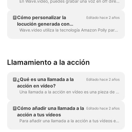
En Wave.video, puedes grabar una voz en off directamente en el editor, al crear tu vídeo. Haz clic en la pista de audio y selecciona Grabar voz: Voz en off 7...
Cómo personalizar la
Editado hace 2 años
locución generada con
etiquetas SSML
Wave.video utiliza la tecnología Amazon Polly para generar pistas de audio a partir de texto. A veces, el resultado por defecto no es impecable, y es posible que desee...
Llamamiento a la acción
¿Qué es una llamada a la
Editado hace 2 años
acción en vídeo?
Una llamada a la acción en vídeo es una pieza de contenido que induce al espectador a realizar una determinada acción después de ver el vídeo. Puede ser (pero ...
Cómo añadir una llamada a la
Editado hace 2 años
acción a tus vídeos
Para añadir una llamada a la acción a tus vídeos en Wave.video, haz clic en el signo "Añadir llamada a la acción" en la línea de tiempo. Estará disponible en la ...