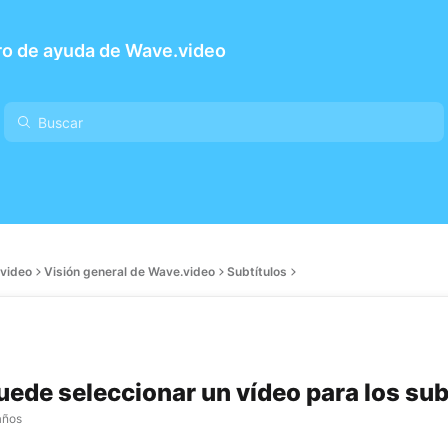
ro de ayuda de Wave.video
video
Visión general de Wave.video
Subtítulos
uede seleccionar un vídeo para los sub
años