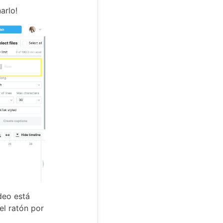
arlo!
deo está
el ratón por