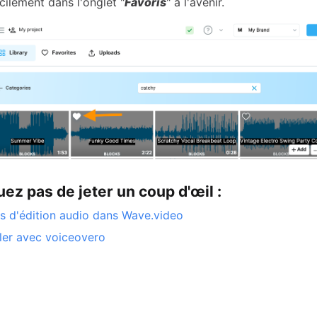
cilement dans l'onglet "
Favoris
" à l'avenir.
z pas de jeter un coup d'œil :
s d'édition audio dans Wave.video
ller avec voiceovero