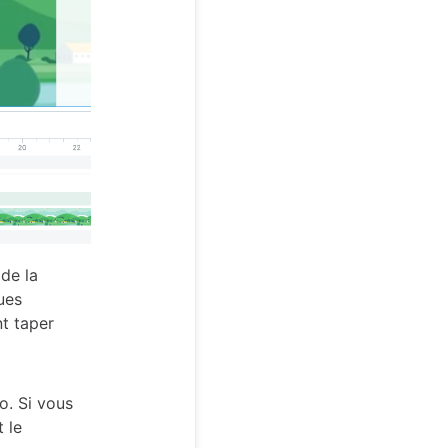
 de la
ues
t taper
o. Si vous
t le