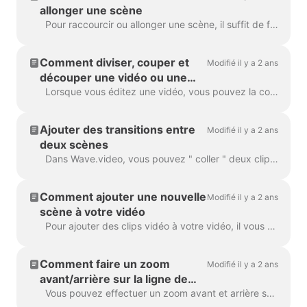
allonger une scène
Pour raccourcir ou allonger une scène, il suffit de faire glisser le cadre le long de la ligne de temps, comme ceci : Si votre scène est une vidéo, remarquez sur la droite que vous...
Comment diviser, couper et
Modifié il y a 2 ans
découper une vidéo ou une
scène vidéo ?
Lorsque vous éditez une vidéo, vous pouvez la couper en autant de parties que vous le souhaitez, d'un simple clic sur la timeline et en appuyant sur l'icône des ciseaux. Vous pouvez insérer...
Ajouter des transitions entre
Modifié il y a 2 ans
deux scènes
Dans Wave.video, vous pouvez " coller " deux clips vidéo ensemble en ajoutant des transitions entre deux scènes. Une transition est une technique d'édition vidéo qui permet...
Comment ajouter une nouvelle
Modifié il y a 2 ans
scène à votre vidéo
Pour ajouter des clips vidéo à votre vidéo, il vous suffit de cliquer sur l'icône Plus sur la ligne de temps. Vous verrez alors toutes les options. Pour supprimer une s...
Comment faire un zoom
Modifié il y a 2 ans
avant/arrière sur la ligne de
temps dans Wave.video ?
Vous pouvez effectuer un zoom avant et arrière sur la timeline dans Wave.video afin de rendre le processus d'édition plus pratique et plus précis. La fonction se trouve sous la ligne de temps...