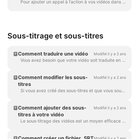
Pour ajouter un appel à l'action à vos vidéos dans Wave.video, cliquez sur le signe "Ajouter un appel à l'action" sur la timeline. Il sera disponible dans la section ...
Sous-titrage et sous-titres
Comment traduire une vidéo
Modifié il y a 2 ans
Vous avez besoin que votre vidéo soit traduite en plusieurs langues ? Nous nous en occupons ! Remarque : nous utilisons ici le sous-titrage automatique. Votre limite mensuelle...
Comment modifier les sous-
Modifié il y a 2 ans
titres
Si vous avez créé des sous-titres et que vous souhaitez les diviser ou les fusionner, utilisez la fonction Diviser les sous-titres ou les touches Entrée et Retour arrière. L'utilisation de ces opt...
Comment ajouter des sous-
Modifié il y a 2 ans
titres à votre vidéo
Le sous-titrage des vidéos est un moyen efficace d'atteindre plus de spectateurs et d'augmenter l'engagement pour votre contenu. Avec Wave.video, vous pouvez facilement ajouter des ca...
Comment créer un fichier .SRT
Modifié il y a 2 ans