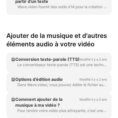
partir d'un texte
Wave.video fournit des outils d'IA pour la création automatique de vidéos à partir d'un texte. Wave sélectionnera pour vous des vidéos et des musiques d'archives pertinentes. Le texte sera en...
Ajouter de la musique et d'autres
éléments audio à votre vidéo
Conversion texte-parole (TTS)
Modifié il y a 2 ans
Le convertisseur texte-parole (TTS) est une technologie qui permet de décrypter un texte numérique et d'en synthétiser la parole à l'aide d'une voix artificielle. Lorsqu'il s'agit...
Options d'édition audio
Modifié il y a 2 ans
Dans Wave.video, vous pouvez éditer le fichier audio. Voici les options d'édition disponibles : Découper le fichier audio Modifier son volume Ajouter un fondu entrant/fondant...
Comment ajouter de la
Modifié il y a 2 ans
musique à ma vidéo ?
Pour rendre votre vidéo plus attrayante, c'est une bonne idée d'y ajouter une piste audio. Pour ajouter de la musique ou tout autre élément audio, cliquez sur la piste audio sur la ligne de temps ...