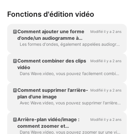
Fonctions d'édition vidéo
Comment ajouter une forme
Modifié il y a 2 ans
d'onde/un audiogramme à
votre vidéo avec Wave.video
Les formes d'ondes, également appelées audiogrammes ou ondes sonores visuelles, sont des animations qui visualisent le son de votre vidéo. Générez une forme d'onde pour votre podcast...
Comment combiner des clips
Modifié il y a 2 ans
vidéo
Dans Wave.video, vous pouvez facilement combiner deux ou plusieurs clips vidéo ou images pour créer une vidéo plus longue. Pour ce faire, rendez-vous sur https://wave.video/fr/ et cliquez sur...
Comment supprimer l'arrière-
Modifié il y a 2 ans
plan d'une image
Avec Wave.video, vous pouvez supprimer l'arrière-plan des images que vous téléchargez dans la médiathèque. C'est très pratique lorsque vous souhaitez créer une vignette vidéo...
Arrière-plan vidéo/image :
Modifié il y a 2 ans
comment zoomer et
dézoomer ?
Dans Wave.video, vous pouvez zoomer sur une vidéo ou une image. Pour cela, rendez-vous à l'étape Editer et basculez dans l'onglet "Vidéo/Image" (dép...