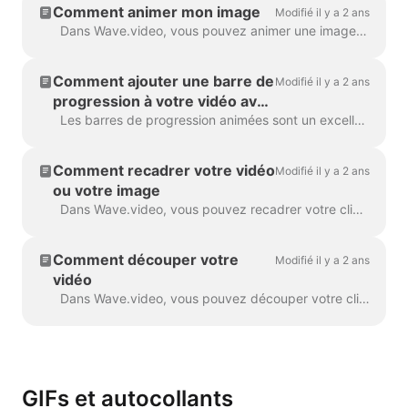
Comment animer mon image
Modifié il y a 2 ans
Dans Wave.video, vous pouvez animer une image que vous utilisez comme arrière-plan. Cela donnera à vos vidéos un aspect plus frais et plus engageant. Pour animer une image d'arrière-plan...
Comment ajouter une barre de
Modifié il y a 2 ans
progression à votre vidéo avec
Wave.video
Les barres de progression animées sont un excellent moyen de retenir l'attention des spectateurs et d'augmenter la durée de visionnage de votre vidéo. Apprenez à ajouter une barre de progression dynamique à votre...
Comment recadrer votre vidéo
Modifié il y a 2 ans
ou votre image
Dans Wave.video, vous pouvez recadrer votre clip vidéo ou votre image. Cette fonction fonctionne pour les clips vidéo/images que vous chargez dans le créateur de vidéo et ceux que vous choisissez...
Comment découper votre
Modifié il y a 2 ans
vidéo
Dans Wave.video, vous pouvez découper votre clip vidéo. Cette fonction fonctionne à la fois pour vos propres clips vidéo que vous téléchargez vers le créateur de vidéo et pour ceux que vous choisissez...
GIFs et autocollants