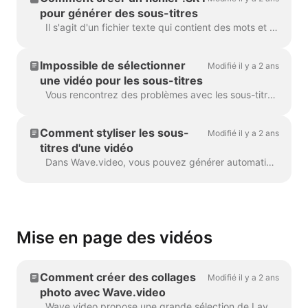
pour générer des sous-titres
Il s'agit d'un fichier texte qui contient des mots et des phrases prononcés dans la vidéo. De tels fichiers peuvent être utilisés avec des fichiers vidéo, ou des lecteurs vidéo en ligne pour fournir...
Impossible de sélectionner
Modifié il y a 2 ans
une vidéo pour les sous-titres
Vous rencontrez des problèmes avec les sous-titres dans votre projet ? Nous allons y remédier ! Tout d'abord, assurez-vous que le téléchargement de votre vidéo est ...
Comment styliser les sous-
Modifié il y a 2 ans
titres d'une vidéo
Dans Wave.video, vous pouvez générer automatiquement des légendes pour vos vidéos ou télécharger des fichiers .srt ou .vtt. Une fois les sous-titres ajoutés à la vidéo, vous pouvez...
Mise en page des vidéos
Comment créer des collages
Modifié il y a 2 ans
photo avec Wave.video
Wave.video propose une grande sélection de Layouts - une collection de cadres, de masques et de grilles - qui vous permettent de combiner plusieurs visuels au sein d'une même scène....