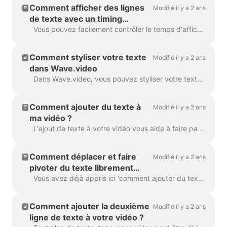
Comment afficher des lignes
Modifié il y a 2 ans
de texte avec un timing
différent
Vous pouvez facilement contrôler le temps d'affichage du texte à l'écran grâce à la fonction de retardement du texte. Pour l'utiliser, assurez-vous que le texte comporte plusieurs lignes dans un si...
Comment styliser votre texte
Modifié il y a 2 ans
dans Wave.video
Dans Wave.video, vous pouvez styliser votre texte sur la vidéo comme vous le souhaitez. Voici les options d'édition dont vous disposez : Changer la police Changer la couleur du texte...
Comment ajouter du texte à
Modifié il y a 2 ans
ma vidéo ?
L'ajout de texte à votre vidéo vous aide à faire passer votre message, même lorsque les spectateurs regardent la vidéo avec le son désactivé. Dans Wave.video, vous pouvez ...
Comment déplacer et faire
Modifié il y a 2 ans
pivoter du texte librement
dans la vidéo
Vous avez déjà appris ici 'comment ajouter du texte à ma vidéo'. Ici, nous allons parler du déplacement de deux ou plusieurs blocs de texte autour de la vidéo dans Wave.video...
Comment ajouter la deuxième
Modifié il y a 2 ans
ligne de texte à votre vidéo ?