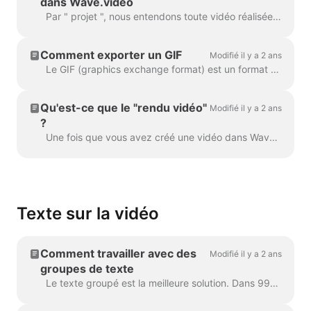
dans Wave.video
Par " projet ", nous entendons toute vidéo réalisée dans Wave.video. Voici comment créer un nouveau projet. Vous pouvez sélectionner et personnaliser un modèle de vidéo sur la pag...
Comment exporter un GIF
Modifié il y a 2 ans
Le GIF (graphics exchange format) est un format populaire utilisé depuis la fin des années 1980 pour partager des images et de courtes animations. Les GIF ne peuvent stocker que 256 couleurs, ce qui...
Qu'est-ce que le "rendu vidéo"
Modifié il y a 2 ans
?
Une fois que vous avez créé une vidéo dans Wave.video, vous devez la rendre afin de pouvoir la partager sur les médias sociaux ou la télécharger directement sur votre compu...
Texte sur la vidéo
Comment travailler avec des
Modifié il y a 2 ans
groupes de texte
Le texte groupé est la meilleure solution. Dans 99% des cas, vous pouvez faire tout ce dont vous avez besoin avec. Cependant, il peut arriver que vous souhaitiez créer un ou deux...