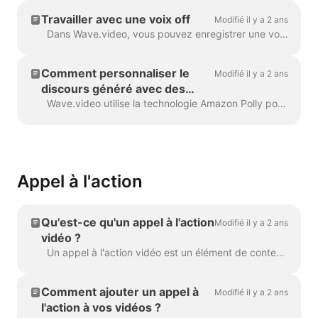
Travailler avec une voix off
Modifié il y a 2 ans
Dans Wave.video, vous pouvez enregistrer une voix off directement dans l'éditeur, lors de la création de votre vidéo. Cliquez sur la piste audio et sélectionnez Enregistrer la voix : Voix off 7...
Comment personnaliser le
Modifié il y a 2 ans
discours généré avec des
balises SSML
Wave.video utilise la technologie Amazon Polly pour générer des pistes audio à partir de texte. Parfois, le résultat par défaut n'est pas parfait, et vous pourriez vouloir tun...
Appel à l'action
Qu'est-ce qu'un appel à l'action
Modifié il y a 2 ans
vidéo ?
Un appel à l'action vidéo est un élément de contenu qui incite votre spectateur à effectuer une certaine action après avoir regardé votre vidéo. Il peut s'agir (mais ...
Comment ajouter un appel à
Modifié il y a 2 ans
l'action à vos vidéos ?