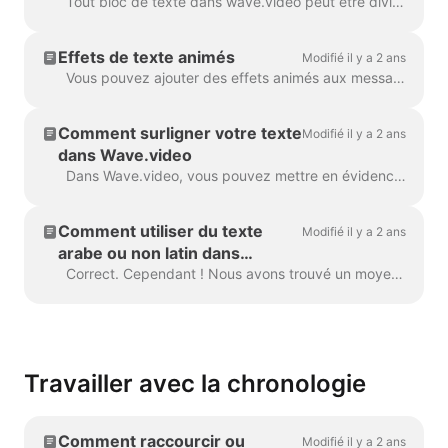
Tout bloc de texte dans wave.video peut être divisé en plusieurs lignes de taille, de couleur et de décorations différentes. Pour ajouter une ligne, sélectionnez votre texte. Si vous ...
Effets de texte animés
Modifié il y a 2 ans
Vous pouvez ajouter des effets animés aux messages textuels de votre vidéo pour les rendre plus attrayants. Une fois le texte ajouté à votre vidéo, ...
Comment surligner votre texte
Modifié il y a 2 ans
dans Wave.video
Dans Wave.video, vous pouvez mettre en évidence certaines parties de votre texte pour les faire ressortir du reste du message. Pour mettre en évidence une partie du texte, sélectionnez le...
Comment utiliser du texte
Modifié il y a 2 ans
arabe ou non latin dans
Wave.video
Correct. Cependant ! Nous avons trouvé un moyen de contourner ce problème, grâce à un utilisateur créatif et à notre équipe de support. Tout ce que vous avez à faire est de créer un fichier vectoriel/ima...
Travailler avec la chronologie
Comment raccourcir ou
Modifié il y a 2 ans