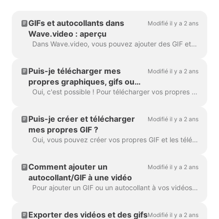
GIFs et autocollants dans
Modifié il y a 2 ans
Wave.video : aperçu
Dans Wave.video, vous pouvez ajouter des GIF et des autocollants à vos vidéos. Vous pouvez ainsi les rendre plus attrayantes, plus personnalisées et plus séduisantes pour votre public. P...
Puis-je télécharger mes
Modifié il y a 2 ans
propres graphiques, gifs ou
autocollants dans Wave.video
Oui, c'est possible ! Pour télécharger vos propres autocollants, allez à l'étape " Superpositions et autocollants " dans le menu de gauche et cliquez sur l'onglet " Media " -> " Uploads " Vous pouvez a...
?
Puis-je créer et télécharger
Modifié il y a 2 ans
mes propres GIF ?
Oui, vous pouvez créer vos propres GIF et les télécharger sur Wave.video. Voici un article utile sur la façon de créer vos propres GIF. Une fois que votre GIF est lu...
Comment ajouter un
Modifié il y a 2 ans
autocollant/GIF à une vidéo
Pour ajouter un GIF ou un autocollant à vos vidéos, rendez-vous à l'étape Superpositions et autocollants dans le menu de gauche. Vous verrez toutes les a...
Exporter des vidéos et des gifs
Modifié il y a 2 ans