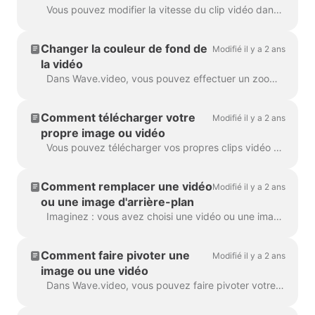
Vous pouvez modifier la vitesse du clip vidéo dans Wave.video. Pour ce faire, allez à l'étape Editer et sélectionnez la vitesse que vous souhaitez. Par défaut, la vitesse de la vidéo est ...
Changer la couleur de fond de
Modifié il y a 2 ans
la vidéo
Dans Wave.video, vous pouvez effectuer un zoom avant et arrière sur un clip vidéo ou une image. Lorsque vous effectuez un zoom arrière, le créateur de la vidéo ajoute automatiquement un arrière-plan uni pour remplir ...
Comment télécharger votre
Modifié il y a 2 ans
propre image ou vidéo
Vous pouvez télécharger vos propres clips vidéo et images sur Wave.video et créer des vidéos avec eux. Vous pouvez mélanger et assortir vos propres fichiers multimédias avec ceux qui ...
Comment remplacer une vidéo
Modifié il y a 2 ans
ou une image d'arrière-plan
Imaginez : vous avez choisi une vidéo ou une image de fond parfaite dans Wave.video, vous y avez ajouté votre texte et votre logo... puis vous vous êtes rendu compte que vous vouliez changer le...
Comment faire pivoter une
Modifié il y a 2 ans
image ou une vidéo
Dans Wave.video, vous pouvez faire pivoter votre clip vidéo ou votre image. Afin de faire pivoter le clip vidéo/l'image, veuillez vous rendre à l'étape "Editer" et choisir le ...