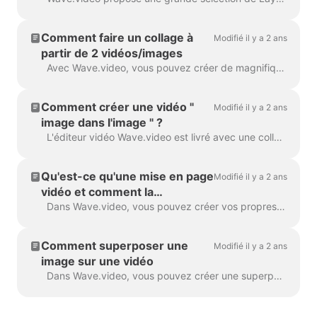
Comment faire un collage à
Modifié il y a 2 ans
partir de 2 vidéos/images
Avec Wave.video, vous pouvez créer de magnifiques collages à partir de vidéos et d'images à l'aide de Layouts. Les dispositions sont constituées d'une collection de grilles et de masques...
Comment créer une vidéo "
Modifié il y a 2 ans
image dans l'image " ?
L'éditeur vidéo Wave.video est livré avec une collection de dispositions qui vous permettent de combiner plusieurs clips vidéo ou images. Si vous souhaitez créer une " image dans...
Qu'est-ce qu'une mise en page
Modifié il y a 2 ans
vidéo et comment la
personnaliser ?
Dans Wave.video, vous pouvez créer vos propres collages vidéo à l'aide d'une fonctionnalité pratique : les mises en page vidéo. Une mise en page vidéo est un moyen d'afficher vos éléments visuels...
Comment superposer une
Modifié il y a 2 ans
image sur une vidéo
Dans Wave.video, vous pouvez créer une superposition vidéo. Voici comment procéder. Une incrustation vidéo est une image ou une vidéo que vous pouvez ajouter à votre vidéo (ou mieux...