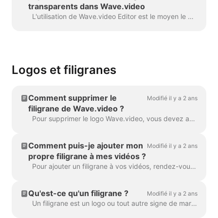
transparents dans Wave.video
L'utilisation de Wave.video Editor est le moyen le plus simple de créer ou de personnaliser des éléments transparents ou de marque pour votre vidéo, des incrustations personnalisées, des ...
Logos et filigranes
Comment supprimer le
Modifié il y a 2 ans
filigrane de Wave.video ?
Pour supprimer le logo Wave.video, vous devez avoir l'un de nos plans. Vous pouvez consulter tous les plans ici . Dans 'Mes projets', cliquez sur les trois points pour ouvrir Play...
Comment puis-je ajouter mon
Modifié il y a 2 ans
propre filigrane à mes vidéos ?
Pour ajouter un filigrane à vos vidéos, rendez-vous à l'étape " Filigrane " et téléchargez l'image que vous souhaitez voir apparaître en filigrane. Une fois que vous...
Qu'est-ce qu'un filigrane ?
Modifié il y a 2 ans
Un filigrane est un logo ou tout autre signe de marque qui est affiché tout au long de votre vidéo. Avec l'aide du filigrane, vous pouvez marquer vos vidéos d'une...