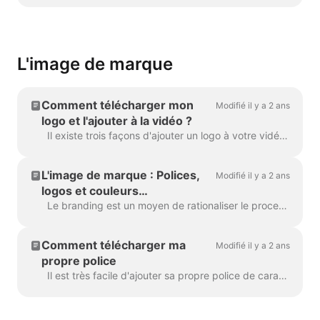
L'image de marque
Comment télécharger mon
Modifié il y a 2 ans
logo et l'ajouter à la vidéo ?
Il existe trois façons d'ajouter un logo à votre vidéo ! Passons en revue chaque méthode et examinons ses avantages et ses inconvénients ! Si vous avez l'intention d'utiliser ce logo vraiment ...
L'image de marque : Polices,
Modifié il y a 2 ans
logos et couleurs
personnalisés
Le branding est un moyen de rationaliser le processus de création de vidéos de marque, et ce de manière efficace. Il vous permet de créer plusieurs "marques"...
Comment télécharger ma
Modifié il y a 2 ans
propre police
Il est très facile d'ajouter sa propre police de caractères. La première façon de le faire est d'utiliser le gestionnaire de marques. Dans n'importe quel projet, cliquez sur "Manage Brands", c'est en haut ...