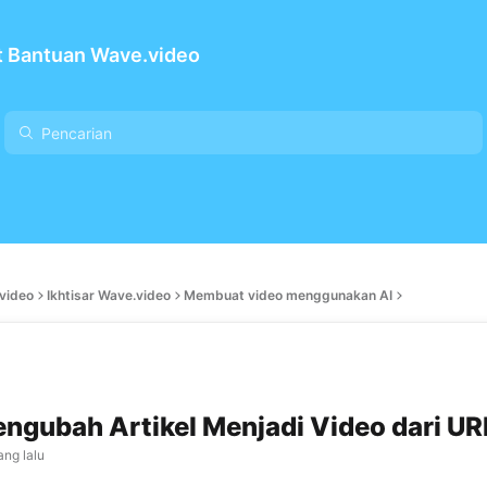
t Bantuan Wave.video
video
Ikhtisar Wave.video
Membuat video menggunakan AI
ngubah Artikel Menjadi Video dari UR
ang lalu