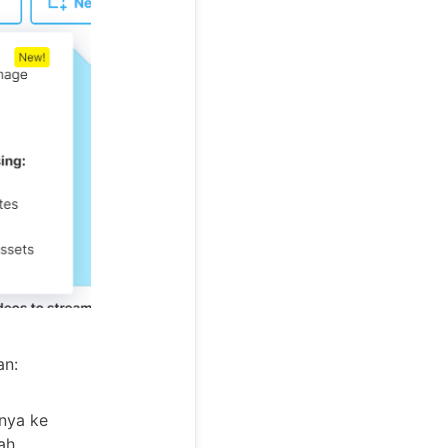
an:
nya ke
ah