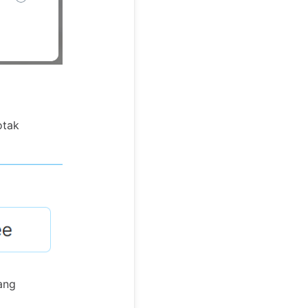
otak
ang