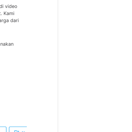
di video
t. Kami
rga dari
unakan