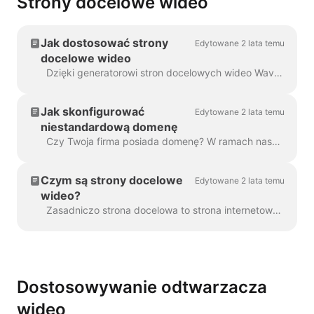
Strony docelowe wideo
Jak dostosować strony
Edytowane 2 lata temu
docelowe wideo
Dzięki generatorowi stron docelowych wideo Wave.video każdy utworzony film otrzymuje własną stronę docelową. Możesz dostosować te strony docelowe tak, aby...
Jak skonfigurować
Edytowane 2 lata temu
niestandardową domenę
Czy Twoja firma posiada domenę? W ramach naszego planu biznesowego możesz skonfigurować niestandardową domenę, aby umieścić swoje strony docelowe wideo na własnej stronie internetowej....
Czym są strony docelowe
Edytowane 2 lata temu
wideo?
Zasadniczo strona docelowa to strona internetowa z filmem. Strona docelowa wideo może mieć również nagłówek, opis i wezwanie do działania. Oto...
Dostosowywanie odtwarzacza
wideo