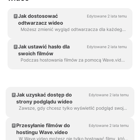
Jak dostosować
Edytowane 2 lata temu
odtwarzacz wideo
Możesz zmienić wygląd odtwarzacza dla każdego filmu, który hostujesz za pomocą Wave.video. Zmieniając kolory i sposób wyświetlania odtwarzacza, można naprawdę ...
Jak ustawić hasło dla
Edytowane 2 lata temu
swoich filmów
Podczas hostowania filmów za pomocą Wave.video można ustawić hasło dla swoich filmów. W ten sposób ludzie będą mogli oglądać wideo tylko po wprowadzeniu ...
Jak uzyskać dostęp do
Edytowane 2 lata temu
strony podglądu wideo
Zawsze, gdy chcesz tylko wyświetlić podgląd swojego filmu lub potrzebujesz jednego z poniższych: Aby pobrać wideo lub audio Aby dostosować stronę docelową wideo Aby...
Przesyłanie filmów do
Edytowane 2 lata temu
hostingu Wave.video
W Wave.video możesz nie tylko hostować filmy, które tworzysz za pomocą tego narzędzia. Możesz także przesyłać własne filmy, które utworzyłeś wcześniej i...