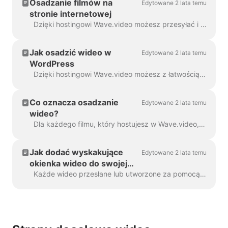
Osadzanie filmów na
Edytowane 2 lata temu
stronie internetowej
Dzięki hostingowi Wave.video możesz przesyłać i hostować własne filmy, a także te, które tworzysz za pomocą edytora Wave.video. Aby osadzić wideo, należy...
Jak osadzić wideo w
Edytowane 2 lata temu
WordPress
Dzięki hostingowi Wave.video możesz z łatwością osadzać swoje filmy we wpisie na blogu WordPress, na stronie docelowej itp. Czytaj dalej, aby dowiedzieć się, jak to zrobić. Aby osadzić ...
Co oznacza osadzanie
Edytowane 2 lata temu
wideo?
Dla każdego filmu, który hostujesz w Wave.video, możesz zezwolić na osadzanie. Oznacza to, że gdy link do osadzania jest włączony, będziesz mógł dodać ...
Jak dodać wyskakujące
Edytowane 2 lata temu
okienka wideo do swojej
witryny za pomocą
Każde wideo przesłane lub utworzone za pomocą Wave.video można osadzić na swojej stronie internetowej lub blogu. Istnieją dwa rodzaje osadzania wideo - inline i popup / p...
Wave.video