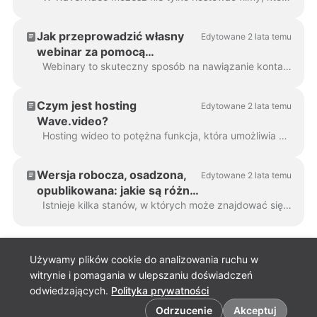
Jak przeprowadzić własny
Edytowane 2 lata temu
webinar za pomocą
Wave.video
Webinary to skuteczny sposób na nawiązanie kontaktu z odbiorcami, dzielenie się cennymi informacjami i budowanie reputacji marki. Wave.video jest wielofunkcyjnym ...
Czym jest hosting
Edytowane 2 lata temu
Wave.video?
Hosting wideo to potężna funkcja, która umożliwia hostowanie filmów tworzonych lub przesyłanych do Wave.video. Następnie można je osadzić na stronie docelowej...
Wersja robocza, osadzona,
Edytowane 2 lata temu
opublikowana: jakie są różne
stany wideo w Wave.video?
Istnieje kilka stanów, w których może znajdować się jeden film w Wave.video: wersja robocza, osadzony lub w ogóle nieokreślony stan. Przyjrzyjmy się bliżej każdemu z...
Używamy plików cookie do analizowania ruchu w
witrynie i pomagania w ulepszaniu doświadczeń
odwiedzających.
Polityka prywatności
Preferencje dotyczące plików cookie
Odrzucenie
Akceptuj