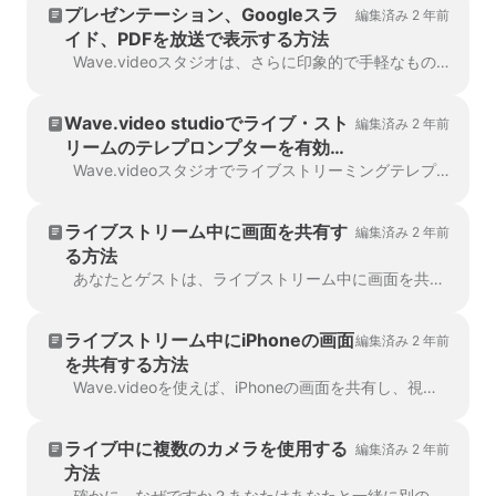
プレゼンテーション、Googleスラ
編集済み 2 年前
イド、PDFを放送で表示する方法
Wave.videoスタジオは、さらに印象的で手軽なものになりました！数回クリックするだけで、プレゼンテーションを表示する方法をご紹介します。完全なウェビナーを行うことができます。
Wave.video studioでライブ・スト
編集済み 2 年前
リームのテレプロンプターを有効に
するには？
Wave.videoスタジオでライブストリーミングテレプロンプターを有効にする方法を教えてください。Wave.videoのテレプロンプター機能を使用すれば、言葉につまずいたり、聞き取れなかったりすることにさよならを告げることができます。
ライブストリーム中に画面を共有す
編集済み 2 年前
る方法
あなたとゲストは、ライブストリーム中に画面を共有することができます。例えば、プレゼンテーションのスライドを表示したり、製品をリアルタイムで紹介したりすることができます。
ライブストリーム中にiPhoneの画面
編集済み 2 年前
を共有する方法
Wave.videoを使えば、iPhoneの画面を共有し、視聴者に配信することができます。まず、iPhoneの画面をMacにキャストする必要があります。あなたは ...
ライブ中に複数のカメラを使用する
編集済み 2 年前
方法
確かに、なぜですか？あなたはあなたと一緒に別のスピーカーを持っているかもしれませんし、多分あなたはあなたが行う何かに別のカメラに焦点を当てたいですか？料理？あるいは、ライブ中に複数のカメラを使用する方法です。