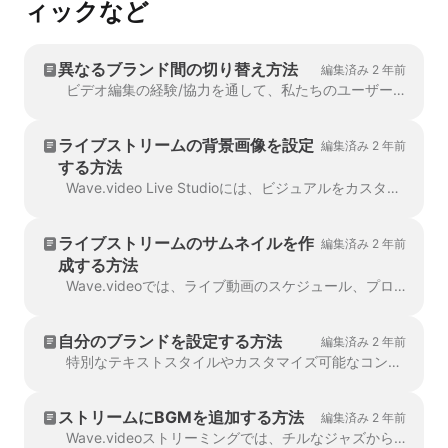
ィックなど
異なるブランド間の切り替え方法
編集済み 2 年前
ビデオ編集の経験/協力を通して、私たちのユーザーはブランディング機能を多く使用してきました。ブランディングには、ユニークなフォント、カスタムフィールド、...
ライブストリームの背景画像を設定
編集済み 2 年前
する方法
Wave.video Live Studioには、ビジュアルをカスタマイズするための機能がたくさんあります。例えば、背景画像を設定して、ストリームをより見やすくすることができます。
ライブストリームのサムネイルを作
編集済み 2 年前
成する方法
Wave.videoでは、ライブ動画のスケジュール、プロモーション、ホスト、再利用を効率的に行うための様々なアセットを作成できます。動画のサムネイルは、ライブ配信に欠かせない重要な要素です。
自分のブランドを設定する方法
編集済み 2 年前
特別なテキストスタイルやカスタマイズ可能なコンポーネントを使用した動画のブランディングは、Wave.video編集ツールの最も人気のある機能の1つです。Wave.video編集ツールの最も人気のある機能の1つです。
ストリームにBGMを追加する方法
編集済み 2 年前
Wave.videoストリーミングでは、チルなジャズからエネルギッシュなエレクトロニックミュージックまで、ライブストリームにBGMを簡単に追加できます。ストリーミングの中...