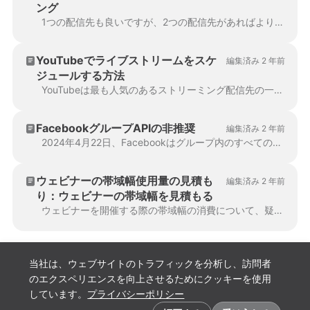
ング
1つの配信先も良いですが、2つの配信先があればより良いでしょう。Wave.videoのコ・ストリーム機能を歓迎します！...
YouTubeでライブストリームをスケ
編集済み 2 年前
ジュールする方法
YouTubeは最も人気のあるストリーミング配信先の一つです。Wave.videoでYouTubeへのストリームを設定するプロセスは、他の...
FacebookグループAPIの非推奨
編集済み 2 年前
2024年4月22日、Facebookはグループ内のすべてのサードパーティアプリを削除しました。残念ながら、これはFacebookグループをデスティ...
ウェビナーの帯域幅使用量の見積も
編集済み 2 年前
り：ウェビナーの帯域幅を見積もる
ウェビナーを開催する際の帯域幅の消費について、疑問に思ったことはありませんか？シームレスなストリーミングを実現するには、正確な帯域幅の見積もりが不可欠です。
当社は、ウェブサイトのトラフィックを分析し、訪問者
のエクスペリエンスを向上させるためにクッキーを使用
しています。
プライバシーポリシー
クッキーの設定