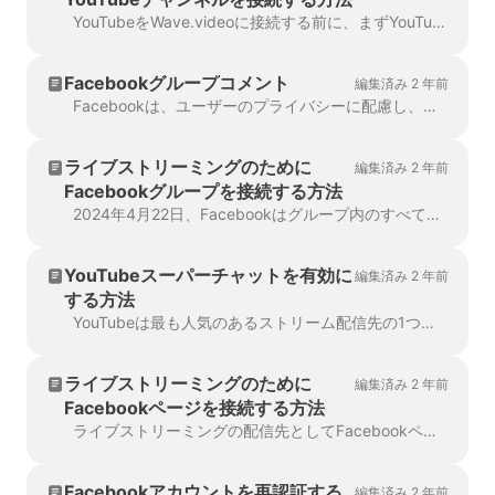
YouTubeをWave.videoに接続する前に、まずYouTubeアカウントがライブストリーミング用に設定されているかどうかを確認してください。YouTubeアカウントを確認します。 F...
Facebookグループコメント
編集済み 2 年前
Facebookは、ユーザーのプライバシーに配慮し、Wave.videoがコメントを残したユーザーの名前やプロフィール写真にアクセスし、表示することを制限しています。
ライブストリーミングのために
編集済み 2 年前
Facebookグループを接続する方法
2024年4月22日、Facebookはグループ内のすべてのサードパーティアプリを削除しました。残念ながら、これはあなたのFacebookグループをデスティネーションとして追加することができないことを意味します。
YouTubeスーパーチャットを有効に
編集済み 2 年前
する方法
YouTubeは最も人気のあるストリーム配信先の1つです。そのため、コンテンツクリエイターやライブストリーマーに多くの機会を提供しています。
ライブストリーミングのために
編集済み 2 年前
Facebookページを接続する方法
ライブストリーミングの配信先としてFacebookページを接続するには、このページの管理者または編集者である必要があります。必要なリ...
Facebookアカウントを再認証する
編集済み 2 年前