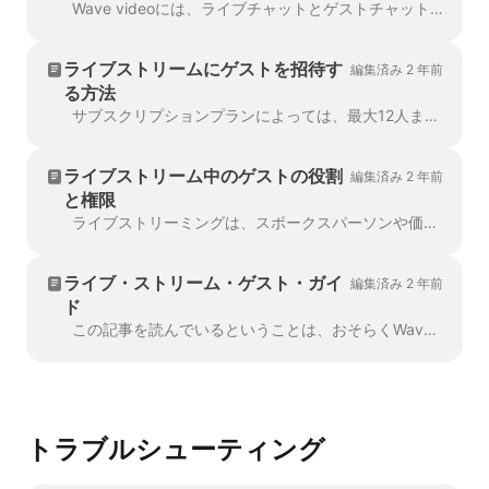
Wave videoには、ライブチャットとゲストチャットがあります。ライブチャットは、ライブ配信中に異なる配信先からの視聴者からのすべてのメッセージを表示します。
ライブストリームにゲストを招待す
編集済み 2 年前
る方法
サブスクリプションプランによっては、最大12人まで放送に招待することができます。招待プロセスはリンクのコピー/ペーストと同じくらい簡単です。招待...
ライブストリーム中のゲストの役割
編集済み 2 年前
と権限
ライブストリーミングは、スポークスパーソンや価値あるコンテンツを伝えるだけではありません。魅力的で視覚的に訴えるライブ・ビデオ・イベントを作るには、ゲストの役割と許可を得る必要があります。
ライブ・ストリーム・ゲスト・ガイ
編集済み 2 年前
ド
この記事を読んでいるということは、おそらくWave.videoが提供するブロードキャストに招待されていることでしょう。おめでとうございます！最高の視聴を保証するために...
トラブルシューティング