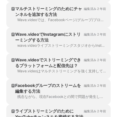
マルチストリーミングのためにチャ
編集済み 2 年前
ンネルを追加する方法
Wave.videoでは、Facebookページ/グループ/プロフィール、YouTubeアカウント、RTMPチャンネルに同時にマルチストリーミングすることができます！複数の配信先を ...
Wave.videoでInstagramにストリ
編集済み 2 年前
ーミングする方法
wave.videoライブストリーミングスタジオからInstagramアカウントにストリーミングするのは驚くほど簡単です。スタジオの全機能を利用できます。
Wave.videoでストリーミングでき
編集済み 2 年前
るプラットフォームと配信先は？
Wave.videoはマルチストリーミングを強く支持しており、そのため放送先として様々なオプションを提供しています。今日現在、Wave.videoが提供する ...
Facebookグループのストリームを
編集済み 2 年前
編集する方法
残念ながら、現在Facebookとの間で問題が発生しており、Facebookグループ上のストリーム編集をサポートしておりません。変更するには ...
ライブストリーミングのために
編集済み 2 年前
YouTubeチャンネルを接続する方法