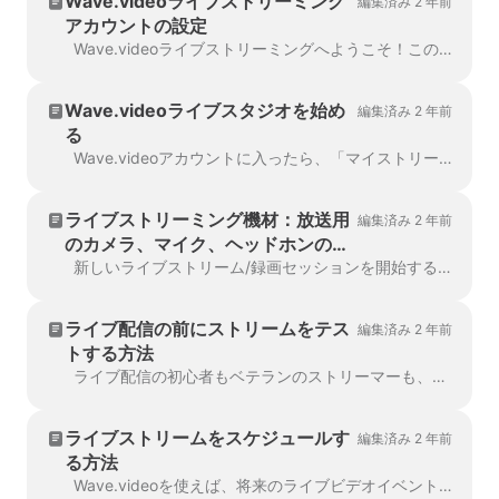
Wave.videoライブストリーミング
編集済み 2 年前
アカウントの設定
Wave.videoライブストリーミングへようこそ！このステップバイステップガイドに従って、Wave.videoライブストリーミングアカウントを設定し、複数のプラットフォームにストリーミング...
Wave.videoライブスタジオを始め
編集済み 2 年前
る
Wave.videoアカウントに入ったら、「マイストリーム＆録画」セクションに進みます。ページ上部には4つのセクションがあります：今後の予定, 進行中...
ライブストリーミング機材：放送用
編集済み 2 年前
のカメラ、マイク、ヘッドホンのセ
ットアップ方法
新しいライブストリーム/録画セッションを開始する時、またはセッションに参加する時、カメラ、マイク、スピーカーの設定を求められます。もし...
ライブ配信の前にストリームをテス
編集済み 2 年前
トする方法
ライブ配信の初心者もベテランのストリーマーも、ライブ配信の準備ができているか不安になることがあります。スキルのテストは本当に役立ちます...
ライブストリームをスケジュールす
編集済み 2 年前
る方法
Wave.videoを使えば、将来のライブビデオイベントを事前に計画し、今後の放送を整理しておくことが簡単にできます。ここでは、ライブストリームのスケジュールを立てる方法を説明します。