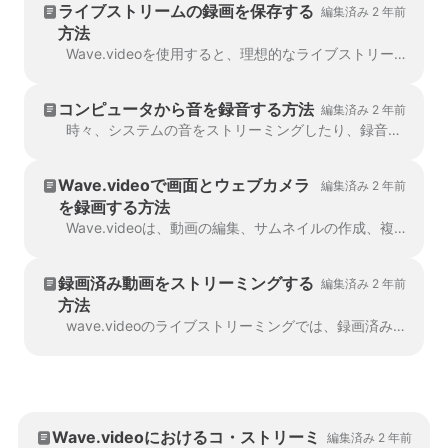
ライブストリームの録画を保存する
編集済み 2 年前
方法
Wave.videoを使用すると、理想的なライブストリームを持つだけでなく、好きなときに保存、編集、またはコンピュータにダウンロードすることができます。それでは、Wave...
コンピュータから音を録音する方法
編集済み 2 年前
時々、システムの音をストリーミングしたり、録音したりする必要があります。WindowsでもmacOSでも、このような機能をすぐに使うことはできませんが、録音する方法はあります。
Wave.videoで画面とウェブカメラ
編集済み 2 年前
を録画する方法
Wave.videoは、動画の編集、サムネイルの作成、複数のプラットフォームへの同時ストリーミングを可能にするだけでなく、動画編集、サムネイルの作成、複数のプラットフォームへの同時ストリーミングを可能にする多機能プラットフォームです。
録画済み動画をストリーミングする
編集済み 2 年前
方法
wave.videoのライブストリーミングでは、録画済みのビデオをストリーミングすることができます。ライブボタンを手動でクリックするためにスタジオにいる必要はありません。開始するには...
Wave.videoにおけるコ・ストリーミ
編集済み 2 年前