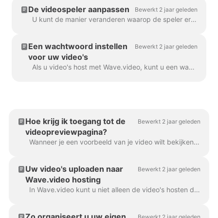
De videospeler aanpassen
Bewerkt 2 jaar geleden
U kunt de manier veranderen waarop de speler eruitziet voor elke video die u host met Wave.video. Door de kleuren en weergave van de speler aan te passen, maakt u ...
Een wachtwoord instellen
Bewerkt 2 jaar geleden
voor uw video's
Als u video's host met Wave.video, kunt u een wachtwoord instellen voor uw video's. Op die manier kunnen mensen alleen uw video's ... Op deze manier kunnen mensen de video alleen bekijken als ze...
Hoe krijg ik toegang tot de
Bewerkt 2 jaar geleden
videopreviewpagina?
Wanneer je een voorbeeld van je video wilt bekijken, of een van de volgende dingen nodig hebt: Om video of audio te downloaden Om uw video-landingspagina aan te passen Om...
Uw video's uploaden naar
Bewerkt 2 jaar geleden
Wave.video hosting
In Wave.video kunt u niet alleen de video's hosten die u met de tool maakt. U kunt ook uw eigen video's uploaden die u eerder hebt gemaakt en h...
Zo organiseert u uw eigen
Bewerkt 2 jaar geleden