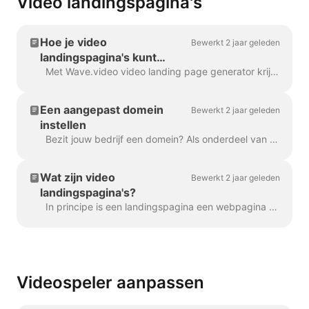
Video landingspagina's
Hoe je video
Bewerkt 2 jaar geleden
landingspagina's kunt
aanpassen
Met Wave.video video landing page generator krijgt elke video die u maakt zijn eigen landingspagina. U kunt deze landingspagina's aanpassen zodat...
Een aangepast domein
Bewerkt 2 jaar geleden
instellen
Bezit jouw bedrijf een domein? Als onderdeel van ons Business Plan kun je een aangepast domein instellen om je Video Landing Pages op je eigen website te plaatsen....
Wat zijn video
Bewerkt 2 jaar geleden
landingspagina's?
In principe is een landingspagina een webpagina met een video erin. Een video landingspagina kan ook een titel, beschrijving en een oproep tot actie hebben. Hier is een...
Videospeler aanpassen