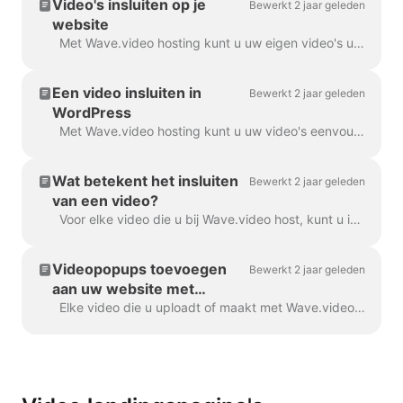
Video's insluiten op je
Bewerkt 2 jaar geleden
website
Met Wave.video hosting kunt u uw eigen video's uploaden en hosten, maar ook video's die u met Wave.video editor hebt gemaakt. Om een video in te sluiten,...
Een video insluiten in
Bewerkt 2 jaar geleden
WordPress
Met Wave.video hosting kunt u uw video's eenvoudig insluiten in uw WordPress blogbericht, landingspagina, enz. Lees verder om te leren hoe. Om een ...
Wat betekent het insluiten
Bewerkt 2 jaar geleden
van een video?
Voor elke video die u bij Wave.video host, kunt u insluiten toestaan. Dit betekent dat wanneer de insluitkoppeling is ingeschakeld, u ...
Videopopups toevoegen
Bewerkt 2 jaar geleden
aan uw website met
Wave.video
Elke video die u uploadt of maakt met Wave.video kan worden ingesloten in uw website of blog. Er zijn twee soorten video-insluitingen: inline en popup...