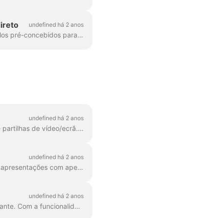
ireto
undefined há 2 anos
O Wave.video oferece aos utilizadores de transmissões em direto belos conjuntos de modelos pré-concebidos para melhorar o aspeto visual dos seus espectáculos em direto. Cada estilo é composto de...
undefined há 2 anos
O Wave.video permite-lhe criar várias cenas com vários layouts, imagens, várias câmaras e partilhas de vídeo/ecrã. Isto irá elevar o seu nível de...
undefined há 2 anos
O Wave.video studio ficou ainda mais impressionante e prático! Aprenda a mostrar as suas apresentações com apenas alguns cliques. Pode fazer um webinar completo (para...
undefined há 2 anos
Sabemos que organizar uma transmissão ao vivo ou apresentar um projeto pode ser stressante. Com a funcionalidade de teleponto do Wave.video, diga adeus aos tropeções nas palavras, à perda de...