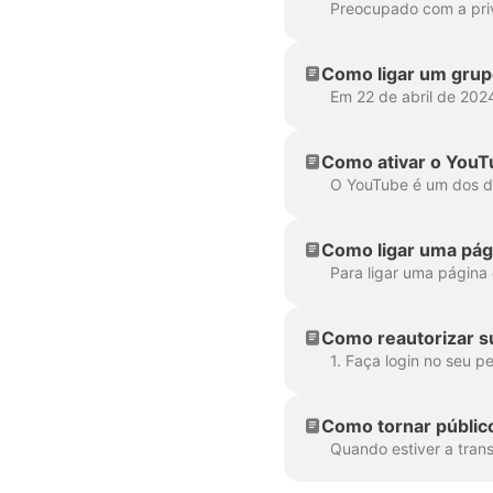
Como ligar um grup
Como ativar o YouT
Como ligar uma pág
Como reautorizar s
Como tornar público