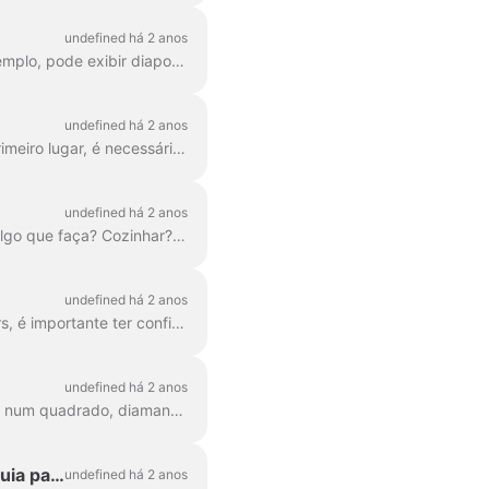
undefined há 2 anos
Você e os seus convidados podem partilhar ecrãs durante a transmissão em direto. Por exemplo, pode exibir diapositivos da apresentação ou mostrar o seu produto em tempo real....
undefined há 2 anos
Com o Wave.video, pode partilhar o ecrã do seu iPhone e transmiti-lo ao seu público. Em primeiro lugar, é necessário transmitir o ecrã do telefone para o Mac. Pode ...
undefined há 2 anos
De facto, porquê? Pode ter outro orador consigo, ou talvez queira focar outra câmara em algo que faça? Cozinhar? Ou talvez a desempacotar um...
undefined há 2 anos
Por vezes, as pessoas acham que ficam melhor na sua versão espelhada. Para os streamers, é importante ter confiança na câmara e apreciar a imagem.
undefined há 2 anos
No Wave.video studio, podes divertir-te com diferentes layouts. Pode moldar a sua câmara num quadrado, diamante, círculo, etc. Para além disso, pode ...
Como utilizar o StreamDeck com o Wave.video's Live Streaming Studio: Um guia passo a passo.
undefined há 2 anos