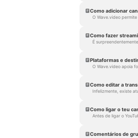
Como adicionar can
Como fazer streami
Plataformas e dest
Como editar a tran
Como ligar o teu ca
Comentários de gr