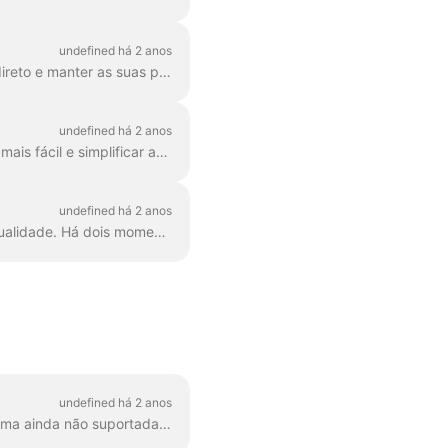
undefined há 2 anos
Com o Wave.video, é fácil planear antecipadamente os seus futuros eventos de vídeo em direto e manter as suas próximas transmissões organizadas. Eis como pode programar uma...
undefined há 2 anos
O Wave.video preocupa-se com uma interface de fácil utilização. Para tornar a navegação mais fácil e simplificar as acções de rotina, considere a utilização de teclas de atalho. Pode sempre...
undefined há 2 anos
É necessário ter uma boa ligação à Internet para produzir transmissões em direto de alta qualidade. Há dois momentos cruciais que os streamers devem ter em conta para...
undefined há 2 anos
Gostaria de transmitir a partir do nosso estúdio de transmissão em direto para uma plataforma ainda não suportada? Não se preocupe, podemos fazê-lo através do protocolo RTMP especial. O RTMP permite...