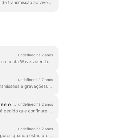
O StreamDeck é uma ferramenta poderosa que pode ser usada em conjunto com o estúdio de transmissão ao vivo do Wave.video para agilizar seu fluxo de trabalho de transmissão ao vivo. O...
undefined há 2 anos
Bem-vindo ao Wave.video Live Streaming! Siga este guia passo a passo para configurar a sua conta Wave.video Live Streaming e transmitir para várias plataformas...
undefined há 2 anos
Ao entrar na conta Wave.video, vá para a secção My Streams & Recordings (As minhas transmissões e gravações). Na parte superior da página, existem quatro secções: Próximas, Em progr...
Equipamento de transmissão em direto: como configurar a câmara, o microfone e os auscultadores para uma transmissão
undefined há 2 anos
Ao iniciar uma nova sessão de transmissão/gravação em direto ou ao aderir a uma, ser-lhe-á pedido que configure o seu equipamento: câmara, microfone e altifalantes. Se tiveres...
undefined há 2 anos
Tanto os novatos como os streamers experientes podem, de vez em quando, sentir-se inseguros quando estão prontos para entrar em direto. Testar as capacidades é muito útil...