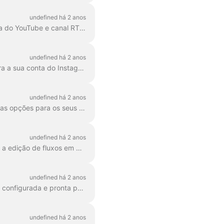
undefined há 2 anos
O Wave.video permite fazer multi-streaming para a página/grupo/perfil do Facebook, conta do YouTube e canal RTMP em simultâneo! Pode adicionar vários destinos ...
undefined há 2 anos
É surpreendentemente fácil transmitir do estúdio de transmissão ao vivo do wave.video para a sua conta do Instagram. Todas as funcionalidades do estúdio estarão disponíveis para si durante ...
undefined há 2 anos
O Wave.video apoia fortemente a ideia de multistreaming, e é por isso que oferecemos várias opções para os seus destinos de transmissão. A partir de hoje, oferecemos ...
undefined há 2 anos
Infelizmente, existe atualmente um problema com o Facebook que nos impede de suportar a edição de fluxos em grupos do Facebook. Para fazer alterações ...
undefined há 2 anos
Antes de ligar o YouTube ao Wave.video, verifique primeiro se a sua conta do YouTube está configurada e pronta para a transmissão em direto. Verifique sua conta do YouTube. F...
undefined há 2 anos