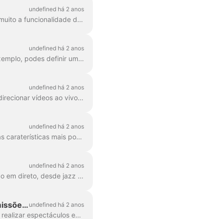
undefined há 2 anos
Ao longo da experiência/cooperação de edição de vídeo, os nossos utilizadores utilizaram muito a funcionalidade de marca. A marca inclui tipos de letra exclusivos, campos personalizados, um ...
undefined há 2 anos
O Wave.video Live Studio oferece uma série de recursos para personalização visual. Por exemplo, podes definir uma imagem de fundo para tornar a tua transmissão mais apelativa...
undefined há 2 anos
Com o Wave.video, é possível criar vários recursos para agendar, promover, hospedar e redirecionar vídeos ao vivo com eficiência. Uma miniatura de vídeo é um elemento essencial...
undefined há 2 anos
A marca de vídeos com estilos de texto especiais e componentes personalizáveis é uma das caraterísticas mais populares da ferramenta de edição Wave.video. Se quiseres...
undefined há 2 anos
Com o Wave.video Streaming, pode adicionar facilmente música de fundo à sua transmissão em direto, desde jazz descontraído a música eletrónica energética. Dentro da transmissão...
Como criar temporizadores de contagem decrescente animados para transmissões em direto
undefined há 2 anos
O Wave.video apoia os streamers em direto, fornecendo-lhes tudo o que é necessário para realizar espectáculos em direto memoráveis. Com o editor do Wave.video, pode ...