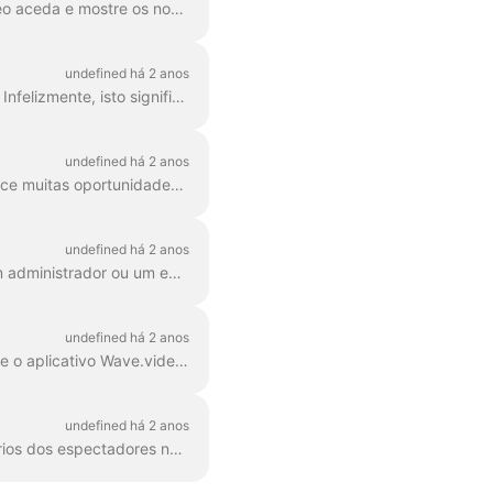
Preocupado com a privacidade dos seus utilizadores, o Facebook impede que o Wave.video aceda e mostre os nomes e as imagens de perfil das pessoas que deixam comentá...
undefined há 2 anos
Em 22 de abril de 2024, o Facebook removeu todas as aplicações de terceiros nos grupos. Infelizmente, isto significa que não será possível adicionar o seu grupo do Facebook como um desti...
undefined há 2 anos
O YouTube é um dos destinos mais populares para transmissões; consequentemente, oferece muitas oportunidades para que os criadores de conteúdo e os ...
undefined há 2 anos
Para ligar uma página do Facebook como destino de transmissão em direto, tens de ser um administrador ou um editor dessa página. Para ter a certeza de que tens os ri...
undefined há 2 anos
1. Faça login no seu perfil do Facebook e vá para a página Integrações comerciais. Encontre o aplicativo Wave.video , marque a caixa à direita e clique no botão...
undefined há 2 anos
Quando estiver a transmitir para o seu perfil do Facebook, poderá reparar que os comentários dos espectadores não aparecem no Wave.video Live Chat . Isso acontece porque o Face...