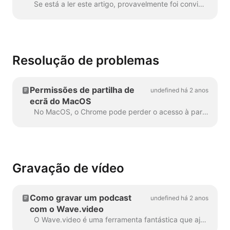
Se está a ler este artigo, provavelmente foi convidado a participar numa transmissão com o Wave.video. Parabéns! Para garantir a melhor assistên...
Resolução de problemas
Permissões de partilha de
undefined há 2 anos
ecrã do MacOS
No MacOS, o Chrome pode perder o acesso à partilha de ecrã. Se isso acontecer, siga estes passos para restaurar o acesso: Abra as Preferências do sistema e a...
Gravação de vídeo
Como gravar um podcast
undefined há 2 anos
com o Wave.video
O Wave.video é uma ferramenta fantástica que ajuda não só na edição de vídeo, mas também na produção de streaming e podcast. Quando se cria uma gravação de áudio ou vídeo...