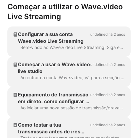
Começar a utilizar o Wave.video
Live Streaming
Configurar a sua conta
undefined há 2 anos
Wave.video Live Streaming
Bem-vindo ao Wave.video Live Streaming! Siga este guia passo a passo para configurar a sua conta Wave.video Live Streaming e transmitir para várias plataformas...
Começar a usar o Wave.video
undefined há 2 anos
live studio
Ao entrar na conta Wave.video, vá para a secção My Streams & Recordings (As minhas transmissões e gravações). Na parte superior da página, existem quatro secções: Próximas, Em progr...
Equipamento de transmissão
undefined há 2 anos
em direto: como configurar a
câmara, o microfone e os
Ao iniciar uma nova sessão de transmissão/gravação em direto ou ao aderir a uma, ser-lhe-á pedido que configure o seu equipamento: câmara, microfone e altifalantes. Se tiveres...
auscultadores para uma
transmissão
Como testar a tua
undefined há 2 anos
transmissão antes de ires
Tanto os novatos como os streamers experientes podem, de vez em quando, sentir-se inseguros quando estão prontos para entrar em direto. Testar as capacidades é muito útil...