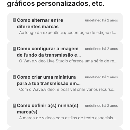
gráficos personalizados, etc.
Como alternar entre
undefined há 2 anos
diferentes marcas
Ao longo da experiência/cooperação de edição de vídeo, os nossos utilizadores utilizaram muito a funcionalidade de marca. A marca inclui tipos de letra exclusivos, campos personalizados, um ...
Como configurar a imagem
undefined há 2 anos
de fundo da transmissão em
direto
O Wave.video Live Studio oferece uma série de recursos para personalização visual. Por exemplo, podes definir uma imagem de fundo para tornar a tua transmissão mais apelativa...
Como criar uma miniatura
undefined há 2 anos
para a tua transmissão em
direto
Com o Wave.video, é possível criar vários recursos para agendar, promover, hospedar e redirecionar vídeos ao vivo com eficiência. Uma miniatura de vídeo é um elemento essencial...
Como definir a(s) minha(s)
undefined há 2 anos
marca(s)
A marca de vídeos com estilos de texto especiais e componentes personalizáveis é uma das caraterísticas mais populares da ferramenta de edição Wave.video. Se quiseres...