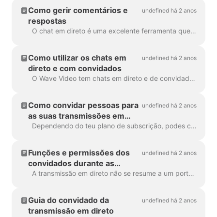
Como gerir comentários e
undefined há 2 anos
respostas
O chat em direto é uma excelente ferramenta que pode ajudá-lo a interagir facilmente com o seu público durante o seu multi-stream. Mostra todas as respostas de cada destinatário...
Como utilizar os chats em
undefined há 2 anos
direto e com convidados
O Wave Video tem chats em direto e de convidados que servem diferentes propósitos. O Chat em direto mostra todas as mensagens dos teus espectadores de diferentes destinos durante...
Como convidar pessoas para
undefined há 2 anos
as suas transmissões em
direto
Dependendo do teu plano de subscrição, podes convidar até 12 pessoas para participarem na tua transmissão. O processo de convite é tão fácil como copiar/colar uma hiperligação. Ele...
Funções e permissões dos
undefined há 2 anos
convidados durante as
transmissões em direto
A transmissão em direto não se resume a um porta-voz e a conteúdos valiosos. Para criar um evento de vídeo em direto envolvente e visualmente apelativo, é n...
Guia do convidado da
undefined há 2 anos
transmissão em direto