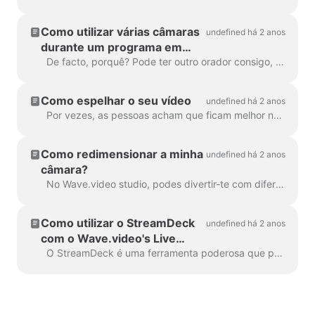
Como utilizar várias câmaras
undefined há 2 anos
durante um programa em
direto
De facto, porquê? Pode ter outro orador consigo, ou talvez queira focar outra câmara em algo que faça? A cozinhar? Ou talvez a desempacotar um...
Como espelhar o seu vídeo
undefined há 2 anos
Por vezes, as pessoas acham que ficam melhor na sua versão espelhada. Para os streamers, é importante ter confiança na câmara e apreciar a imagem.
Como redimensionar a minha
undefined há 2 anos
câmara?
No Wave.video studio, podes divertir-te com diferentes layouts. Pode moldar a sua câmara num quadrado, diamante, círculo, etc. Para além disso, pode ...
Como utilizar o StreamDeck
undefined há 2 anos
com o Wave.video's Live
Streaming Studio: Um guia
O StreamDeck é uma ferramenta poderosa que pode ser usada em conjunto com o estúdio de transmissão ao vivo do Wave.video para agilizar seu fluxo de trabalho de transmissão ao vivo. O...
passo a passo.