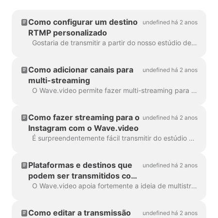
Como configurar um destino
undefined há 2 anos
RTMP personalizado
Gostaria de transmitir a partir do nosso estúdio de transmissão em direto para uma plataforma ainda não suportada? Não se preocupe, podemos fazê-lo através do protocolo RTMP especial. O RTMP permite...
Como adicionar canais para
undefined há 2 anos
multi-streaming
O Wave.video permite fazer multi-streaming para a página/grupo/perfil do Facebook, conta do YouTube e canal RTMP em simultâneo! Pode adicionar vários destinos ...
Como fazer streaming para o
undefined há 2 anos
Instagram com o Wave.video
É surpreendentemente fácil transmitir do estúdio de transmissão ao vivo do wave.video para a sua conta do Instagram. Todas as funcionalidades do estúdio estarão disponíveis para si durante ...
Plataformas e destinos que
undefined há 2 anos
podem ser transmitidos com
o Wave.video?
O Wave.video apoia fortemente a ideia de multistreaming, e é por isso que oferecemos várias opções para os seus destinos de transmissão. A partir de hoje, oferecemos ...
Como editar a transmissão
undefined há 2 anos