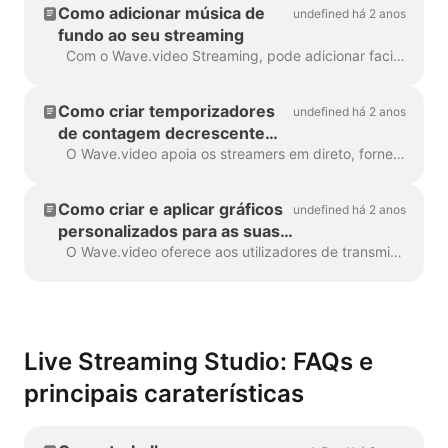
Como adicionar música de
undefined há 2 anos
fundo ao seu streaming
Com o Wave.video Streaming, pode adicionar facilmente música de fundo à sua transmissão em direto, desde jazz descontraído a música eletrónica energética. Dentro da transmissão...
Como criar temporizadores
undefined há 2 anos
de contagem decrescente
animados para transmissões
O Wave.video apoia os streamers em direto, fornecendo-lhes tudo o que é necessário para realizar espectáculos em direto memoráveis. Com o editor do Wave.video, pode ...
em direto
Como criar e aplicar gráficos
undefined há 2 anos
personalizados para as suas
transmissões em direto
O Wave.video oferece aos utilizadores de transmissões em direto belos conjuntos de modelos pré-concebidos para melhorar o aspeto visual dos seus espectáculos em direto. Cada estilo é composto de...
Live Streaming Studio: FAQs e
principais caraterísticas