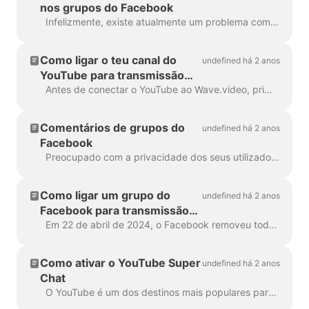
nos grupos do Facebook
Infelizmente, existe atualmente um problema com o Facebook que nos impede de suportar a edição de fluxos em grupos do Facebook. Para fazer alterações ...
Como ligar o teu canal do
undefined há 2 anos
YouTube para transmissão
em direto
Antes de conectar o YouTube ao Wave.video, primeiro verifique se a sua conta do YouTube está configurada e pronta para a transmissão ao vivo. Verifique sua conta do YouTube. F...
Comentários de grupos do
undefined há 2 anos
Facebook
Preocupado com a privacidade dos seus utilizadores, o Facebook impede que o Wave.video aceda e mostre os nomes e as imagens de perfil das pessoas que deixam comentá...
Como ligar um grupo do
undefined há 2 anos
Facebook para transmissão
em direto
Em 22 de abril de 2024, o Facebook removeu todas as aplicações de terceiros nos grupos. Infelizmente, isto significa que não será possível adicionar o seu grupo do Facebook como um desti...
Como ativar o YouTube Super
undefined há 2 anos
Chat
O YouTube é um dos destinos mais populares para transmissões; consequentemente, oferece muitas oportunidades para que os criadores de conteúdo e os ...