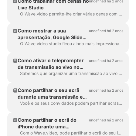
Como trabalhar com cenas no
undefined há 2 anos
Live Studio
O Wave.video permite-lhe criar várias cenas com vários layouts, imagens, várias câmaras e partilhas de vídeo/ecrã. Isto irá elevar o seu nível de...
Como mostrar a sua
undefined há 2 anos
apresentação, Google Slides
ou PDF na sua transmissão
O Wave.video studio ficou ainda mais impressionante e prático! Aprenda a mostrar as suas apresentações com apenas alguns cliques. Pode fazer um webinar completo (para...
Como ativar o teleprompter
undefined há 2 anos
de transmissão ao vivo no
Wave.video studio?
Sabemos que organizar uma transmissão ao vivo ou apresentar um projeto pode ser stressante. Com a funcionalidade de teleponto do Wave.video, diga adeus aos tropeções nas palavras, à perda de...
Como partilhar o seu ecrã
undefined há 2 anos
durante uma transmissão em
direto
Você e os seus convidados podem partilhar ecrãs durante a transmissão em direto. Por exemplo, pode exibir diapositivos da apresentação ou mostrar o seu produto em tempo real....
Como partilhar o ecrã do
undefined há 2 anos
iPhone durante uma
transmissão em direto
Com o Wave.video, pode partilhar o ecrã do seu iPhone e transmiti-lo ao seu público. Em primeiro lugar, é necessário transmitir o ecrã do telefone para o Mac. Pode ...