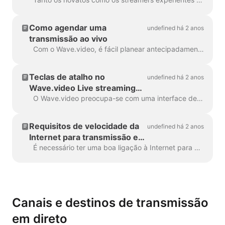
para o ar
Como agendar uma
undefined há 2 anos
transmissão ao vivo
Com o Wave.video, é fácil planear antecipadamente os seus futuros eventos de vídeo em direto e manter as suas próximas transmissões organizadas. Eis como pode agendar uma...
Teclas de atalho no
undefined há 2 anos
Wave.video Live streaming
studio
O Wave.video preocupa-se com uma interface de fácil utilização. Para tornar a navegação mais fácil e simplificar as acções de rotina, considere a utilização de teclas de atalho. Pode sempre...
Requisitos de velocidade da
undefined há 2 anos
Internet para transmissão em
direto
É necessário ter uma boa ligação à Internet para produzir transmissões em direto de alta qualidade. Há dois momentos cruciais que os streamers devem ter em conta para...
Canais e destinos de transmissão
em direto