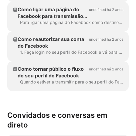
Como ligar uma página do
undefined há 2 anos
Facebook para transmissão
em direto
Para ligar uma página do Facebook como destino de transmissão em direto, tens de ser um administrador ou um editor dessa página. Para ter a certeza de que tens os ri...
Como reautorizar sua conta
undefined há 2 anos
do Facebook
1. Faça login no seu perfil do Facebook e vá para a página Integrações comerciais. Encontre o aplicativo Wave.video , marque a caixa à direita e clique no botão...
Como tornar público o fluxo
undefined há 2 anos
do seu perfil do Facebook
Quando estiver a transmitir para o seu perfil do Facebook, poderá reparar que os comentários dos espectadores não aparecem no Wave.video Live Chat . Isso acontece porque o Face...
Convidados e conversas em
direto