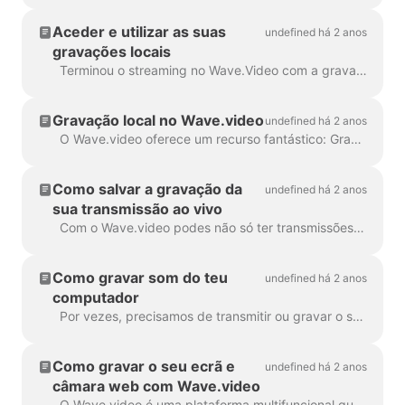
Aceder e utilizar as suas
undefined há 2 anos
gravações locais
Terminou o streaming no Wave.Video com a gravação local activada? Ótimo! Agora você tem duas maneiras simples de usar seu conteúdo gravado: 1. Baixar e usar...
Gravação local no Wave.video
undefined há 2 anos
O Wave.video oferece um recurso fantástico: Gravação local. Isto permite que os participantes numa transmissão em direto gravem os seus próprios fluxos de áudio e vídeo diretamente no ...
Como salvar a gravação da
undefined há 2 anos
sua transmissão ao vivo
Com o Wave.video podes não só ter transmissões em direto ideais, mas também guardá-las, editá-las ou transferi-las para o teu computador sempre que quiseres. Por isso, vamos dar uma olhadela...
Como gravar som do teu
undefined há 2 anos
computador
Por vezes, precisamos de transmitir ou gravar o som do nosso sistema. Nem o Windows, nem o macOS oferecem esta funcionalidade de imediato, no entanto, há uma forma de...
Como gravar o seu ecrã e
undefined há 2 anos
câmara web com Wave.video
O Wave.video é uma plataforma multifuncional que permite não só editar vídeos, criar miniaturas e transmitir para várias plataformas ao mesmo tempo, mas também ...