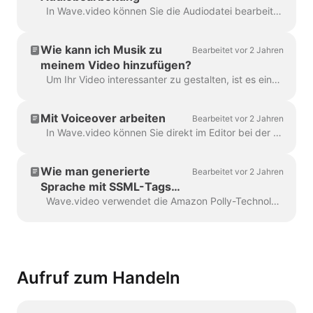
In Wave.video können Sie die Audiodatei bearbeiten. Hier sind die verfügbaren Bearbeitungsoptionen: Schneiden der Audiodatei Ändern der Lautstärke Hinzufügen eines Einblend-/Ausblendeffekts...
Wie kann ich Musik zu
Bearbeitet vor 2 Jahren
meinem Video hinzufügen?
Um Ihr Video interessanter zu gestalten, ist es eine gute Idee, eine Tonspur hinzuzufügen. Um Musik oder andere Audiodaten hinzuzufügen, klicken Sie auf die Audiospur in der Zeitleiste ...
Mit Voiceover arbeiten
Bearbeitet vor 2 Jahren
In Wave.video können Sie direkt im Editor bei der Erstellung Ihres Videos einen Voiceover aufnehmen. Klicken Sie auf die Audiospur und wählen Sie Stimme aufnehmen: Voiceover 7...
Wie man generierte
Bearbeitet vor 2 Jahren
Sprache mit SSML-Tags
anpasst
Wave.video verwendet die Amazon Polly-Technologie, um Audiospuren aus Text zu generieren. Manchmal ist das Standard-Ergebnis nicht einwandfrei, und Sie möchten vielleicht...
Aufruf zum Handeln