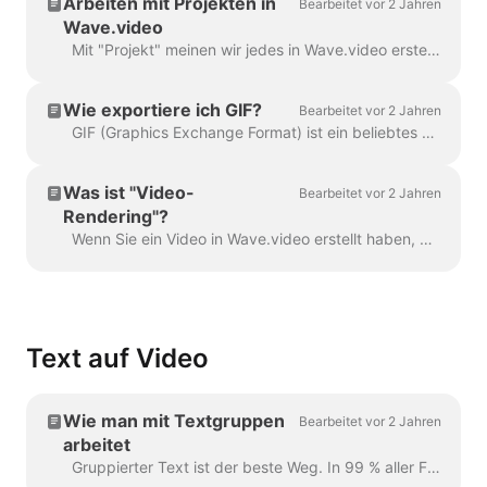
Arbeiten mit Projekten in
Bearbeitet vor 2 Jahren
Wave.video
Mit "Projekt" meinen wir jedes in Wave.video erstellte Video. Hier erfahren Sie, wie Sie ein neues Projekt erstellen können. Sie können eine Videovorlage auswählen und auf der Seite...
Wie exportiere ich GIF?
Bearbeitet vor 2 Jahren
GIF (Graphics Exchange Format) ist ein beliebtes Format, das seit den späten 1980er Jahren für den Austausch von Bildern und kurzen Animationen verwendet wird. GIFs können nur 256 Farben speichern, die...
Was ist "Video-
Bearbeitet vor 2 Jahren
Rendering"?
Wenn Sie ein Video in Wave.video erstellt haben, müssen Sie es rendern, um es in sozialen Medien zu teilen oder direkt auf Ihren Computer herunterzuladen...
Text auf Video
Wie man mit Textgruppen
Bearbeitet vor 2 Jahren
arbeitet
Gruppierter Text ist der beste Weg. In 99 % aller Fälle können Sie damit alles machen, was Sie brauchen. Manchmal möchte man jedoch ein oder zwei Gruppen erstellen...