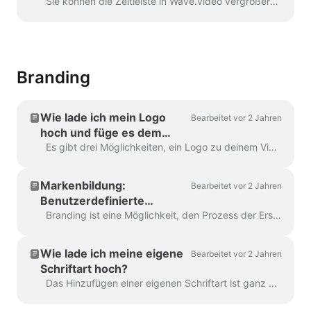
Wave.video
Sie können die Zeitleiste in Wave.video vergrößern und verkleinern, um den Bearbeitungsprozess bequemer und präziser zu gestalten. Die Funktion befindet sich unterhalb der Timeline...
Branding
Wie lade ich mein Logo
Bearbeitet vor 2 Jahren
hoch und füge es dem
Video hinzu?
Es gibt drei Möglichkeiten, ein Logo zu deinem Video hinzuzufügen! Schauen wir uns die Vor- und Nachteile jeder Methode an! Wenn du dieses Logo wirklich verwenden willst ...
Markenbildung:
Bearbeitet vor 2 Jahren
Benutzerdefinierte
Schriftarten, Logos,
Branding ist eine Möglichkeit, den Prozess der Erstellung von Videos mit Markenzeichen zu rationalisieren, und das auch noch mit Effizienz. Es bietet Ihnen die Möglichkeit, mehrere "Marken" zu erstellen...
Farbschemata
Wie lade ich meine eigene
Bearbeitet vor 2 Jahren
Schriftart hoch?
Das Hinzufügen einer eigenen Schriftart ist ganz einfach. Der erste Weg dazu führt über den Markenmanager. Klicken Sie in einem beliebigen Projekt auf "Marken verwalten", das ist in der oberen ...