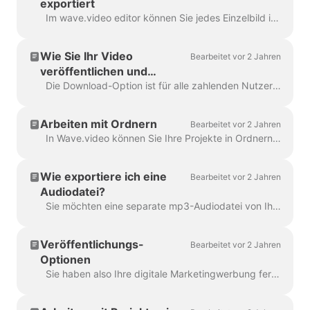
exportiert
Im wave.video editor können Sie jedes Einzelbild in das JPG-, PNG- oder GIF-Format exportieren. Nur PNG und GIF unterstützen Transparenz. Wie fängt man an? Suchen Sie zunächst das Bild ...
Wie Sie Ihr Video
Bearbeitet vor 2 Jahren
veröffentlichen und
herunterladen können
Die Download-Option ist für alle zahlenden Nutzer von wave.video verfügbar. Um Ihr Video herunterzuladen, müssen Sie 2 einfache Schritte befolgen: Option A: Schritt ...
Arbeiten mit Ordnern
Bearbeitet vor 2 Jahren
In Wave.video können Sie Ihre Projekte in Ordnern organisieren. Auf diese Weise ist es bequemer, Ihre Projekte zu durchsuchen. Um einen neuen Ordner zu erstellen, ...
Wie exportiere ich eine
Bearbeitet vor 2 Jahren
Audiodatei?
Sie möchten eine separate mp3-Audiodatei von Ihrem Video für Ihren Podcast speichern oder es einfach als Voice-over verwenden? Mit wave.video ist das ganz einfach! Zuerst...
Veröffentlichungs-
Bearbeitet vor 2 Jahren
Optionen
Sie haben also Ihre digitale Marketingwerbung fertiggestellt und wollen sie mit der Welt teilen. Was nun? Zeit zum Veröffentlichen! In der Wave.video Ed...