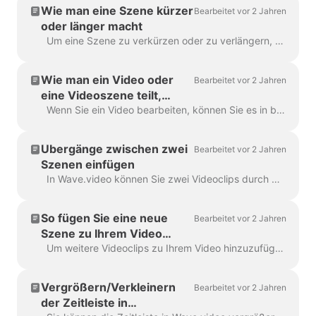
Wie man eine Szene kürzer
Bearbeitet vor 2 Jahren
oder länger macht
Um eine Szene zu verkürzen oder zu verlängern, ziehen Sie einfach den Rahmen auf der Zeitachse, etwa so: Wenn es sich bei Ihrer Szene um ein Video handelt, sehen Sie auf der rechten Seite,...
Wie man ein Video oder
Bearbeitet vor 2 Jahren
eine Videoszene teilt,
schneidet und trimmt
Wenn Sie ein Video bearbeiten, können Sie es in beliebig viele Teile zerschneiden, indem Sie einfach auf die Zeitleiste klicken und das Scherensymbol anklicken. Sie können einfügen...
Übergänge zwischen zwei
Bearbeitet vor 2 Jahren
Szenen einfügen
In Wave.video können Sie zwei Videoclips durch Hinzufügen von Übergängen zwischen zwei Szenen "zusammenkleben". Ein Übergang ist eine Technik der Videobearbeitung, die es erlaubt,...
So fügen Sie eine neue
Bearbeitet vor 2 Jahren
Szene zu Ihrem Video
hinzu
Um weitere Videoclips zu Ihrem Video hinzuzufügen, klicken Sie einfach auf das Plus-Symbol in der Zeitleiste. Daraufhin werden Ihnen alle Optionen angezeigt. Um eine Szene zu löschen...
Vergrößern/Verkleinern
Bearbeitet vor 2 Jahren
der Zeitleiste in