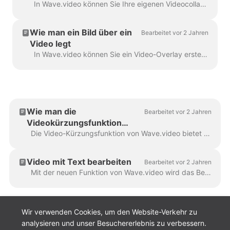
In Wave.video können Sie Ihre eigenen Videocollagen mit einer praktischen Funktion erstellen - den Videolayouts. Ein Video-Layout ist eine Möglichkeit, Ihre visuellen Eleme...
Wie man ein Bild über ein
Bearbeitet vor 2 Jahren
Video legt
In Wave.video können Sie ein Video-Overlay erstellen. Hier ist die Anleitung dazu. Ein Video-Overlay ist ein Bild oder ein Video, das Sie in Ihr Video einfügen können (oder besser...
Wie man die
Bearbeitet vor 2 Jahren
Videokürzungsfunktion
verwendet
Die Video-Kürzungsfunktion von Wave.video bietet zwei vielseitige Möglichkeiten: das gesamte Video in eine kürzere Version zu kürzen oder mehrere Videos zu erstellen...
Video mit Text bearbeiten
Bearbeitet vor 2 Jahren
Mit der neuen Funktion von Wave.video wird das Bearbeiten von Videos jetzt noch einfacher: Video mit Text bearbeiten. In dieser Anleitung erfahren Sie, wie Sie diese Funktion zum Streamen...
Wir verwenden Cookies, um den Website-Verkehr zu
analysieren und unser Besuchererlebnis zu verbessern.