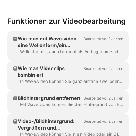
Funktionen zur Videobearbeitung
Wie man mit Wave.video
Bearbeitet vor 2 Jahren
eine Wellenform/ein
Audiogramm zu einem
Wellenformen, auch bekannt als Audiogramme oder visuelle Schallwellen, sind Animationen, die den Ton Ihres Videos visualisieren. Erzeugen Sie eine Wellenform für Ihren Podcast...
Video hinzufügt
Wie man Videoclips
Bearbeitet vor 2 Jahren
kombiniert
In Wave.video können Sie ganz einfach zwei oder mehr Videoclips oder Bilder kombinieren, um ein längeres Video zu erstellen. Gehen Sie dazu auf https://wave.video/de/ und klicken Sie...
Bildhintergrund entfernen
Bearbeitet vor 2 Jahren
Mit Wave.video können Sie den Hintergrund von Bildern entfernen, die Sie in die Mediathek hochladen. Dies ist sehr praktisch, wenn Sie ein Video thumb...
Video-/Bildhintergrund:
Bearbeitet vor 2 Jahren
Vergrößern und
Verkleinern
In Wave.video können Sie in ein Video oder ein Bild hinein- und herauszoomen. Um ein- und auszuzoomen, wechseln Sie im Schritt Bearbeiten auf den Reiter "Video/Bild" (siehe...