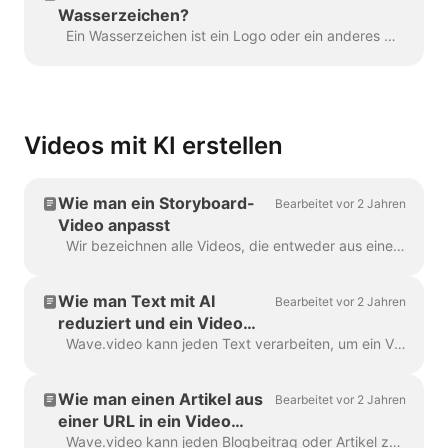
Wasserzeichen?
Ein Wasserzeichen ist ein Logo oder ein anderes Markenzeichen, das in Ihrem Video angezeigt wird. Mit Hilfe des Wasserzeichens können Sie Ihre Videos mit einem...
Videos mit KI erstellen
Wie man ein Storyboard-
Bearbeitet vor 2 Jahren
Video anpasst
Wir bezeichnen alle Videos, die entweder aus einem Text oder einem Blogbeitrag erstellt werden, als "Storyboard-Video", weil sie ein Skript enthalten, das mit den einzelnen Szenen des Videos verknüpft ist. ...
Wie man Text mit AI
Bearbeitet vor 2 Jahren
reduziert und ein Video
macht
Wave.video kann jeden Text verarbeiten, um ein Video zu erstellen, das erklärt, worum es ging. Sie können die gewünschte Dauer einstellen und die automatisch generierte...
Wie man einen Artikel aus
Bearbeitet vor 2 Jahren
einer URL in ein Video
verwandelt
Wave.video kann jeden Blogbeitrag oder Artikel zu einem kurzen Video verarbeiten, das kurz erklärt, worum es in dem Text ging. Wir verwenden KI-Algorithmen, um den Mo...