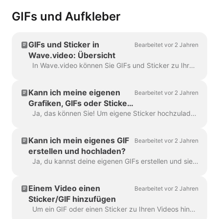
GIFs und Aufkleber
GIFs und Sticker in
Bearbeitet vor 2 Jahren
Wave.video: Übersicht
In Wave.video können Sie GIFs und Sticker zu Ihren Videos hinzufügen. Auf diese Weise können Sie Ihre Videos noch ansprechender, individueller und attraktiver für Ihr Publikum gestalten. P...
Kann ich meine eigenen
Bearbeitet vor 2 Jahren
Grafiken, GIFs oder Sticker
in Wave.video hochladen?
Ja, das können Sie! Um eigene Sticker hochzuladen, gehen Sie im linken Menü auf den Schritt "Overlays & Sticker" und klicken Sie auf den Reiter "Medien" -> "Uploads"...
Kann ich mein eigenes GIF
Bearbeitet vor 2 Jahren
erstellen und hochladen?
Ja, du kannst deine eigenen GIFs erstellen und sie auf Wave.video hochladen. Hier ist ein hilfreicher Artikel darüber, wie du deine eigenen GIFs erstellen kannst. Sobald dein GIF gelesen ist...
Einem Video einen
Bearbeitet vor 2 Jahren
Sticker/GIF hinzufügen
Um ein GIF oder einen Sticker zu Ihren Videos hinzuzufügen, gehen Sie im Menü auf der linken Seite auf den Schritt Overlays & Sticker. Dort sehen Sie alle A...