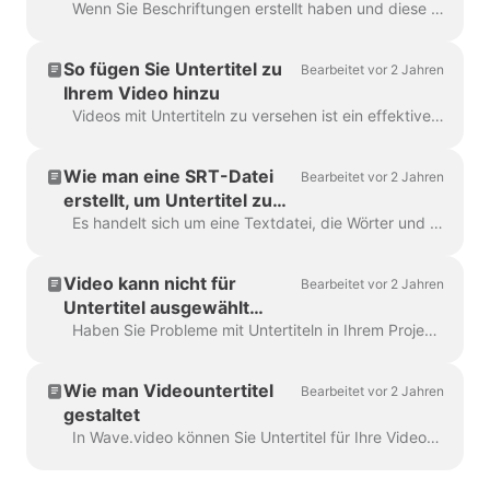
Wenn Sie Beschriftungen erstellt haben und diese teilen oder zusammenführen möchten, verwenden Sie die Funktion "Beschriftung teilen" oder die Tasten "Eingabe" und "Rücktaste". Mit diesen Optionen...
So fügen Sie Untertitel zu
Bearbeitet vor 2 Jahren
Ihrem Video hinzu
Videos mit Untertiteln zu versehen ist ein effektiver Weg, um mehr Zuschauer zu erreichen und das Engagement für Ihre Inhalte zu erhöhen. Mit Wave.video können Sie ganz einfach automatische Untersc...
Wie man eine SRT-Datei
Bearbeitet vor 2 Jahren
erstellt, um Untertitel zu
generieren
Es handelt sich um eine Textdatei, die Wörter und Phrasen enthält, die im Video gesagt werden. Solche Dateien können zusammen mit Videodateien oder Online-Videoplayern verwendet werden, um die...
Video kann nicht für
Bearbeitet vor 2 Jahren
Untertitel ausgewählt
werden
Haben Sie Probleme mit Untertiteln in Ihrem Projekt? Lassen Sie uns das beheben! Stellen Sie zunächst sicher, dass Ihr hochgeladenes Video vollständig ist ...
Wie man Videountertitel
Bearbeitet vor 2 Jahren
gestaltet
In Wave.video können Sie Untertitel für Ihre Videos automatisch generieren lassen oder eine .srt- oder .vtt-Datei hochladen. Sobald Sie die Untertitel zum Video hinzugefügt haben, können Sie die...