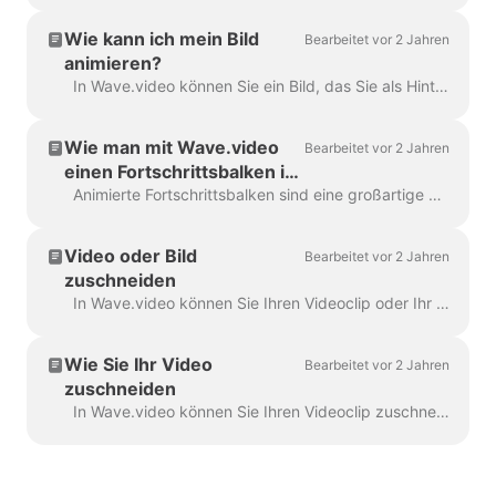
Wie kann ich mein Bild
Bearbeitet vor 2 Jahren
animieren?
In Wave.video können Sie ein Bild, das Sie als Hintergrund verwenden, animieren. Dadurch erhalten Ihre Videos ein frisches und ansprechendes Aussehen. Um ein Hintergrundbild zu animieren...
Wie man mit Wave.video
Bearbeitet vor 2 Jahren
einen Fortschrittsbalken in
sein Video einfügt
Animierte Fortschrittsbalken sind eine großartige Möglichkeit, die Aufmerksamkeit der Zuschauer zu halten und die Verweildauer in Ihrem Video zu erhöhen. Erfahren Sie, wie Sie einen dynamischen Fortschrittsbalken in Ihr...
Video oder Bild
Bearbeitet vor 2 Jahren
zuschneiden
In Wave.video können Sie Ihren Videoclip oder Ihr Bild zuschneiden. Diese Funktion funktioniert für Videoclips/Bilder, die Sie in den Videomacher hochladen, und für solche, die Sie...
Wie Sie Ihr Video
Bearbeitet vor 2 Jahren
zuschneiden
In Wave.video können Sie Ihren Videoclip zuschneiden. Diese Funktion funktioniert sowohl für Ihre eigenen Videoclips, die Sie in den Videomacher hochladen, als auch für die, die Sie...