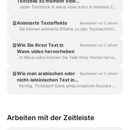
Textzeile zu meinem Video
hinzu?
Jeder Textblock in wave.video kann in mehrere Zeilen mit unterschiedlicher Größe, Farbe und Dekoration aufgeteilt werden. Um eine Zeile hinzuzufügen, wählen Sie Ihren Text aus. Wenn Sie ...
Animierte Texteffekte
Bearbeitet vor 2 Jahren
Sie können animierte Effekte zu den Textnachrichten in Ihrem Video hinzufügen, um sie ansprechender und auffälliger zu gestalten. Sobald Sie Text zu Ihrem Video hinzugefügt haben, ...
Wie Sie Ihren Text in
Bearbeitet vor 2 Jahren
Wave.video hervorheben
In Wave.video können Sie Teile Ihres Textes hervorheben, um sie vom Rest der Nachricht abzuheben. Um einen Teil des Textes hervorzuheben, wählen Sie die...
Wie man arabischen oder
Bearbeitet vor 2 Jahren
nicht-lateinischen Text in
Wave.video verwendet
Richtig. Trotzdem! Dank eines kreativen Nutzers und unseres Support-Teams haben wir eine Möglichkeit gefunden, dies zu umgehen. Alles, was Sie tun müssen, ist eine Vektordatei/ima...
Arbeiten mit der Zeitleiste