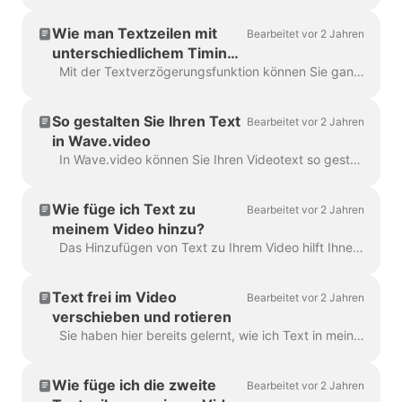
Wie man Textzeilen mit
Bearbeitet vor 2 Jahren
unterschiedlichem Timing
anzeigt
Mit der Textverzögerungsfunktion können Sie ganz einfach die Zeit steuern, in der der Text auf dem Bildschirm angezeigt wird. Stellen Sie dazu sicher, dass der Text aus mehreren Zeilen in einem...
So gestalten Sie Ihren Text
Bearbeitet vor 2 Jahren
in Wave.video
In Wave.video können Sie Ihren Videotext so gestalten, wie Sie es möchten. Hier sind die Bearbeitungsmöglichkeiten, die Sie haben: Ändern Sie die Schriftart Ändern Sie die Textk...
Wie füge ich Text zu
Bearbeitet vor 2 Jahren
meinem Video hinzu?
Das Hinzufügen von Text zu Ihrem Video hilft Ihnen, Ihre Botschaft zu vermitteln, auch wenn die Zuschauer das Video ohne Ton ansehen. In Wave.video können Sie genau das tun ...
Text frei im Video
Bearbeitet vor 2 Jahren
verschieben und rotieren
Sie haben hier bereits gelernt, wie ich Text in mein Video einfüge. Hier geht es um das Verschieben von zwei oder mehr Textblöcken im Video in Wave.video ...
Wie füge ich die zweite
Bearbeitet vor 2 Jahren