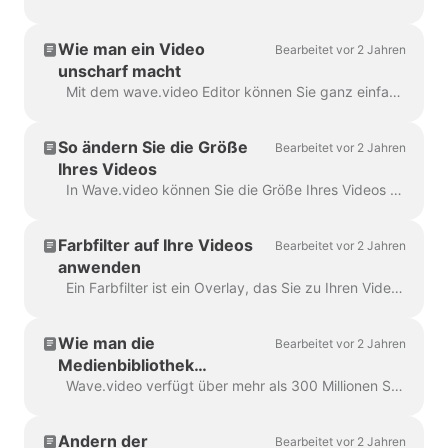
Wie man ein Video
Bearbeitet vor 2 Jahren
unscharf macht
Mit dem wave.video Editor können Sie ganz einfach jedes Objekt oder jeden Text im Video weichzeichnen oder verpixeln. Öffnen Sie zunächst den Editor und wählen Sie "Overlays & Sticker", dann ...
So ändern Sie die Größe
Bearbeitet vor 2 Jahren
Ihres Videos
In Wave.video können Sie die Größe Ihres Videos ganz einfach an verschiedene Seitenverhältnisse anpassen. Im Editor können Sie im Schritt "Videogröße ändern" ein neues Format für Ihr Video auswählen...
Farbfilter auf Ihre Videos
Bearbeitet vor 2 Jahren
anwenden
Ein Farbfilter ist ein Overlay, das Sie zu Ihren Videos hinzufügen können. Er ist hilfreich, wenn Sie Ihrem Video ein einheitliches Erscheinungsbild geben möchten und...
Wie man die
Bearbeitet vor 2 Jahren
Medienbibliothek
verwendet
Wave.video verfügt über mehr als 300 Millionen Stock-Videoclips und Bilder, aber es gibt auch eine Reihe von Funktionen, die unsere Nutzer und Mitarbeiter zu...
Ändern der
Bearbeitet vor 2 Jahren