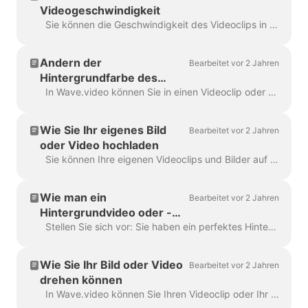
Videogeschwindigkeit
Sie können die Geschwindigkeit des Videoclips in Wave.video ändern. Gehen Sie dazu zum Schritt Bearbeiten und wählen Sie die gewünschte Geschwindigkeit aus. Standardmäßig ist die Videogeschwindigkeit ...
Ändern der
Bearbeitet vor 2 Jahren
Hintergrundfarbe des
Videos
In Wave.video können Sie in einen Videoclip oder ein Bild hinein- und herauszoomen. Sobald Sie herauszoomen, fügt der Video Maker automatisch einen einfarbigen Hintergrund hinzu, um ...
Wie Sie Ihr eigenes Bild
Bearbeitet vor 2 Jahren
oder Video hochladen
Sie können Ihre eigenen Videoclips und Bilder auf Wave.video hochladen und daraus Videos erstellen. Sie können Ihre eigenen Mediendateien mit denen von anderen Anbietern m...
Wie man ein
Bearbeitet vor 2 Jahren
Hintergrundvideo oder -
bild ersetzt
Stellen Sie sich vor: Sie haben ein perfektes Hintergrundvideo oder -bild in Wave.video ausgewählt, Ihren Text und Ihr Logo hinzugefügt... und dann festgestellt, dass Sie die Medien...
Wie Sie Ihr Bild oder Video
Bearbeitet vor 2 Jahren
drehen können
In Wave.video können Sie Ihren Videoclip oder Ihr Bild drehen. Um den Videoclip/das Bild zu drehen, gehen Sie bitte zum Schritt "Bearbeiten" und wählen Sie die ...