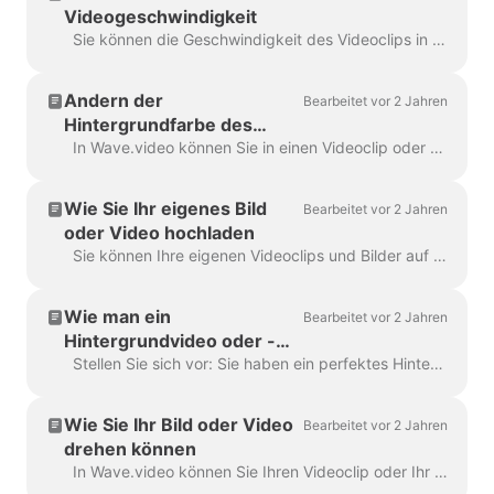
Videogeschwindigkeit
Sie können die Geschwindigkeit des Videoclips in Wave.video ändern. Gehen Sie dazu zum Schritt Bearbeiten und wählen Sie die gewünschte Geschwindigkeit aus. Standardmäßig ist die Videogeschwindigkeit ...
Ändern der
Bearbeitet vor 2 Jahren
Hintergrundfarbe des
Videos
In Wave.video können Sie in einen Videoclip oder ein Bild hinein- und herauszoomen. Sobald Sie herauszoomen, fügt der Video Maker automatisch einen einfarbigen Hintergrund hinzu, um ...
Wie Sie Ihr eigenes Bild
Bearbeitet vor 2 Jahren
oder Video hochladen
Sie können Ihre eigenen Videoclips und Bilder auf Wave.video hochladen und daraus Videos erstellen. Sie können Ihre eigenen Mediendateien mit denen von anderen Anbietern m...
Wie man ein
Bearbeitet vor 2 Jahren
Hintergrundvideo oder -
bild ersetzt
Stellen Sie sich vor: Sie haben ein perfektes Hintergrundvideo oder -bild in Wave.video ausgewählt, Ihren Text und Ihr Logo hinzugefügt... und dann festgestellt, dass Sie die Medien...
Wie Sie Ihr Bild oder Video
Bearbeitet vor 2 Jahren
drehen können
In Wave.video können Sie Ihren Videoclip oder Ihr Bild drehen. Um den Videoclip/das Bild zu drehen, gehen Sie bitte zum Schritt "Bearbeiten" und wählen Sie die ...