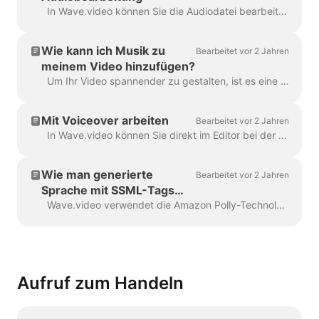
In Wave.video können Sie die Audiodatei bearbeiten. Hier sind die verfügbaren Bearbeitungsoptionen: Schneiden der Audiodatei Ändern der Lautstärke Hinzufügen eines Einblend-/Ausblendeffekts...
Wie kann ich Musik zu
Bearbeitet vor 2 Jahren
meinem Video hinzufügen?
Um Ihr Video spannender zu gestalten, ist es eine gute Idee, eine Tonspur hinzuzufügen. Um Musik oder andere Audiodaten hinzuzufügen, klicken Sie auf die Audiospur in der Zeitleiste ...
Mit Voiceover arbeiten
Bearbeitet vor 2 Jahren
In Wave.video können Sie direkt im Editor bei der Erstellung Ihres Videos einen Voiceover aufnehmen. Klicken Sie auf die Audiospur und wählen Sie Stimme aufnehmen: Voiceover 7...
Wie man generierte
Bearbeitet vor 2 Jahren
Sprache mit SSML-Tags
anpasst
Wave.video verwendet die Amazon Polly-Technologie, um Audiospuren aus Text zu generieren. Manchmal ist das Standard-Ergebnis nicht einwandfrei, und Sie möchten vielleicht...
Aufruf zum Handeln