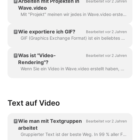
Arbeiten mit Projekten in
Bearbeitet vor 2 Jahren
Wave.video
Mit "Projekt" meinen wir jedes in Wave.video erstellte Video. Hier erfahren Sie, wie Sie ein neues Projekt erstellen können. Sie können eine Videovorlage auswählen und auf der Seite...
Wie exportiere ich GIF?
Bearbeitet vor 2 Jahren
GIF (Graphics Exchange Format) ist ein beliebtes Format, das seit den späten 1980er Jahren für den Austausch von Bildern und kurzen Animationen verwendet wird. GIFs können nur 256 Farben speichern, die...
Was ist "Video-
Bearbeitet vor 2 Jahren
Rendering"?
Wenn Sie ein Video in Wave.video erstellt haben, müssen Sie es rendern, um es in sozialen Medien zu teilen oder direkt auf Ihren Computer herunterzuladen...
Text auf Video
Wie man mit Textgruppen
Bearbeitet vor 2 Jahren
arbeitet
Gruppierter Text ist der beste Weg. In 99 % aller Fälle können Sie damit alles machen, was Sie brauchen. Manchmal möchte man jedoch ein oder zwei Gruppen erstellen...