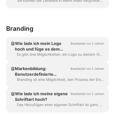
Wave.video
Sie können die Zeitleiste in Wave.video vergrößern und verkleinern, um den Bearbeitungsprozess bequemer und präziser zu gestalten. Die Funktion befindet sich unterhalb der Timeline...
Branding
Wie lade ich mein Logo
Bearbeitet vor 2 Jahren
hoch und füge es dem
Video hinzu?
Es gibt drei Möglichkeiten, ein Logo zu deinem Video hinzuzufügen! Schauen wir uns die Vor- und Nachteile jeder Methode an! Wenn du dieses Logo wirklich verwenden willst ...
Markenbildung:
Bearbeitet vor 2 Jahren
Benutzerdefinierte
Schriftarten, Logos,
Branding ist eine Möglichkeit, den Prozess der Erstellung von Videos mit Markenzeichen zu rationalisieren, und das auch noch mit Effizienz. Es bietet Ihnen die Möglichkeit, mehrere "Marken" zu erstellen...
Farbschemata
Wie lade ich meine eigene
Bearbeitet vor 2 Jahren
Schriftart hoch?
Das Hinzufügen einer eigenen Schriftart ist ganz einfach. Der erste Weg dazu führt über den Markenmanager. Klicken Sie in einem beliebigen Projekt auf "Marken verwalten", das ist in der oberen ...