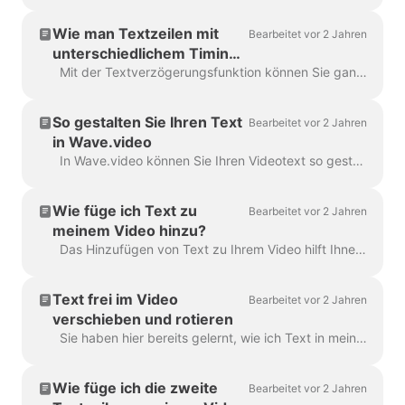
Wie man Textzeilen mit
Bearbeitet vor 2 Jahren
unterschiedlichem Timing
anzeigt
Mit der Textverzögerungsfunktion können Sie ganz einfach die Zeit steuern, in der der Text auf dem Bildschirm angezeigt wird. Stellen Sie dazu sicher, dass der Text aus mehreren Zeilen in einem...
So gestalten Sie Ihren Text
Bearbeitet vor 2 Jahren
in Wave.video
In Wave.video können Sie Ihren Videotext so gestalten, wie Sie es möchten. Hier sind die Bearbeitungsmöglichkeiten, die Sie haben: Ändern Sie die Schriftart Ändern Sie die Textk...
Wie füge ich Text zu
Bearbeitet vor 2 Jahren
meinem Video hinzu?
Das Hinzufügen von Text zu Ihrem Video hilft Ihnen, Ihre Botschaft zu vermitteln, auch wenn die Zuschauer das Video ohne Ton ansehen. In Wave.video können Sie genau das tun ...
Text frei im Video
Bearbeitet vor 2 Jahren
verschieben und rotieren
Sie haben hier bereits gelernt, wie ich Text in mein Video einfüge. Hier geht es um das Verschieben von zwei oder mehr Textblöcken im Video in Wave.video ...
Wie füge ich die zweite
Bearbeitet vor 2 Jahren