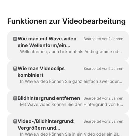
Funktionen zur Videobearbeitung
Wie man mit Wave.video
Bearbeitet vor 2 Jahren
eine Wellenform/ein
Audiogramm zu einem
Wellenformen, auch bekannt als Audiogramme oder visuelle Schallwellen, sind Animationen, die den Ton Ihres Videos visualisieren. Erzeugen Sie eine Wellenform für Ihren Podcast...
Video hinzufügt
Wie man Videoclips
Bearbeitet vor 2 Jahren
kombiniert
In Wave.video können Sie ganz einfach zwei oder mehr Videoclips oder Bilder kombinieren, um ein längeres Video zu erstellen. Gehen Sie dazu auf https://wave.video/de/ und klicken Sie...
Bildhintergrund entfernen
Bearbeitet vor 2 Jahren
Mit Wave.video können Sie den Hintergrund von Bildern entfernen, die Sie in die Mediathek hochladen. Dies ist sehr praktisch, wenn Sie ein Video thumb...
Video-/Bildhintergrund:
Bearbeitet vor 2 Jahren
Vergrößern und
Verkleinern
In Wave.video können Sie in ein Video oder ein Bild hinein- und herauszoomen. Um ein- und auszuzoomen, wechseln Sie im Schritt Bearbeiten auf den Reiter "Video/Bild" (siehe...