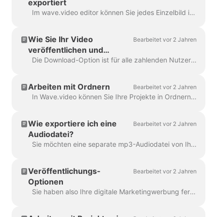
exportiert
Im wave.video editor können Sie jedes Einzelbild in das JPG-, PNG- oder GIF-Format exportieren. Nur PNG und GIF unterstützen Transparenz. Wie fängt man an? Suchen Sie zunächst das Bild ...
Wie Sie Ihr Video
Bearbeitet vor 2 Jahren
veröffentlichen und
herunterladen können
Die Download-Option ist für alle zahlenden Nutzer von wave.video verfügbar. Um Ihr Video herunterzuladen, müssen Sie 2 einfache Schritte befolgen: Option A: Schritt ...
Arbeiten mit Ordnern
Bearbeitet vor 2 Jahren
In Wave.video können Sie Ihre Projekte in Ordnern organisieren. Auf diese Weise ist es bequemer, Ihre Projekte zu durchsuchen. Um einen neuen Ordner zu erstellen, ...
Wie exportiere ich eine
Bearbeitet vor 2 Jahren
Audiodatei?
Sie möchten eine separate mp3-Audiodatei von Ihrem Video für Ihren Podcast speichern oder es einfach als Voice-over verwenden? Mit wave.video ist das ganz einfach! Zuerst...
Veröffentlichungs-
Bearbeitet vor 2 Jahren
Optionen
Sie haben also Ihre digitale Marketingwerbung fertiggestellt und wollen sie mit der Welt teilen. Was nun? Zeit zum Veröffentlichen! In der Wave.video Ed...