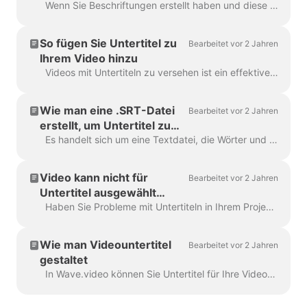
Wenn Sie Beschriftungen erstellt haben und diese teilen oder zusammenführen möchten, verwenden Sie die Funktion "Beschriftung teilen" oder die Tasten "Enter" und "Backspace". Mit diesen Optionen...
So fügen Sie Untertitel zu
Bearbeitet vor 2 Jahren
Ihrem Video hinzu
Videos mit Untertiteln zu versehen ist ein effektiver Weg, um mehr Zuschauer zu erreichen und das Engagement für Ihre Inhalte zu erhöhen. Mit Wave.video können Sie ganz einfach automatische Untersc...
Wie man eine .SRT-Datei
Bearbeitet vor 2 Jahren
erstellt, um Untertitel zu
generieren
Es handelt sich um eine Textdatei, die Wörter und Phrasen enthält, die im Video gesagt werden. Solche Dateien können zusammen mit Videodateien oder Online-Videoplayern verwendet werden, um die...
Video kann nicht für
Bearbeitet vor 2 Jahren
Untertitel ausgewählt
werden
Haben Sie Probleme mit Untertiteln in Ihrem Projekt? Lassen Sie uns das beheben! Stellen Sie zunächst sicher, dass Ihr hochgeladenes Video vollständig ist ...
Wie man Videountertitel
Bearbeitet vor 2 Jahren
gestaltet
In Wave.video können Sie Untertitel für Ihre Videos automatisch generieren lassen oder eine .srt- oder .vtt-Datei hochladen. Sobald Sie dem Video Untertitel hinzugefügt haben, können Sie die...