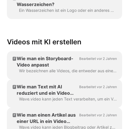
Wasserzeichen?
Ein Wasserzeichen ist ein Logo oder ein anderes Markenzeichen, das in Ihrem Video angezeigt wird. Mit Hilfe des Wasserzeichens können Sie Ihre Videos mit einem...
Videos mit KI erstellen
Wie man ein Storyboard-
Bearbeitet vor 2 Jahren
Video anpasst
Wir bezeichnen alle Videos, die entweder aus einem Text oder einem Blogbeitrag erstellt werden, als "Storyboard-Video", weil sie ein Skript enthalten, das mit den einzelnen Szenen des Videos verknüpft ist. ...
Wie man Text mit AI
Bearbeitet vor 2 Jahren
reduziert und ein Video
macht
Wave.video kann jeden Text verarbeiten, um ein Video zu erstellen, das erklärt, worum es ging. Sie können die gewünschte Dauer einstellen und die automatisch generierte...
Wie man einen Artikel aus
Bearbeitet vor 2 Jahren
einer URL in ein Video
verwandelt
Wave.video kann jeden Blogbeitrag oder Artikel zu einem kurzen Video verarbeiten, das kurz erklärt, worum es in dem Text ging. Wir verwenden KI-Algorithmen, um den Mo...