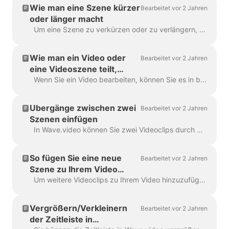
Wie man eine Szene kürzer
Bearbeitet vor 2 Jahren
oder länger macht
Um eine Szene zu verkürzen oder zu verlängern, ziehen Sie einfach den Rahmen auf der Zeitachse, etwa so: Wenn es sich bei Ihrer Szene um ein Video handelt, sehen Sie auf der rechten Seite,...
Wie man ein Video oder
Bearbeitet vor 2 Jahren
eine Videoszene teilt,
schneidet und trimmt
Wenn Sie ein Video bearbeiten, können Sie es in beliebig viele Teile zerschneiden, indem Sie einfach auf die Zeitleiste klicken und das Scherensymbol anklicken. Sie können einfügen...
Übergänge zwischen zwei
Bearbeitet vor 2 Jahren
Szenen einfügen
In Wave.video können Sie zwei Videoclips durch Hinzufügen von Übergängen zwischen zwei Szenen "zusammenkleben". Ein Übergang ist eine Technik der Videobearbeitung, die es erlaubt,...
So fügen Sie eine neue
Bearbeitet vor 2 Jahren
Szene zu Ihrem Video
hinzu
Um weitere Videoclips zu Ihrem Video hinzuzufügen, klicken Sie einfach auf das Plus-Symbol in der Zeitleiste. Daraufhin werden Ihnen alle Optionen angezeigt. Um eine Szene zu löschen...
Vergrößern/Verkleinern
Bearbeitet vor 2 Jahren
der Zeitleiste in