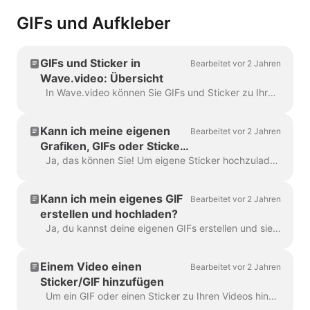
GIFs und Aufkleber
GIFs und Sticker in
Bearbeitet vor 2 Jahren
Wave.video: Übersicht
In Wave.video können Sie GIFs und Sticker zu Ihren Videos hinzufügen. Auf diese Weise können Sie Ihre Videos noch ansprechender, individueller und attraktiver für Ihr Publikum gestalten. P...
Kann ich meine eigenen
Bearbeitet vor 2 Jahren
Grafiken, GIFs oder Sticker
in Wave.video hochladen?
Ja, das können Sie! Um eigene Sticker hochzuladen, gehen Sie im linken Menü auf den Schritt "Overlays & Sticker" und klicken Sie auf den Reiter "Medien" -> "Uploads"...
Kann ich mein eigenes GIF
Bearbeitet vor 2 Jahren
erstellen und hochladen?
Ja, du kannst deine eigenen GIFs erstellen und sie auf Wave.video hochladen. Hier ist ein hilfreicher Artikel darüber, wie du deine eigenen GIFs erstellen kannst. Sobald dein GIF gelesen ist...
Einem Video einen
Bearbeitet vor 2 Jahren
Sticker/GIF hinzufügen
Um ein GIF oder einen Sticker zu Ihren Videos hinzuzufügen, gehen Sie im Menü auf der linken Seite auf den Schritt Overlays & Sticker. Dort sehen Sie alle A...