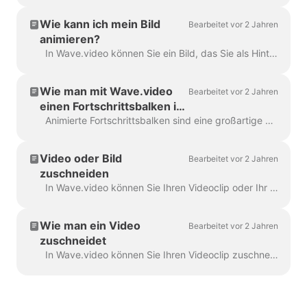
Wie kann ich mein Bild
Bearbeitet vor 2 Jahren
animieren?
In Wave.video können Sie ein Bild, das Sie als Hintergrund verwenden, animieren. Dadurch erhalten Ihre Videos ein frisches und ansprechendes Aussehen. Um ein Hintergrundbild zu animieren...
Wie man mit Wave.video
Bearbeitet vor 2 Jahren
einen Fortschrittsbalken in
sein Video einfügt
Animierte Fortschrittsbalken sind eine großartige Möglichkeit, die Aufmerksamkeit der Zuschauer zu halten und die Verweildauer in Ihrem Video zu erhöhen. Erfahren Sie, wie Sie einen dynamischen Fortschrittsbalken in Ihr...
Video oder Bild
Bearbeitet vor 2 Jahren
zuschneiden
In Wave.video können Sie Ihren Videoclip oder Ihr Bild zuschneiden. Diese Funktion funktioniert für Videoclips/Bilder, die Sie in den Video Maker hochladen, und solche, die Sie...
Wie man ein Video
Bearbeitet vor 2 Jahren
zuschneidet
In Wave.video können Sie Ihren Videoclip zuschneiden. Diese Funktion funktioniert sowohl für Ihre eigenen Videoclips, die Sie in den Videomacher hochladen, als auch für die, die Sie...