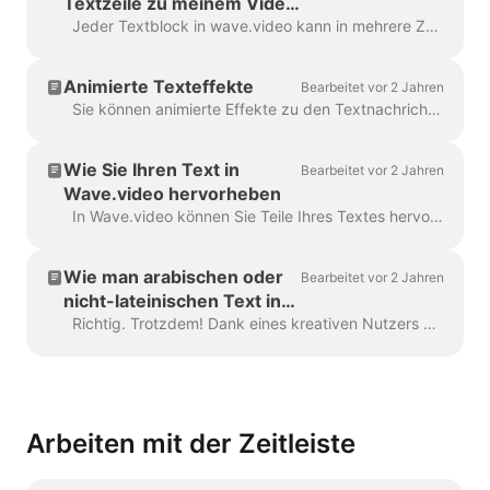
Textzeile zu meinem Video
hinzu?
Jeder Textblock in wave.video kann in mehrere Zeilen mit unterschiedlicher Größe, Farbe und Dekoration aufgeteilt werden. Um eine Zeile hinzuzufügen, wählen Sie Ihren Text aus. Wenn Sie ...
Animierte Texteffekte
Bearbeitet vor 2 Jahren
Sie können animierte Effekte zu den Textnachrichten in Ihrem Video hinzufügen, um sie ansprechender und auffälliger zu gestalten. Sobald Sie Text zu Ihrem Video hinzugefügt haben, ...
Wie Sie Ihren Text in
Bearbeitet vor 2 Jahren
Wave.video hervorheben
In Wave.video können Sie Teile Ihres Textes hervorheben, um sie vom Rest der Nachricht abzuheben. Um einen Teil des Textes hervorzuheben, wählen Sie die...
Wie man arabischen oder
Bearbeitet vor 2 Jahren
nicht-lateinischen Text in
Wave.video verwendet
Richtig. Trotzdem! Dank eines kreativen Nutzers und unseres Support-Teams haben wir eine Möglichkeit gefunden, dies zu umgehen. Alles, was Sie tun müssen, ist eine Vektordatei/ima...
Arbeiten mit der Zeitleiste