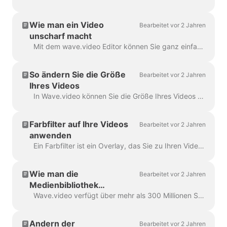
Wie man ein Video
Bearbeitet vor 2 Jahren
unscharf macht
Mit dem wave.video Editor können Sie ganz einfach jedes Objekt oder jeden Text im Video weichzeichnen oder verpixeln. Öffnen Sie zunächst den Editor und wählen Sie "Overlays & Sticker", dann ...
So ändern Sie die Größe
Bearbeitet vor 2 Jahren
Ihres Videos
In Wave.video können Sie die Größe Ihres Videos ganz einfach an verschiedene Seitenverhältnisse anpassen. Im Editor können Sie im Schritt "Videogröße ändern" ein neues Format für Ihr Video auswählen...
Farbfilter auf Ihre Videos
Bearbeitet vor 2 Jahren
anwenden
Ein Farbfilter ist ein Overlay, das Sie zu Ihren Videos hinzufügen können. Er ist hilfreich, wenn Sie Ihrem Video ein einheitliches Erscheinungsbild geben möchten und...
Wie man die
Bearbeitet vor 2 Jahren
Medienbibliothek
verwendet
Wave.video verfügt über mehr als 300 Millionen Stock-Videoclips und Bilder, aber es gibt auch eine Reihe von Funktionen, die unsere Nutzer und Mitarbeiter zu...
Ändern der
Bearbeitet vor 2 Jahren