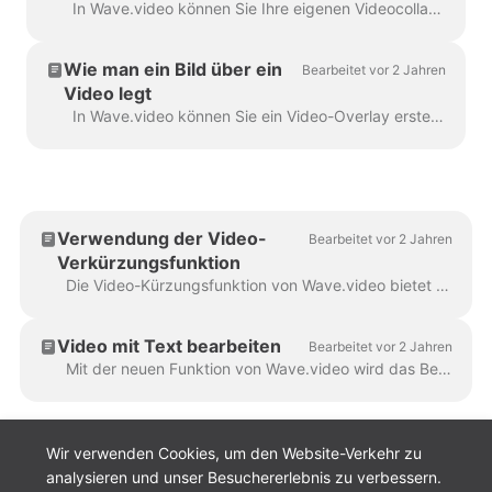
In Wave.video können Sie Ihre eigenen Videocollagen mit einer praktischen Funktion erstellen - den Videolayouts. Ein Video-Layout ist eine Möglichkeit, Ihre visuellen Eleme...
Wie man ein Bild über ein
Bearbeitet vor 2 Jahren
Video legt
In Wave.video können Sie ein Video-Overlay erstellen. Hier ist die Anleitung dazu. Ein Video-Overlay ist ein Bild oder ein Video, das Sie in Ihr Video einfügen können (oder besser...
Verwendung der Video-
Bearbeitet vor 2 Jahren
Verkürzungsfunktion
Die Video-Kürzungsfunktion von Wave.video bietet zwei vielseitige Möglichkeiten: das gesamte Video in eine kürzere Version zu kürzen oder mehrere Videos zu erstellen...
Video mit Text bearbeiten
Bearbeitet vor 2 Jahren
Mit der neuen Funktion von Wave.video wird das Bearbeiten von Videos jetzt noch einfacher: Video mit Text bearbeiten. In dieser Anleitung erfahren Sie, wie Sie diese Funktion zum Streamen...
Wir verwenden Cookies, um den Website-Verkehr zu
analysieren und unser Besuchererlebnis zu verbessern.