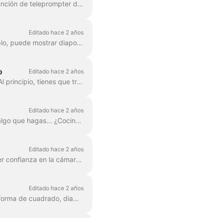
Sabemos que organizar un directo o presentar un proyecto puede ser estresante. Con la función de teleprompter de Wave.video, despídete de tropezarte con las palabras, perder...
Editado hace 2 años
Tú y tus invitados podéis compartir pantallas durante la retransmisión en directo. Por ejemplo, puede mostrar diapositivas de presentación o mostrar su producto en tiempo real....
o
Editado hace 2 años
Con Wave.video, puedes compartir la pantalla de tu iPhone y retransmitirla a tu audiencia. Al principio, tienes que transmitir la pantalla del teléfono a tu Mac. Puedes ...
Editado hace 2 años
¿Por qué? Puede que tengas otro locutor contigo, o tal vez quieras enfocar otra cámara a algo que hagas... ¿Cocinando? O quizás desempaquetando un n...
Editado hace 2 años
A veces la gente se ve mejor en su versión reflejada. Para los streamers, es importante tener confianza en la cámara y disfrutar de la ...
Editado hace 2 años
En Wave.video studio, puedes divertirte con diferentes diseños. Puedes darle a tu cámara forma de cuadrado, diamante, círculo, etc. Además, puedes ...