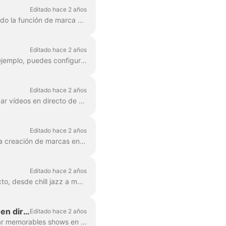
Editado hace 2 años
A lo largo de la experiencia de edición de vídeo / cooperación, nuestros usuarios han utilizado la función de marca mucho. Branding incluye fuentes únicas, campos personalizados, ...
Editado hace 2 años
Wave.video Live Studio ofrece un montón de funciones para la personalización visual. Por ejemplo, puedes configurar una imagen de fondo para hacer tu stream más ...
Editado hace 2 años
Con Wave.video puedes crear varios recursos para programar, promocionar, alojar y reutilizar vídeos en directo de forma eficiente. Una miniatura de vídeo es un p...
Editado hace 2 años
Una de las funciones más populares de la herramienta de edición de vídeo Wave.video es la creación de marcas en los vídeos con estilos de texto especiales y componentes personalizables. Si quieres...
Editado hace 2 años
Con Wave.video Streaming, puedes añadir fácilmente música de fondo a tu stream en directo, desde chill jazz a música electrónica enérgica. Dentro del streamin...
Cómo crear temporizadores de cuenta atrás animados para retransmisiones en directo
Editado hace 2 años
Wave.video apoya a los streamers en vivo proporcionándoles todo lo necesario para realizar memorables shows en vivo con su marca. Con el editor de Wave.video ...