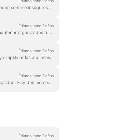
Editado hace 2 años
Tanto los novatos del livestream como los streamers experimentados de vez en cuando pueden sentirse inseguros si están listos para salir en directo. Probar las habilidades es realmente u...
Editado hace 2 años
Con Wave.video es fácil planificar de antemano tus futuros eventos de vídeo en directo y mantener organizadas tus próximas retransmisiones. A continuación te explicamos cómo...
Editado hace 2 años
Wave.video se preocupa por la facilidad de uso de su interfaz. Para facilitar la navegación y simplificar las acciones rutinarias, considera el uso de teclas de acceso rápido. Siempre puedes...
Editado hace 2 años
Es necesario tener una buena conexión a Internet para producir streams en directo de alta calidad. Hay dos momentos cruciales que los streamers deben cuidar para...
Editado hace 2 años