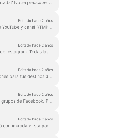
¿Desea retransmitir desde nuestro estudio de Live streaming a una plataforma aún no soportada? No se preocupe, podemos hacerlo a través del protocolo especial RTMP. RTMP permite...
Editado hace 2 años
Wave.video permite hacer multi-streaming a la página/grupo/perfil de Facebook, cuenta de YouTube y canal RTMP simultáneamente. Puede añadir múltiples destinos ...
Editado hace 2 años
Es sorprendentemente fácil transmitir desde wave.video Live-streaming studio a tu cuenta de Instagram. Todas las funciones del estudio estarán disponibles para ti durante...
Editado hace 2 años
Wave.video apoya firmemente la idea del multistreaming, por lo que ofrecemos varias opciones para tus destinos de emisión. A partir de hoy, ofrecemos ...
Editado hace 2 años
Lamentablemente, existe un problema con Facebook que nos impide editar los flujos en los grupos de Facebook. Para realizar cualquier cambio ...
Editado hace 2 años
Antes de conectar YouTube a Wave.video, comprueba primero si tu cuenta de YouTube está configurada y lista para la transmisión en directo. Verifica tu cuenta de YouTube. F...