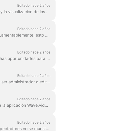
Editado hace 2 años
Preocupado por la privacidad de sus usuarios, Facebook restringe a Wave.video el acceso y la visualización de los nombres y fotos de perfil de quienes dejan com...
Editado hace 2 años
El 22 de abril de 2024 Facebook eliminó todas las aplicaciones de terceros en los grupos . Lamentablemente, esto significa que no podrás añadir tu grupo de Facebook como desti...
Editado hace 2 años
YouTube es uno de los destinos más populares para streams; en consecuencia, ofrece muchas oportunidades para que los creadores de contenido y ...
Editado hace 2 años
Para conectar una página de Facebook como destino de retransmisiones en directo, debes ser administrador o editor de dicha página. Para asegurarte de que tienes los ri...
Editado hace 2 años
1. Accede a tu perfil de Facebook y ve a la página de integraciones empresariales. 2. Busca la aplicación Wave.video , marca la casilla de la derecha y...
Editado hace 2 años
Cuando transmitas a tu perfil de Facebook, puede que notes que los comentarios de los espectadores no se muestran en el chat en directo de Wave.video . Esto sucede porque Face...