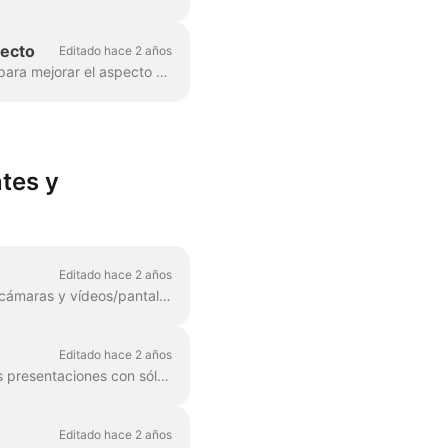
recto
Editado hace 2 años
Wave.video ofrece a los streamers en directo bonitos conjuntos de plantillas prediseñadas para mejorar el aspecto visual de sus directos. Cada estilo incluye ...
tes y
Editado hace 2 años
Wave.video te permite crear múltiples escenas con varios diseños, efectos visuales, varias cámaras y vídeos/pantallas compartidas. Elevará tus retransmisiones...
Editado hace 2 años
¡Wave.video studio se ha vuelto aún más impresionante y manejable! Aprende a mostrar tus presentaciones con sólo unos clics. Puedes hacer un webinar completo (para k...
Editado hace 2 años