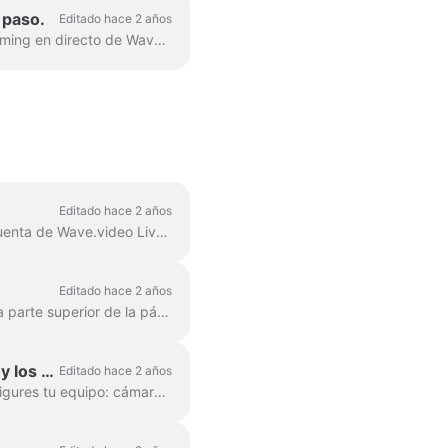
 paso.
Editado hace 2 años
StreamDeck es una potente herramienta que se puede utilizar junto con el estudio de streaming en directo de Wave.video para agilizar tu flujo de trabajo de streaming en directo. El...
Editado hace 2 años
¡Bienvenido a Wave.video Live Streaming! Siga esta guía paso a paso para configurar su cuenta de Wave.video Live Streaming y transmitir a múltiples plat...
Editado hace 2 años
Al entrar en la cuenta de Wave.video, ve a la sección Mis transmisiones y grabaciones. En la parte superior de la página, hay cuatro secciones: Próximamente, En progr...
Equipo de retransmisión en directo: cómo configurar la cámara, el micrófono y los auriculares para una emisión
Editado hace 2 años
Al iniciar una nueva sesión de livestreaming/grabación o unirte a una, se te pedirá que configures tu equipo: cámara, micrófono y altavoces. Si tienes...