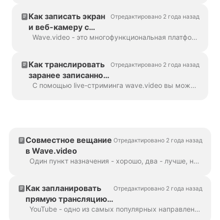
Как записать экран
Отредактировано 2 года назад
и веб-камеру с
помощью
Wave.video - это многофункциональная платформа, которая позволяет не только редактировать видео, создавать миниатюры и транслировать на несколько платформ одновременно, но и...
Wave.video
Как транслировать
Отредактировано 2 года назад
заранее записанное
видео
С помощью live-стриминга wave.video вы можете транслировать заранее записанное видео. Вам не нужно присутствовать в студии, чтобы вручную нажать кнопку Go Live. Чтобы начать...
Совместное вещание
Отредактировано 2 года назад
в Wave.video
Один пункт назначения - хорошо, два - лучше, но что, если бы вы могли охватить не только своих подписчиков, но и гостей? Добро пожаловать в Wave.video с функцией совместной трансляции! ...
Как запланировать
Отредактировано 2 года назад
прямую трансляцию
на YouTube
YouTube - одно из самых популярных направлений потокового вещания. Процесс настройки потока на YouTube с помощью Wave.video ничем не отличается от других...