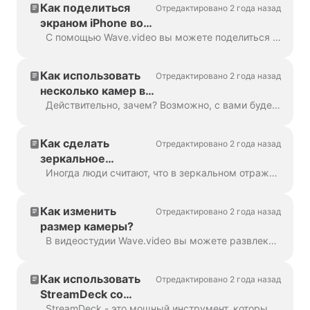
Как поделиться
Отредактировано 2 года назад
экраном iPhone во
время прямой
С помощью Wave.video вы можете поделиться экраном iPhone и транслировать его своей аудитории. Сначала вам нужно передать экран телефона на ваш Mac. Вы можете ...
трансляции
Как использовать
Отредактировано 2 года назад
несколько камер во
время прямого
Действительно, зачем? Возможно, с вами будет еще один спикер, или вы захотите сфокусировать камеру на чем-то, что вы делаете? Приготовление пищи? Или, может быть, распаковываете п...
эфира
Как сделать
Отредактировано 2 года назад
зеркальное
отражение видео
Иногда люди считают, что в зеркальном отражении они выглядят лучше. Для стримеров важно быть уверенным в себе на камеру и получать удовольствие от изображе...
Как изменить
Отредактировано 2 года назад
размер камеры?
В видеостудии Wave.video вы можете развлекаться с различными макетами. Вы можете придать камере форму квадрата, ромба, круга и т. д. Кроме того, вы можете ...
Как использовать
Отредактировано 2 года назад
StreamDeck со
студией прямых
StreamDeck - это мощный инструмент, который можно использовать в сочетании со студией прямого вещания Wave.video для оптимизации рабочего процесса прямого вещания. Th...