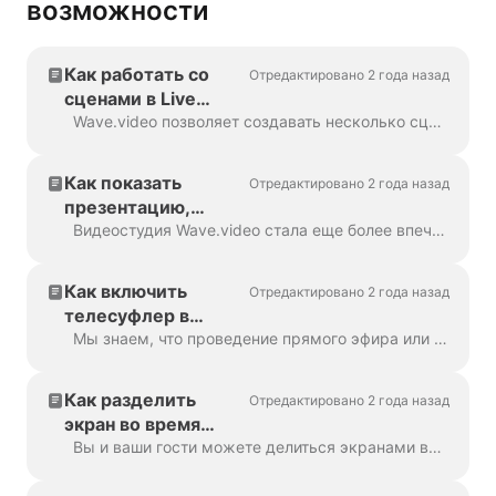
возможности
Как работать со
Отредактировано 2 года назад
сценами в Live
Studio
Wave.video позволяет создавать несколько сцен с различными макетами, визуальными эффектами, несколькими камерами и совместным использованием видео/экрана. Это повысит качество ваших трансляций...
Как показать
Отредактировано 2 года назад
презентацию,
слайды Google или
Видеостудия Wave.video стала еще более впечатляющей и удобной! Узнайте, как показывать презентации всего несколькими щелчками мыши. Вы можете провести полноценный вебинар (чтобы к...
PDF в вашей
трансляции
Как включить
Отредактировано 2 года назад
телесуфлер в
прямом эфире в
Мы знаем, что проведение прямого эфира или презентация проекта могут быть стрессом. С функцией телесуфлера в Wave.video попрощайтесь с запинками на словах, потеря...
Wave.video studio?
Как разделить
Отредактировано 2 года назад
экран во время
прямой трансляции
Вы и ваши гости можете делиться экранами во время прямой трансляции. Например, вы можете показывать слайды презентации или демонстрировать свой продукт в режиме реального времени.......