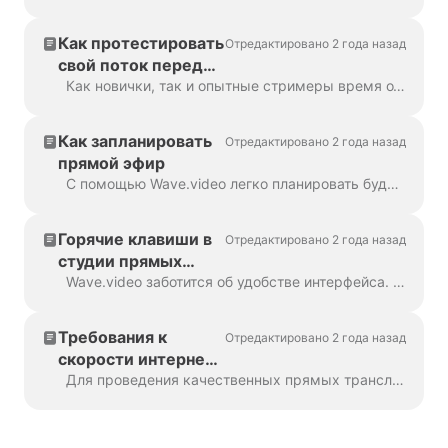
микрофон и
наушники для
Как протестировать
Отредактировано 2 года назад
трансляции
свой поток перед
выходом в прямой
Как новички, так и опытные стримеры время от времени могут испытывать неуверенность в том, что они готовы к прямому эфиру. Проверка навыков очень помогает...
эфир
Как запланировать
Отредактировано 2 года назад
прямой эфир
С помощью Wave.video легко планировать будущие мероприятия в прямом эфире и организовывать трансляции. Вот как вы можете запланировать...
Горячие клавиши в
Отредактировано 2 года назад
студии прямых
трансляций
Wave.video заботится об удобстве интерфейса. Чтобы облегчить навигацию и упростить рутинные действия, рассмотрите возможность использования горячих клавиш. Вы всегда можете...
Wave.video
Требования к
Отредактировано 2 года назад
скорости интернета
для прямой
Для проведения качественных прямых трансляций необходимо иметь хорошее интернет-соединение. Есть два важных момента, о которых стримеры должны позаботиться, чтобы...
трансляции