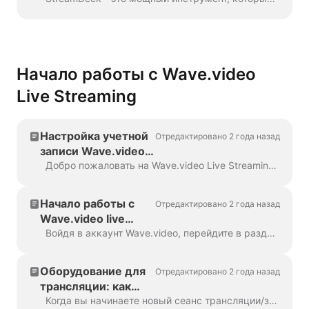
трансляций
Wave.video:
Пошаговое
руководство.
Начало работы с Wave.video
Live Streaming
Настройка учетной
Отредактировано 2 года назад
записи Wave.video
Live Streaming
Добро пожаловать на Wave.video Live Streaming! Следуйте этому пошаговому руководству, чтобы настроить свою учетную запись Wave.video Live Streaming и вести потоковую передачу на несколько платформ...
Начало работы с
Отредактировано 2 года назад
Wave.video live
studio
Войдя в аккаунт Wave.video, перейдите в раздел "Мои потоки и записи". В верхней части страницы есть четыре раздела: Upcoming, In progr...
Оборудование для
Отредактировано 2 года назад
трансляции: как
настроить камеру,
Когда вы начинаете новый сеанс трансляции/записи или присоединяетесь к нему, вам будет предложено настроить оборудование: камеру, микрофон и динамики. Если у вас есть...