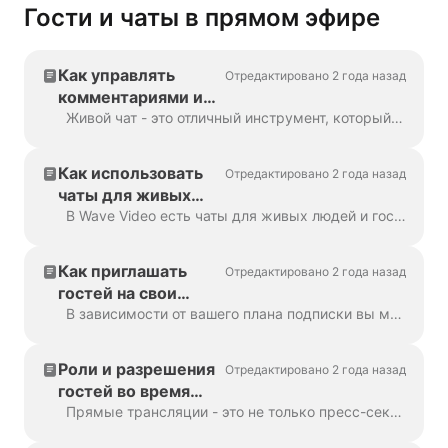
Гости и чаты в прямом эфире
Как управлять
Отредактировано 2 года назад
комментариями и
ответами
Живой чат - это отличный инструмент, который поможет вам легко взаимодействовать с аудиторией во время мультистрима. Он показывает все ответы от каждого адресата...
Как использовать
Отредактировано 2 года назад
чаты для живых
людей и гостей
В Wave Video есть чаты для живых людей и гостей, которые служат для разных целей. В чате отображаются все сообщения от зрителей с разных направлений во время...
Как приглашать
Отредактировано 2 года назад
гостей на свои
прямые трансляции
В зависимости от вашего плана подписки вы можете пригласить до 12 человек для участия в вашей трансляции. Процесс приглашения прост, как копирование/вставка ссылки. Он...
Роли и разрешения
Отредактировано 2 года назад
гостей во время
прямых трансляций
Прямые трансляции - это не только пресс-секретарь и ценный контент. Чтобы сделать увлекательное и визуально привлекательное живое видео, вам н...