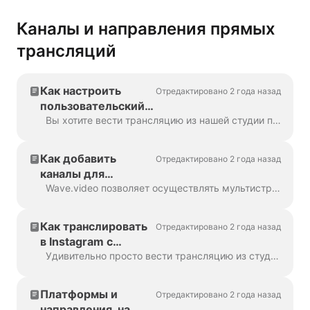
Каналы и направления прямых
трансляций
Как настроить
Отредактировано 2 года назад
пользовательский
пункт назначения
Вы хотите вести трансляцию из нашей студии прямых трансляций на еще не поддерживаемую платформу? Не беспокойтесь, мы можем сделать это с помощью специального протокола RTMP. RTMP позволяет...
RTMP
Как добавить
Отредактировано 2 года назад
каналы для
мультистриминга
Wave.video позволяет осуществлять мультистриминг на страницу/группу/профиль Facebook, аккаунт YouTube и RTMP-канал одновременно! Вы можете добавить несколько направлений ...
Как транслировать
Отредактировано 2 года назад
в Instagram с
помощью
Удивительно просто вести трансляцию из студии Live-streaming Wave.video на свой аккаунт в Instagram. Все функции студии будут доступны для вас во время...
Wave.video
Платформы и
Отредактировано 2 года назад
направления, на