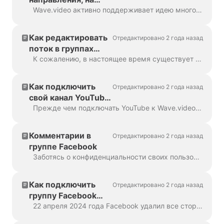
которые вы можете
Wave.video активно поддерживает идею многопотокового вещания, поэтому мы предлагаем различные варианты направлений трансляции. На сегодняшний день мы предлагаем ...
транслировать с
помощью
Как редактировать
Отредактировано 2 года назад
Wave.video?
поток в группах
Facebook
К сожалению, в настоящее время существует проблема с Facebook, которая не позволяет нам поддерживать редактирование потоков в группах Facebook. Чтобы внести какие-либо изменения ...
Как подключить
Отредактировано 2 года назад
свой канал YouTube
для прямых
Прежде чем подключать YouTube к Wave.video, сначала проверьте, все ли в вашей учетной записи YouTube настроено и готово к прямой трансляции. Проверьте свою учетную запись YouTube. F...
трансляций
Комментарии в
Отредактировано 2 года назад
группе Facebook
Заботясь о конфиденциальности своих пользователей, Facebook ограничивает Wave.video доступ и показ имен и фотографий профиля тех, кто оставляет комме...
Как подключить
Отредактировано 2 года назад
группу Facebook
для прямой
22 апреля 2024 года Facebook удалил все сторонние приложения в группах. К сожалению, это означает, что вы не сможете добавить свою группу Facebook в качестве дести...
трансляции