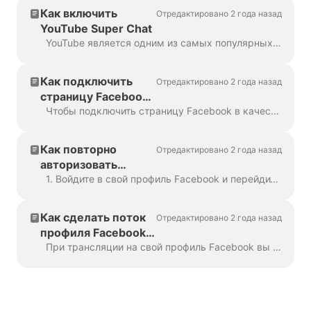
Как включить
Отредактировано 2 года назад
YouTube Super Chat
YouTube является одним из самых популярных направлений для потоков; следовательно, он предлагает много возможностей для создателей контента и живых стримеров, чтобы ...
Как подключить
Отредактировано 2 года назад
страницу Facebook
для прямых
Чтобы подключить страницу Facebook в качестве места проведения прямых трансляций, вы должны быть администратором или редактором этой страницы. Чтобы убедиться, что у вас есть необходимые ри...
трансляций
Как повторно
Отредактировано 2 года назад
авторизовать
учетную запись
1. Войдите в свой профиль Facebook и перейдите на страницу Бизнес-интеграции. Найдите приложение Wave.video, установите флажок справа и нажмите на...
Facebook
Как сделать поток
Отредактировано 2 года назад
профиля Facebook
публичным
При трансляции на свой профиль Facebook вы можете заметить, что комментарии зрителей не отображаются в чате Wave.video. Это происходит потому, что Face...