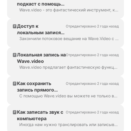
подкаст с помощью
Wave.video
Wave.video - это фантастический инструмент, который помогает не только в редактировании видео, но и в стриминге и создании подкастов. Когда вы создаете аудио или видео ко...
Доступ к
Отредактировано 2 года назад
локальным записям
и их использование
Закончили потоковое вещание на Wave.Video с включенной локальной записью? Отлично! Теперь у вас есть два простых способа использовать записанный контент: 1. Скачать и использовать...
Локальная запись на
Отредактировано 2 года назад
Wave.video
Wave.video предлагает фантастическую функцию: Локальная запись. Она позволяет участникам прямого эфира записывать свои собственные аудио- и видеопотоки прямо на ...
Как сохранить
Отредактировано 2 года назад
запись прямого
эфира
С помощью Wave.video вы можете не только вести идеальные прямые трансляции, но и сохранять, редактировать или загружать их на свой компьютер, когда захотите. Итак, давайте посмотрим, как...
Как записать звук с
Отредактировано 2 года назад
компьютера
Иногда нам нужно транслировать или записывать системный звук. Ни Windows, ни macOS не предоставляют такой возможности из коробки, однако есть способ...