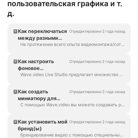
пользовательская графика и т.
д.
Как переключаться
Отредактировано 2 года назад
между разными
брендами
На протяжении всего опыта видеомонтажа/сотрудничества наши пользователи часто используют функцию брендирования. Брендинг включает в себя уникальные шрифты, пользовательские поля, ...
Как настроить
Отредактировано 2 года назад
фоновое
изображение для
Wave.video Live Studio предлагает множество функций для визуальной настройки. Например, вы можете установить фоновое изображение, чтобы сделать ваш поток более привлекательным...
прямого эфира
Как создать
Отредактировано 2 года назад
миниатюру для
своего прямого
С помощью Wave.video вы можете создавать различные активы для эффективного планирования, продвижения, размещения и повторного использования видео в прямом эфире. Эскиз видео - это важный п...
эфира
Как установить мой
Отредактировано 2 года назад
бренд(ы)
Брендирование видео с помощью специальных стилей текста и настраиваемых компонентов - одна из самых популярных функций инструмента для редактирования видео Wave.video. Если вы хотите...