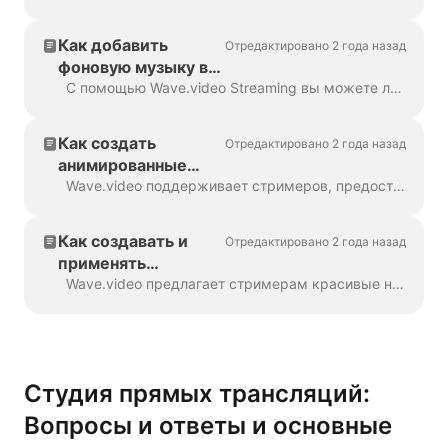
Как добавить
Отредактировано 2 года назад
фоновую музыку в
свой поток
С помощью Wave.video Streaming вы можете легко добавить фоновую музыку в свой прямой эфир, от расслабляющего джаза до энергичной электронной музыки. Внутри потокового...
Как создать
Отредактировано 2 года назад
анимированные
таймеры обратного
Wave.video поддерживает стримеров, предоставляя им все необходимое для проведения запоминающихся брендированных шоу в прямом эфире. С помощью редактора Wave.video вы ...
отсчета для прямых
трансляций
Как создавать и
Отредактировано 2 года назад
применять
пользовательскую
Wave.video предлагает стримерам красивые наборы предварительно разработанных шаблонов для улучшения визуального аспекта их прямых трансляций. Каждый стиль включает в себя эссен...
графику для ваших
прямых трансляций
Студия прямых трансляций:
Вопросы и ответы и основные