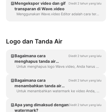
Mengekspor video dan gif
Diedit 2 tahun yang lalu
transparan di Wave.video
Menggunakan Wave.video Editor adalah cara termudah untuk membuat atau menyesuaikan elemen bermerek atau transparan untuk video Anda, hamparan khusus, sepertiga rendah atau video ...
Logo dan Tanda Air
Bagaimana cara
Diedit 2 tahun yang lalu
menghapus tanda air
Wave.video?
Untuk menghapus logo Wave.video, Anda harus memiliki salah satu paket kami. Semua paket dapat Anda periksa di sini . Di 'Proyek saya', klik pada tiga titik untuk membuka Play...
Bagaimana cara
Diedit 2 tahun yang lalu
menambahkan tanda air
saya sendiri ke video saya?
Untuk menambahkan watermark ke video Anda, buka langkah " Watermark " dan unggah gambar yang ingin Anda tampilkan sebagai watermark. Setelah Anda...
Apa yang dimaksud dengan
Diedit 2 tahun yang lalu
watermark?