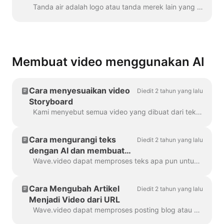
Tanda air adalah logo atau tanda merek lain yang ditampilkan di seluruh video Anda. Dengan bantuan tanda air, Anda dapat memberi merek pada video Anda...
Membuat video menggunakan AI
Cara menyesuaikan video
Diedit 2 tahun yang lalu
Storyboard
Kami menyebut semua video yang dibuat dari teks atau postingan blog sebagai "Video Storyboard", karena video tersebut memiliki skrip yang ditautkan ke adegan tertentu dalam video. ...
Cara mengurangi teks
Diedit 2 tahun yang lalu
dengan AI dan membuat
video
Wave.video dapat memproses teks apa pun untuk membuat video yang akan menjelaskan tentang apa teks itu. Anda dapat mengatur durasi yang diinginkan dan menyetel hasil yang dihasilkan secara otomatis...
Cara Mengubah Artikel
Diedit 2 tahun yang lalu
Menjadi Video dari URL
Wave.video dapat memproses posting blog atau artikel apa pun menjadi video pendek yang menjelaskan secara singkat tentang apa isi teks tersebut. Kami menggunakan algoritme AI untuk mengekstrak mo...