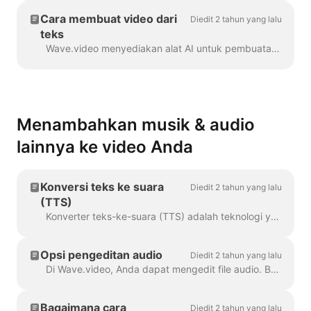
Cara membuat video dari
Diedit 2 tahun yang lalu
teks
Wave.video menyediakan alat AI untuk pembuatan video otomatis dari teks. Wave akan memilih stok video dan musik yang relevan untuk Anda. Teks akan dimasukkan ke dalam ...
Menambahkan musik & audio
lainnya ke video Anda
Konversi teks ke suara
Diedit 2 tahun yang lalu
(TTS)
Konverter teks-ke-suara (TTS) adalah teknologi yang mendekripsi teks digital dan mensintesis ucapan darinya menggunakan suara buatan. Ketika datang...
Opsi pengeditan audio
Diedit 2 tahun yang lalu
Di Wave.video, Anda dapat mengedit file audio. Berikut adalah opsi pengeditan yang tersedia: Memotong file audio Mengubah volumenya Menambahkan efek fade-in/fade-out...
Bagaimana cara
Diedit 2 tahun yang lalu