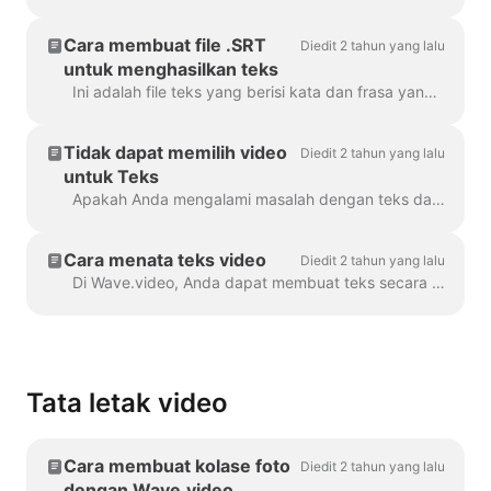
Cara membuat file .SRT
Diedit 2 tahun yang lalu
untuk menghasilkan teks
Ini adalah file teks yang berisi kata dan frasa yang diucapkan dalam video. File semacam itu dapat digunakan bersama dengan file video, atau pemutar video online untuk membuktikan ...
Tidak dapat memilih video
Diedit 2 tahun yang lalu
untuk Teks
Apakah Anda mengalami masalah dengan teks dalam proyek Anda? Mari kita selesaikan masalah itu! Pertama-tama, pastikan unggahan video Anda sudah sepenuhnya...
Cara menata teks video
Diedit 2 tahun yang lalu
Di Wave.video, Anda dapat membuat teks secara otomatis untuk video Anda atau mengunggah file .srt atau .vtt. Setelah Anda menambahkan teks ke video, Anda dapat menata...
Tata letak video
Cara membuat kolase foto
Diedit 2 tahun yang lalu
dengan Wave.video