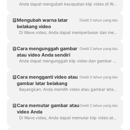
Anda dapat mengubah kecepatan klip video di Wave.video. Untuk melakukannya, buka langkah Edit dan pilih kecepatan yang Anda inginkan. Secara default, kecepatan video adalah ...
Mengubah warna latar
Diedit 2 tahun yang lalu
belakang video
Di Wave.video, Anda dapat memperbesar dan memperkecil klip video atau gambar. Setelah Anda memperkecil, pembuat video akan secara otomatis menambahkan latar belakang polos untuk mengisi ...
Cara mengunggah gambar
Diedit 2 tahun yang lalu
atau video Anda sendiri
Anda dapat mengunggah klip video dan gambar Anda sendiri ke Wave.video dan membuat video dengannya. Anda dapat mencampur dan mencocokkan file media Anda sendiri dengan file yang ...
Cara mengganti video atau
Diedit 2 tahun yang lalu
gambar latar belakang
Bayangkan: Anda memilih video atau gambar latar belakang yang sempurna di Wave.video, menambahkan teks dan logo Anda ke dalamnya... lalu menyadari bahwa Anda ingin mengubah media...
Cara memutar gambar atau
Diedit 2 tahun yang lalu
video Anda
Di Wave.video, Anda dapat memutar klip video atau gambar Anda. Untuk memutar klip video/gambar, silakan menuju ke langkah "Edit" dan pilih ...