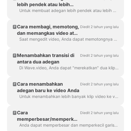
lebih pendek atau lebih
panjang
Untuk membuat adegan lebih pendek atau lebih panjang, cukup seret bingkai di sepanjang garis waktu, seperti ini: Jika adegan Anda berupa video, perhatikan di sebelah kanan, Anda akan...
Cara membagi, memotong,
Diedit 2 tahun yang lalu
dan memangkas video atau
adegan video
Saat mengedit video, Anda dapat memotongnya menjadi beberapa bagian yang Anda inginkan, dengan klik sederhana pada timeline dan menekan ikon gunting. Anda dapat menyisipkan...
Menambahkan transisi di
Diedit 2 tahun yang lalu
antara dua adegan
Di Wave.video, Anda dapat "merekatkan" dua klip video menjadi satu dengan menambahkan transisi di antara dua adegan. Transisi adalah teknik pengeditan video yang memungkinkan...
Cara menambahkan
Diedit 2 tahun yang lalu
adegan baru ke video Anda
Untuk menambahkan lebih banyak klip video ke video Anda, cukup klik ikon Plus di timeline. Ini akan menampilkan semua opsi. Untuk menghapus klip video yang...
Cara
Diedit 2 tahun yang lalu
memperbesar/memperkecil
garis waktu di Wave.video
Anda dapat memperbesar dan memperkecil garis waktu di Wave.video untuk membuat proses pengeditan lebih nyaman dan tepat. Fitur ini dapat ditemukan di bawah tombol ...