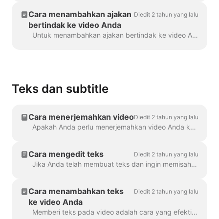
Cara menambahkan ajakan
Diedit 2 tahun yang lalu
bertindak ke video Anda
Untuk menambahkan ajakan bertindak ke video Anda di Wave.video, klik tanda "Tambahkan ajakan bertindak" di timeline. Ini akan tersedia di bagian ...
Teks dan subtitle
Cara menerjemahkan video
Diedit 2 tahun yang lalu
Apakah Anda perlu menerjemahkan video Anda ke berbagai bahasa? Kami bisa melakukannya! Catatan: kami menggunakan teks otomatis di sini. Batasan bulanan Anda...
Cara mengedit teks
Diedit 2 tahun yang lalu
Jika Anda telah membuat teks dan ingin memisahkan atau menggabungkannya, gunakan fitur Pisahkan teks atau tombol Enter dan Backspace. Dengan memanfaatkan opsi ini, Anda dapat...
Cara menambahkan teks
Diedit 2 tahun yang lalu
ke video Anda
Memberi teks pada video adalah cara yang efektif untuk menjangkau lebih banyak pemirsa dan meningkatkan keterlibatan untuk konten Anda. Dengan Wave.video, Anda dapat dengan mudah menambahkan teks video otomatis ...