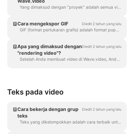
Wave.video
Yang dimaksud dengan "proyek" adalah semua video yang dibuat di Wave.video. Berikut ini cara membuat proyek baru. Anda dapat memilih dan menyesuaikan templat video di halaman...
Cara mengekspor GIF
Diedit 2 tahun yang lalu
GIF (format pertukaran grafis) adalah format populer yang digunakan sejak akhir 1980-an untuk berbagi gambar dan animasi pendek. GIF hanya dapat menyimpan 256 warna, yang mana ...
Apa yang dimaksud dengan
Diedit 2 tahun yang lalu
"rendering video"?
Setelah Anda membuat video di Wave.video, Anda harus merendernya agar dapat membagikannya di media sosial atau mengunduhnya langsung ke komputer Anda.
Teks pada video
Cara bekerja dengan grup
Diedit 2 tahun yang lalu
teks
Teks yang dikelompokkan adalah cara terbaik untuk melakukannya. Dalam 99% dari semua kasus, Anda dapat melakukan semua yang Anda butuhkan dengannya. Namun, terkadang Anda mungkin ingin membuat satu atau dua...