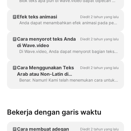
teks ke video Anda?
Blok teks apa pun di wave.video dapat dipecah menjadi beberapa baris dengan ukuran, warna, dan dekorasi yang berbeda. Untuk menambahkan baris, pilih teks Anda. Jika Anda ...
Efek teks animasi
Diedit 2 tahun yang lalu
Anda dapat menambahkan efek animasi pada pesan teks di video Anda untuk membuatnya lebih menarik dan memikat. Setelah Anda menambahkan teks ke video Anda, ...
Cara menyorot teks Anda
Diedit 2 tahun yang lalu
di Wave.video
Di Wave.video, Anda dapat menyorot bagian teks Anda untuk membuatnya menonjol dari pesan lainnya. Untuk menyorot bagian teks, pilih...
Cara Menggunakan Teks
Diedit 2 tahun yang lalu
Arab atau Non-Latin di
Wave.video
Benar. Namun! Kami telah menemukan cara untuk mengatasi hal ini, terima kasih kepada pengguna yang kreatif dan tim dukungan kami. Yang perlu Anda lakukan adalah membuat file vektor/ima...
Bekerja dengan garis waktu
Cara membuat adegan
Diedit 2 tahun yang lalu