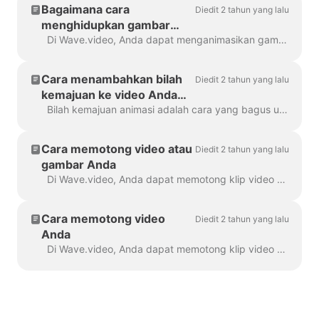
Bagaimana cara
Diedit 2 tahun yang lalu
menghidupkan gambar
saya
Di Wave.video, Anda dapat menganimasikan gambar yang Anda gunakan sebagai latar belakang. Ini akan memberikan tampilan yang lebih segar dan menarik pada video Anda. Untuk menganimasikan latar belakang...
Cara menambahkan bilah
Diedit 2 tahun yang lalu
kemajuan ke video Anda
dengan Wave.video
Bilah kemajuan animasi adalah cara yang bagus untuk menarik perhatian pemirsa dan meningkatkan waktu menonton video Anda. Pelajari cara menambahkan bilah kemajuan dinamis untuk Anda...
Cara memotong video atau
Diedit 2 tahun yang lalu
gambar Anda
Di Wave.video, Anda dapat memotong klip video atau gambar Anda. Fitur ini berfungsi untuk klip video/gambar yang Anda unggah ke pembuat video dan yang Anda pilih...
Cara memotong video
Diedit 2 tahun yang lalu
Anda
Di Wave.video, Anda dapat memotong klip video Anda. Fitur ini berfungsi untuk klip video Anda sendiri yang Anda unggah ke pembuat video dan yang Anda pilih...