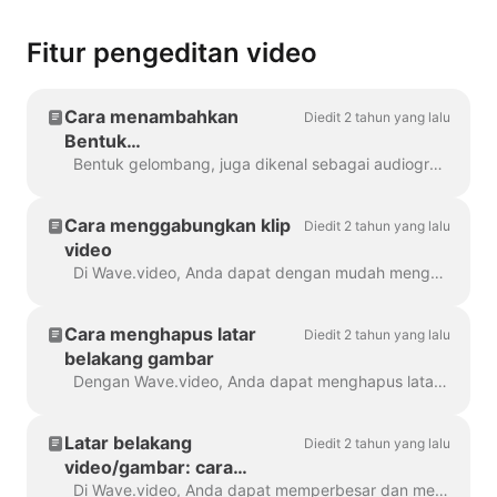
Fitur pengeditan video
Cara menambahkan
Diedit 2 tahun yang lalu
Bentuk
Gelombang/Audiogram ke
Bentuk gelombang, juga dikenal sebagai audiogram atau gelombang suara visual, adalah animasi yang memvisualisasikan suara video Anda. Buat bentuk gelombang untuk podcast Anda...
video Anda dengan
Wave.video
Cara menggabungkan klip
Diedit 2 tahun yang lalu
video
Di Wave.video, Anda dapat dengan mudah menggabungkan dua atau lebih klip video atau gambar untuk membuat video yang lebih panjang. Untuk melakukannya, buka https://wave.video/id/ dan klik...
Cara menghapus latar
Diedit 2 tahun yang lalu
belakang gambar
Dengan Wave.video, Anda dapat menghapus latar belakang dari gambar yang Anda unggah ke perpustakaan media. Ini sangat berguna ketika Anda ingin membuat video thumbnail...
Latar belakang
Diedit 2 tahun yang lalu
video/gambar: cara
memperbesar dan
Di Wave.video, Anda dapat memperbesar dan memperkecil video atau gambar. Untuk memperbesar/memperkecil, buka langkah Edit dan beralih ke tab "Video/Gambar" (latar...