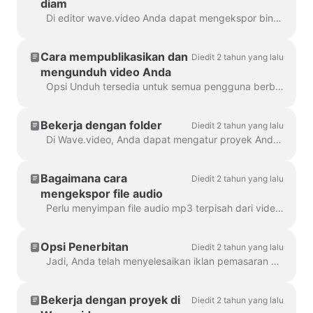
diam
Di editor wave.video Anda dapat mengekspor bingkai apa pun ke format JPG, PNG, atau GIF. Hanya PNG dan GIF yang mendukung transparansi. Bagaimana cara memulainya? Pertama, temukan bingkai ...
Cara mempublikasikan dan
Diedit 2 tahun yang lalu
mengunduh video Anda
Opsi Unduh tersedia untuk semua pengguna berbayar wave.video. Untuk mengunduh video Anda, Anda perlu mengikuti 2 langkah mudah : Opsi A: Langkah ...
Bekerja dengan folder
Diedit 2 tahun yang lalu
Di Wave.video, Anda dapat mengatur proyek Anda ke dalam folder. Dengan cara ini, akan lebih mudah untuk mencari proyek Anda. Untuk membuat folder baru, Anda perlu ...
Bagaimana cara
Diedit 2 tahun yang lalu
mengekspor file audio
Perlu menyimpan file audio mp3 terpisah dari video Anda untuk podcast Anda, atau Anda hanya ingin menggunakannya sebagai pengisi suara? Sangat mudah dengan wave.video! Pertama,...
Opsi Penerbitan
Diedit 2 tahun yang lalu
Jadi, Anda telah menyelesaikan iklan pemasaran digital Anda, dan Anda siap untuk membagikannya kepada dunia. Sekarang apa? Saatnya mempublikasikan! Di Wave.video ed...
Bekerja dengan proyek di
Diedit 2 tahun yang lalu