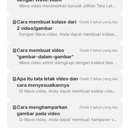
Wave.video menawarkan banyak pilihan Tata Letak - kumpulan bingkai, topeng, dan kisi - yang memungkinkan Anda untuk menggabungkan beberapa visual dalam satu pemandangan...
Cara membuat kolase dari
Diedit 2 tahun yang lalu
2 video/gambar
Dengan Wave.video, Anda dapat membuat kolase yang indah dari video dan gambar menggunakan Tata Letak. Tata letak terdiri dari kumpulan berbagai kisi dan topeng yang...
Cara membuat video
Diedit 2 tahun yang lalu
"gambar-dalam-gambar"
Wave.video editor dilengkapi dengan koleksi tata letak yang memungkinkan Anda menggabungkan beberapa klip video atau gambar. Jika Anda ingin membuat video "gambar-dalam-gambar"...
Apa itu tata letak video dan
Diedit 2 tahun yang lalu
cara menyesuaikannya
Di Wave.video, Anda dapat membuat kolase video Anda sendiri menggunakan fitur praktis - tata letak video. Tata letak video adalah cara untuk menampilkan elemen visual Anda ...
Cara menghamparkan
Diedit 2 tahun yang lalu
gambar pada video
Di Wave.video, Anda dapat membuat hamparan video. Berikut cara melakukannya. Overlay video adalah gambar atau video yang dapat Anda tambahkan ke video Anda (atau lebih baik lagi...