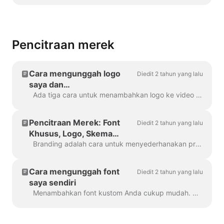
Pencitraan merek
Cara mengunggah logo
Diedit 2 tahun yang lalu
saya dan
menambahkannya ke video
Ada tiga cara untuk menambahkan logo ke video Anda! Mari kita tinjau setiap metode dan pertimbangkan pro dan kontranya! Jika Anda berencana untuk menggunakan logo ini benar-benar ...
Pencitraan Merek: Font
Diedit 2 tahun yang lalu
Khusus, Logo, Skema
Warna
Branding adalah cara untuk menyederhanakan proses pembuatan video bermerek, dan dengan efisiensi juga. Ini memberi Anda kemampuan untuk mengisi beberapa "merek"...
Cara mengunggah font
Diedit 2 tahun yang lalu
saya sendiri
Menambahkan font kustom Anda cukup mudah. Cara pertama untuk melakukannya adalah dengan Brand Manager . Di proyek apa pun, klik "Kelola Merek", ada di bagian atas ...