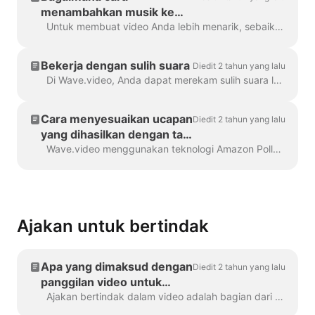
menambahkan musik ke
video saya?
Untuk membuat video Anda lebih menarik, sebaiknya tambahkan trek audio ke dalamnya. Untuk menambahkan musik atau audio apa pun, klik trek audio di timeline...
Bekerja dengan sulih suara
Diedit 2 tahun yang lalu
Di Wave.video, Anda dapat merekam sulih suara langsung di editor, saat membuat video. Klik pada trek audio dan pilih Rekam Suara: Sulih Suara 7...
Cara menyesuaikan ucapan
Diedit 2 tahun yang lalu
yang dihasilkan dengan tag
SSML
Wave.video menggunakan teknologi Amazon Polly untuk menghasilkan trek audio dari teks. Terkadang, hasil default tidak sempurna, dan Anda mungkin ingin menyetel...
Ajakan untuk bertindak
Apa yang dimaksud dengan
Diedit 2 tahun yang lalu
panggilan video untuk
bertindak?
Ajakan bertindak dalam video adalah bagian dari konten yang mendorong pemirsa untuk melakukan tindakan tertentu setelah mereka menonton video Anda. Mungkin saja (tetapi ...