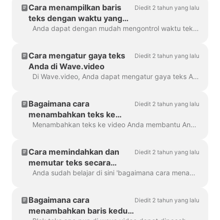
Cara menampilkan baris
Diedit 2 tahun yang lalu
teks dengan waktu yang
berbeda
Anda dapat dengan mudah mengontrol waktu teks akan ditampilkan di layar dengan fitur penundaan teks. Untuk menggunakannya, pastikan teks memiliki beberapa baris dalam satu si...
Cara mengatur gaya teks
Diedit 2 tahun yang lalu
Anda di Wave.video
Di Wave.video, Anda dapat mengatur gaya teks Anda pada video seperti yang Anda inginkan. Berikut adalah opsi pengeditan yang Anda miliki: Mengubah jenis huruf Mengubah tata letak teks...
Bagaimana cara
Diedit 2 tahun yang lalu
menambahkan teks ke
video saya?
Menambahkan teks ke video Anda membantu Anda menyampaikan pesan Anda, bahkan ketika penonton menonton video dengan suara dimatikan. Di Wave.video, Anda dapat melakukan hal tersebut...
Cara memindahkan dan
Diedit 2 tahun yang lalu
memutar teks secara
bebas di sekitar video
Anda sudah belajar di sini 'bagaimana cara menambahkan teks ke video saya'. Di sini, kita akan berbicara tentang memindahkan dua atau lebih blok teks di sekitar video di Wave.video ...
Bagaimana cara
Diedit 2 tahun yang lalu
menambahkan baris kedua