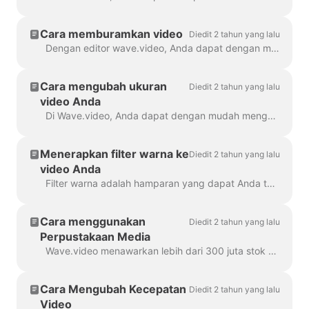
memperkecil
Cara memburamkan video
Diedit 2 tahun yang lalu
Dengan editor wave.video, Anda dapat dengan mudah memburamkan atau membuat piksel objek atau teks apa pun dalam video. Pertama, buka editor dan pilih "Overlay & Stiker", lalu ...
Cara mengubah ukuran
Diedit 2 tahun yang lalu
video Anda
Di Wave.video, Anda dapat dengan mudah mengubah ukuran video Anda ke rasio aspek yang berbeda. Di Editor pada langkah 'Ubah Ukuran Video', Anda dapat memilih format baru untuk ...
Menerapkan filter warna ke
Diedit 2 tahun yang lalu
video Anda
Filter warna adalah hamparan yang dapat Anda tambahkan ke video Anda. Filter ini sangat membantu ketika Anda ingin memberikan tampilan merek yang konsisten pada video Anda dan membuat...
Cara menggunakan
Diedit 2 tahun yang lalu
Perpustakaan Media
Wave.video menawarkan lebih dari 300 juta stok klip video dan gambar, tetapi ada juga sejumlah fitur yang telah digunakan oleh pengguna dan staf kami untuk...
Cara Mengubah Kecepatan
Diedit 2 tahun yang lalu
Video