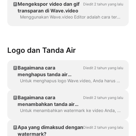
Mengekspor video dan gif
Diedit 2 tahun yang lalu
transparan di Wave.video
Menggunakan Wave.video Editor adalah cara termudah untuk membuat atau menyesuaikan elemen bermerek atau transparan untuk video Anda, hamparan khusus, sepertiga rendah atau video ...
Logo dan Tanda Air
Bagaimana cara
Diedit 2 tahun yang lalu
menghapus tanda air
Wave.video?
Untuk menghapus logo Wave.video, Anda harus memiliki salah satu paket kami. Semua paket dapat Anda periksa di sini . Di 'Proyek saya', klik pada tiga titik untuk membuka Play...
Bagaimana cara
Diedit 2 tahun yang lalu
menambahkan tanda air
saya sendiri ke video saya?
Untuk menambahkan watermark ke video Anda, buka langkah " Watermark " dan unggah gambar yang ingin Anda tampilkan sebagai watermark. Setelah Anda...
Apa yang dimaksud dengan
Diedit 2 tahun yang lalu
watermark?