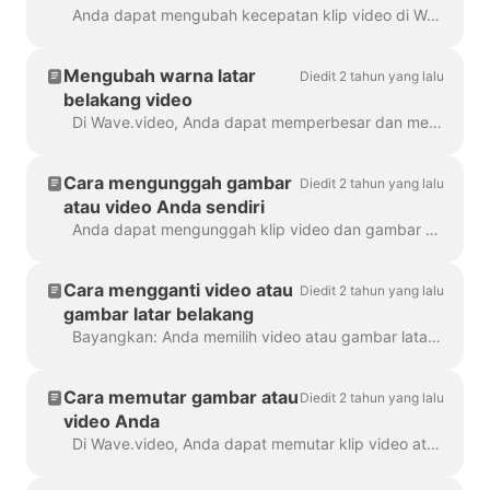
Anda dapat mengubah kecepatan klip video di Wave.video. Untuk melakukannya, buka langkah Edit dan pilih kecepatan yang Anda inginkan. Secara default, kecepatan video adalah ...
Mengubah warna latar
Diedit 2 tahun yang lalu
belakang video
Di Wave.video, Anda dapat memperbesar dan memperkecil klip video atau gambar. Setelah Anda memperkecil, pembuat video akan secara otomatis menambahkan latar belakang polos untuk mengisi ...
Cara mengunggah gambar
Diedit 2 tahun yang lalu
atau video Anda sendiri
Anda dapat mengunggah klip video dan gambar Anda sendiri ke Wave.video dan membuat video dengannya. Anda dapat mencampur dan mencocokkan file media Anda sendiri dengan file yang ...
Cara mengganti video atau
Diedit 2 tahun yang lalu
gambar latar belakang
Bayangkan: Anda memilih video atau gambar latar belakang yang sempurna di Wave.video, menambahkan teks dan logo Anda ke dalamnya... lalu menyadari bahwa Anda ingin mengubah media...
Cara memutar gambar atau
Diedit 2 tahun yang lalu
video Anda
Di Wave.video, Anda dapat memutar klip video atau gambar Anda. Untuk memutar klip video/gambar, silakan menuju ke langkah "Edit" dan pilih ...