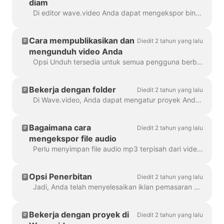
diam
Di editor wave.video Anda dapat mengekspor bingkai apa pun ke format JPG, PNG, atau GIF. Hanya PNG dan GIF yang mendukung transparansi. Bagaimana cara memulainya? Pertama, temukan bingkai ...
Cara mempublikasikan dan
Diedit 2 tahun yang lalu
mengunduh video Anda
Opsi Unduh tersedia untuk semua pengguna berbayar wave.video. Untuk mengunduh video Anda, Anda perlu mengikuti 2 langkah mudah : Opsi A: Langkah ...
Bekerja dengan folder
Diedit 2 tahun yang lalu
Di Wave.video, Anda dapat mengatur proyek Anda ke dalam folder. Dengan cara ini, akan lebih mudah untuk mencari proyek Anda. Untuk membuat folder baru, Anda perlu ...
Bagaimana cara
Diedit 2 tahun yang lalu
mengekspor file audio
Perlu menyimpan file audio mp3 terpisah dari video Anda untuk podcast Anda, atau Anda hanya ingin menggunakannya sebagai pengisi suara? Sangat mudah dengan wave.video! Pertama,...
Opsi Penerbitan
Diedit 2 tahun yang lalu
Jadi, Anda telah menyelesaikan iklan pemasaran digital Anda, dan Anda siap untuk membagikannya kepada dunia. Sekarang apa? Saatnya mempublikasikan! Di Wave.video ed...
Bekerja dengan proyek di
Diedit 2 tahun yang lalu