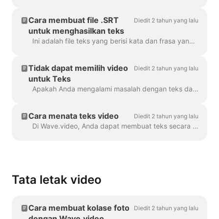
Cara membuat file .SRT
Diedit 2 tahun yang lalu
untuk menghasilkan teks
Ini adalah file teks yang berisi kata dan frasa yang diucapkan dalam video. File semacam itu dapat digunakan bersama dengan file video, atau pemutar video online untuk membuktikan ...
Tidak dapat memilih video
Diedit 2 tahun yang lalu
untuk Teks
Apakah Anda mengalami masalah dengan teks dalam proyek Anda? Mari kita selesaikan masalah itu! Pertama-tama, pastikan unggahan video Anda sudah sepenuhnya...
Cara menata teks video
Diedit 2 tahun yang lalu
Di Wave.video, Anda dapat membuat teks secara otomatis untuk video Anda atau mengunggah file .srt atau .vtt. Setelah Anda menambahkan teks ke video, Anda dapat menata...
Tata letak video
Cara membuat kolase foto
Diedit 2 tahun yang lalu
dengan Wave.video