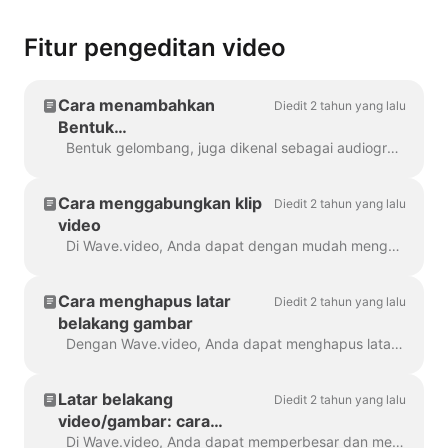
Fitur pengeditan video
Cara menambahkan
Diedit 2 tahun yang lalu
Bentuk
Gelombang/Audiogram ke
Bentuk gelombang, juga dikenal sebagai audiogram atau gelombang suara visual, adalah animasi yang memvisualisasikan suara video Anda. Buat bentuk gelombang untuk podcast Anda...
video Anda dengan
Wave.video
Cara menggabungkan klip
Diedit 2 tahun yang lalu
video
Di Wave.video, Anda dapat dengan mudah menggabungkan dua atau lebih klip video atau gambar untuk membuat video yang lebih panjang. Untuk melakukannya, buka https://wave.video/id/ dan klik...
Cara menghapus latar
Diedit 2 tahun yang lalu
belakang gambar
Dengan Wave.video, Anda dapat menghapus latar belakang dari gambar yang Anda unggah ke perpustakaan media. Ini sangat berguna ketika Anda ingin membuat video thumbnail...
Latar belakang
Diedit 2 tahun yang lalu
video/gambar: cara
memperbesar dan
Di Wave.video, Anda dapat memperbesar dan memperkecil video atau gambar. Untuk memperbesar/memperkecil, buka langkah Edit dan beralih ke tab "Video/Gambar" (latar...