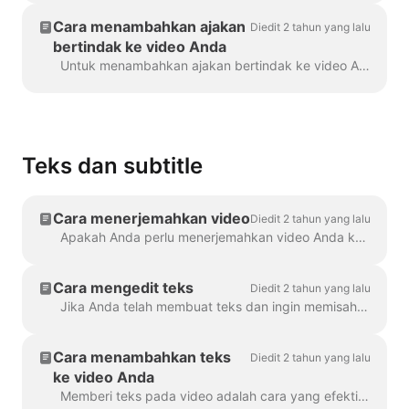
Cara menambahkan ajakan
Diedit 2 tahun yang lalu
bertindak ke video Anda
Untuk menambahkan ajakan bertindak ke video Anda di Wave.video, klik tanda "Tambahkan ajakan bertindak" di timeline. Ini akan tersedia di bagian ...
Teks dan subtitle
Cara menerjemahkan video
Diedit 2 tahun yang lalu
Apakah Anda perlu menerjemahkan video Anda ke berbagai bahasa? Kami bisa melakukannya! Catatan: kami menggunakan teks otomatis di sini. Batasan bulanan Anda...
Cara mengedit teks
Diedit 2 tahun yang lalu
Jika Anda telah membuat teks dan ingin memisahkan atau menggabungkannya, gunakan fitur Pisahkan teks atau tombol Enter dan Backspace. Dengan memanfaatkan opsi ini, Anda dapat...
Cara menambahkan teks
Diedit 2 tahun yang lalu
ke video Anda
Memberi teks pada video adalah cara yang efektif untuk menjangkau lebih banyak pemirsa dan meningkatkan keterlibatan untuk konten Anda. Dengan Wave.video, Anda dapat dengan mudah menambahkan teks video otomatis ...