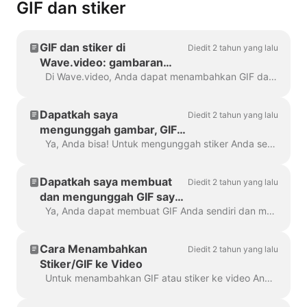
GIF dan stiker
GIF dan stiker di
Diedit 2 tahun yang lalu
Wave.video: gambaran
umum
Di Wave.video, Anda dapat menambahkan GIF dan stiker ke video Anda. Dengan cara ini, Anda dapat membuatnya lebih menarik, disesuaikan, dan menarik bagi audiens Anda. P...
Dapatkah saya
Diedit 2 tahun yang lalu
mengunggah gambar, GIF,
atau stiker saya sendiri di
Ya, Anda bisa! Untuk mengunggah stiker Anda sendiri, buka langkah "Hamparan & Stiker" di menu sebelah kiri dan klik tab "Media" -> "Unggahan" Anda dapat ...
Wave.video?
Dapatkah saya membuat
Diedit 2 tahun yang lalu
dan mengunggah GIF saya
sendiri?
Ya, Anda dapat membuat GIF Anda sendiri dan mengunggahnya ke Wave.video. Berikut adalah artikel bermanfaat tentang cara membuat GIF Anda sendiri. Setelah GIF Anda dibaca...
Cara Menambahkan
Diedit 2 tahun yang lalu
Stiker/GIF ke Video
Untuk menambahkan GIF atau stiker ke video Anda, buka langkah Hamparan & Stiker di menu sebelah kiri. Anda akan melihat semua pilihan...