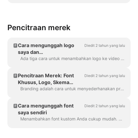
Pencitraan merek
Cara mengunggah logo
Diedit 2 tahun yang lalu
saya dan
menambahkannya ke video
Ada tiga cara untuk menambahkan logo ke video Anda! Mari kita tinjau setiap metode dan pertimbangkan pro dan kontranya! Jika Anda berencana untuk menggunakan logo ini benar-benar ...
Pencitraan Merek: Font
Diedit 2 tahun yang lalu
Khusus, Logo, Skema
Warna
Branding adalah cara untuk menyederhanakan proses pembuatan video bermerek, dan juga efisiensi. Ini memberi Anda kemampuan untuk mengisi beberapa "merek"...
Cara mengunggah font
Diedit 2 tahun yang lalu
saya sendiri
Menambahkan font kustom Anda cukup mudah. Cara pertama untuk melakukannya adalah dengan Brand Manager . Di proyek apa pun, klik "Kelola Merek", ada di bagian atas ...