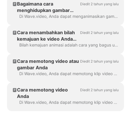
Bagaimana cara
Diedit 2 tahun yang lalu
menghidupkan gambar
saya
Di Wave.video, Anda dapat menganimasikan gambar yang Anda gunakan sebagai latar belakang. Ini akan memberikan tampilan yang lebih segar dan menarik pada video Anda. Untuk menganimasikan latar belakang...
Cara menambahkan bilah
Diedit 2 tahun yang lalu
kemajuan ke video Anda
dengan Wave.video
Bilah kemajuan animasi adalah cara yang bagus untuk menarik perhatian pemirsa dan meningkatkan waktu menonton video Anda. Pelajari cara menambahkan bilah kemajuan dinamis untuk Anda...
Cara memotong video atau
Diedit 2 tahun yang lalu
gambar Anda
Di Wave.video, Anda dapat memotong klip video atau gambar Anda. Fitur ini berfungsi untuk klip video/gambar yang Anda unggah ke pembuat video dan yang Anda pilih...
Cara memotong video
Diedit 2 tahun yang lalu
Anda
Di Wave.video, Anda dapat memotong klip video Anda. Fitur ini berfungsi untuk klip video Anda sendiri yang Anda unggah ke pembuat video dan yang Anda pilih...