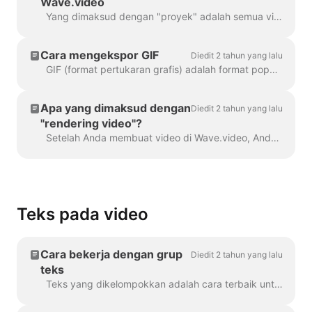
Wave.video
Yang dimaksud dengan "proyek" adalah semua video yang dibuat di Wave.video. Berikut ini cara membuat proyek baru. Anda dapat memilih dan menyesuaikan templat video di halaman...
Cara mengekspor GIF
Diedit 2 tahun yang lalu
GIF (format pertukaran grafis) adalah format populer yang digunakan sejak akhir 1980-an untuk berbagi gambar dan animasi pendek. GIF hanya dapat menyimpan 256 warna, yang mana ...
Apa yang dimaksud dengan
Diedit 2 tahun yang lalu
"rendering video"?
Setelah Anda membuat video di Wave.video, Anda harus merendernya agar dapat membagikannya di media sosial atau mengunduhnya langsung ke komputer Anda.
Teks pada video
Cara bekerja dengan grup
Diedit 2 tahun yang lalu
teks
Teks yang dikelompokkan adalah cara terbaik untuk melakukannya. Dalam 99% dari semua kasus, Anda dapat melakukan semua yang Anda butuhkan dengannya. Namun, terkadang Anda mungkin ingin membuat satu atau dua...