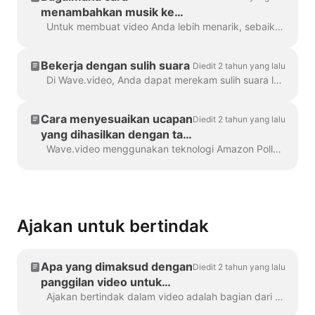
menambahkan musik ke
video saya?
Untuk membuat video Anda lebih menarik, sebaiknya tambahkan trek audio ke dalamnya. Untuk menambahkan musik atau audio apa pun, klik trek audio di timeline...
Bekerja dengan sulih suara
Diedit 2 tahun yang lalu
Di Wave.video, Anda dapat merekam sulih suara langsung di editor, saat membuat video. Klik pada trek audio dan pilih Rekam Suara: Sulih Suara 7...
Cara menyesuaikan ucapan
Diedit 2 tahun yang lalu
yang dihasilkan dengan tag
SSML
Wave.video menggunakan teknologi Amazon Polly untuk menghasilkan trek audio dari teks. Terkadang, hasil default tidak sempurna, dan Anda mungkin ingin menyetel...
Ajakan untuk bertindak
Apa yang dimaksud dengan
Diedit 2 tahun yang lalu
panggilan video untuk
bertindak?
Ajakan bertindak dalam video adalah bagian dari konten yang mendorong pemirsa untuk melakukan tindakan tertentu setelah mereka menonton video Anda. Mungkin saja (tetapi ...