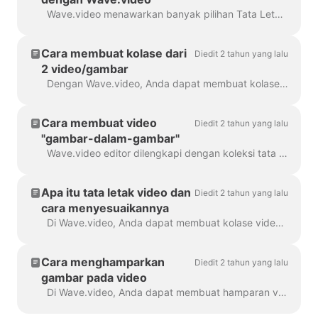
Wave.video menawarkan banyak pilihan Tata Letak - kumpulan bingkai, topeng, dan kisi - yang memungkinkan Anda untuk menggabungkan beberapa visual dalam satu pemandangan...
Cara membuat kolase dari
Diedit 2 tahun yang lalu
2 video/gambar
Dengan Wave.video, Anda dapat membuat kolase yang indah dari video dan gambar menggunakan Tata Letak. Tata letak terdiri dari kumpulan berbagai kisi dan topeng yang...
Cara membuat video
Diedit 2 tahun yang lalu
"gambar-dalam-gambar"
Wave.video editor dilengkapi dengan koleksi tata letak yang memungkinkan Anda menggabungkan beberapa klip video atau gambar. Jika Anda ingin membuat video "gambar-dalam-gambar"...
Apa itu tata letak video dan
Diedit 2 tahun yang lalu
cara menyesuaikannya
Di Wave.video, Anda dapat membuat kolase video Anda sendiri menggunakan fitur praktis - tata letak video. Tata letak video adalah cara untuk menampilkan elemen visual Anda ...
Cara menghamparkan
Diedit 2 tahun yang lalu
gambar pada video
Di Wave.video, Anda dapat membuat hamparan video. Berikut cara melakukannya. Overlay video adalah gambar atau video yang dapat Anda tambahkan ke video Anda (atau lebih baik lagi...