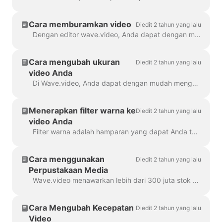
memperkecil
Cara memburamkan video
Diedit 2 tahun yang lalu
Dengan editor wave.video, Anda dapat dengan mudah memburamkan atau membuat piksel objek atau teks apa pun dalam video. Pertama, buka editor dan pilih "Overlay & Stiker", lalu ...
Cara mengubah ukuran
Diedit 2 tahun yang lalu
video Anda
Di Wave.video, Anda dapat dengan mudah mengubah ukuran video Anda ke rasio aspek yang berbeda. Di Editor pada langkah 'Ubah Ukuran Video', Anda dapat memilih format baru untuk ...
Menerapkan filter warna ke
Diedit 2 tahun yang lalu
video Anda
Filter warna adalah hamparan yang dapat Anda tambahkan ke video Anda. Filter ini sangat membantu ketika Anda ingin memberikan tampilan merek yang konsisten pada video Anda dan membuat...
Cara menggunakan
Diedit 2 tahun yang lalu
Perpustakaan Media
Wave.video menawarkan lebih dari 300 juta stok klip video dan gambar, tetapi ada juga sejumlah fitur yang telah digunakan oleh pengguna dan staf kami untuk...
Cara Mengubah Kecepatan
Diedit 2 tahun yang lalu
Video