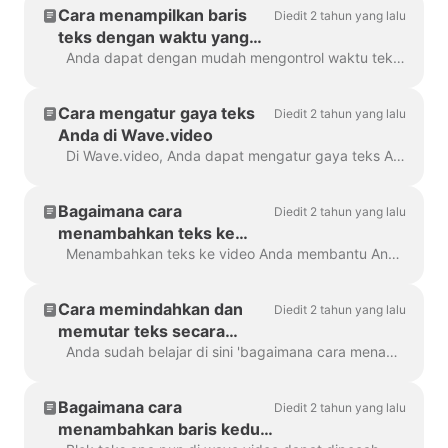
Cara menampilkan baris
Diedit 2 tahun yang lalu
teks dengan waktu yang
berbeda
Anda dapat dengan mudah mengontrol waktu teks akan ditampilkan di layar dengan fitur penundaan teks. Untuk menggunakannya, pastikan teks memiliki beberapa baris dalam satu si...
Cara mengatur gaya teks
Diedit 2 tahun yang lalu
Anda di Wave.video
Di Wave.video, Anda dapat mengatur gaya teks Anda pada video seperti yang Anda inginkan. Berikut adalah opsi pengeditan yang Anda miliki: Mengubah jenis huruf Mengubah tata letak teks...
Bagaimana cara
Diedit 2 tahun yang lalu
menambahkan teks ke
video saya?
Menambahkan teks ke video Anda membantu Anda menyampaikan pesan Anda, bahkan ketika penonton menonton video dengan suara dimatikan. Di Wave.video, Anda dapat melakukan hal tersebut...
Cara memindahkan dan
Diedit 2 tahun yang lalu
memutar teks secara
bebas di sekitar video
Anda sudah belajar di sini 'bagaimana cara menambahkan teks ke video saya'. Di sini, kita akan berbicara tentang memindahkan dua atau lebih blok teks di sekitar video di Wave.video ...
Bagaimana cara
Diedit 2 tahun yang lalu
menambahkan baris kedua