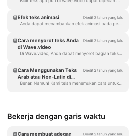
teks ke video Anda?
Blok teks apa pun di wave.video dapat dipecah menjadi beberapa baris dengan ukuran, warna, dan dekorasi yang berbeda. Untuk menambahkan baris, pilih teks Anda. Jika Anda ...
Efek teks animasi
Diedit 2 tahun yang lalu
Anda dapat menambahkan efek animasi pada pesan teks di video Anda untuk membuatnya lebih menarik dan memikat. Setelah Anda menambahkan teks ke video Anda, ...
Cara menyorot teks Anda
Diedit 2 tahun yang lalu
di Wave.video
Di Wave.video, Anda dapat menyorot bagian teks Anda untuk membuatnya menonjol dari pesan lainnya. Untuk menyorot bagian teks, pilih...
Cara Menggunakan Teks
Diedit 2 tahun yang lalu
Arab atau Non-Latin di
Wave.video
Benar. Namun! Kami telah menemukan cara untuk mengatasi hal ini, terima kasih kepada pengguna yang kreatif dan tim dukungan kami. Yang perlu Anda lakukan adalah membuat file vektor/ima...
Bekerja dengan garis waktu
Cara membuat adegan
Diedit 2 tahun yang lalu