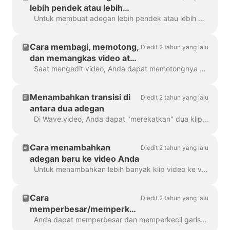
lebih pendek atau lebih
panjang
Untuk membuat adegan lebih pendek atau lebih panjang, cukup seret bingkai di sepanjang garis waktu, seperti ini: Jika adegan Anda berupa video, perhatikan di sebelah kanan, Anda akan...
Cara membagi, memotong,
Diedit 2 tahun yang lalu
dan memangkas video atau
adegan video
Saat mengedit video, Anda dapat memotongnya menjadi beberapa bagian yang Anda inginkan, dengan klik sederhana pada timeline dan menekan ikon gunting. Anda dapat menyisipkan...
Menambahkan transisi di
Diedit 2 tahun yang lalu
antara dua adegan
Di Wave.video, Anda dapat "merekatkan" dua klip video menjadi satu dengan menambahkan transisi di antara dua adegan. Transisi adalah teknik pengeditan video yang memungkinkan...
Cara menambahkan
Diedit 2 tahun yang lalu
adegan baru ke video Anda
Untuk menambahkan lebih banyak klip video ke video Anda, cukup klik ikon Plus di timeline. Ini akan menampilkan semua opsi. Untuk menghapus klip video yang...
Cara
Diedit 2 tahun yang lalu
memperbesar/memperkecil
garis waktu di Wave.video
Anda dapat memperbesar dan memperkecil garis waktu di Wave.video untuk membuat proses pengeditan lebih nyaman dan tepat. Fitur ini dapat ditemukan di bawah tombol ...