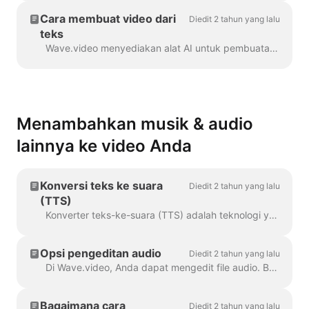
Cara membuat video dari
Diedit 2 tahun yang lalu
teks
Wave.video menyediakan alat AI untuk pembuatan video otomatis dari teks. Wave akan memilih stok video dan musik yang relevan untuk Anda. Teks akan dimasukkan ke dalam ...
Menambahkan musik & audio
lainnya ke video Anda
Konversi teks ke suara
Diedit 2 tahun yang lalu
(TTS)
Konverter teks-ke-suara (TTS) adalah teknologi yang mendekripsi teks digital dan mensintesis ucapan darinya menggunakan suara buatan. Ketika datang...
Opsi pengeditan audio
Diedit 2 tahun yang lalu
Di Wave.video, Anda dapat mengedit file audio. Berikut adalah opsi pengeditan yang tersedia: Memotong file audio Mengubah volumenya Menambahkan efek fade-in/fade-out...
Bagaimana cara
Diedit 2 tahun yang lalu