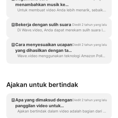
menambahkan musik ke
video saya?
Untuk membuat video Anda lebih menarik, sebaiknya tambahkan trek audio ke dalamnya. Untuk menambahkan musik atau audio apa pun, klik trek audio di timeline...
Bekerja dengan sulih suara
Diedit 2 tahun yang lalu
Di Wave.video, Anda dapat merekam sulih suara langsung di editor, saat membuat video. Klik pada trek audio dan pilih Rekam Suara: Sulih Suara 7...
Cara menyesuaikan ucapan
Diedit 2 tahun yang lalu
yang dihasilkan dengan tag
SSML
Wave.video menggunakan teknologi Amazon Polly untuk menghasilkan trek audio dari teks. Terkadang, hasil default tidak sempurna, dan Anda mungkin ingin menyetel...
Ajakan untuk bertindak
Apa yang dimaksud dengan
Diedit 2 tahun yang lalu
panggilan video untuk
bertindak?
Ajakan bertindak dalam video adalah bagian dari konten yang mendorong pemirsa untuk melakukan tindakan tertentu setelah mereka menonton video Anda. Mungkin saja (tetapi ...