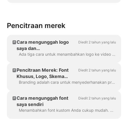
Pencitraan merek
Cara mengunggah logo
Diedit 2 tahun yang lalu
saya dan
menambahkannya ke video
Ada tiga cara untuk menambahkan logo ke video Anda! Mari kita tinjau setiap metode dan pertimbangkan pro dan kontranya! Jika Anda berencana untuk menggunakan logo ini benar-benar ...
Pencitraan Merek: Font
Diedit 2 tahun yang lalu
Khusus, Logo, Skema
Warna
Branding adalah cara untuk menyederhanakan proses pembuatan video bermerek, dan dengan efisiensi juga. Ini memberi Anda kemampuan untuk mengisi beberapa "merek"...
Cara mengunggah font
Diedit 2 tahun yang lalu
saya sendiri
Menambahkan font kustom Anda cukup mudah. Cara pertama untuk melakukannya adalah dengan Brand Manager . Di proyek apa pun, klik "Kelola Merek", ada di bagian atas ...