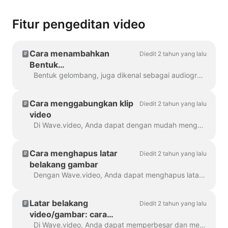
Fitur pengeditan video
Cara menambahkan
Diedit 2 tahun yang lalu
Bentuk
Gelombang/Audiogram ke
Bentuk gelombang, juga dikenal sebagai audiogram atau gelombang suara visual, adalah animasi yang memvisualisasikan suara video Anda. Buat bentuk gelombang untuk podcast Anda...
video Anda dengan
Wave.video
Cara menggabungkan klip
Diedit 2 tahun yang lalu
video
Di Wave.video, Anda dapat dengan mudah menggabungkan dua atau lebih klip video atau gambar untuk membuat video yang lebih panjang. Untuk melakukannya, buka https://wave.video/id/ dan klik...
Cara menghapus latar
Diedit 2 tahun yang lalu
belakang gambar
Dengan Wave.video, Anda dapat menghapus latar belakang dari gambar yang Anda unggah ke perpustakaan media. Ini sangat berguna ketika Anda ingin membuat video thumbnail...
Latar belakang
Diedit 2 tahun yang lalu
video/gambar: cara
memperbesar dan
Di Wave.video, Anda dapat memperbesar dan memperkecil video atau gambar. Untuk memperbesar/memperkecil, buka langkah Edit dan beralih ke tab "Video/Gambar" (latar...