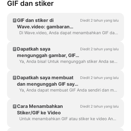
GIF dan stiker
GIF dan stiker di
Diedit 2 tahun yang lalu
Wave.video: gambaran
umum
Di Wave.video, Anda dapat menambahkan GIF dan stiker ke video Anda. Dengan cara ini, Anda dapat membuatnya lebih menarik, disesuaikan, dan menarik bagi audiens Anda. P...
Dapatkah saya
Diedit 2 tahun yang lalu
mengunggah gambar, GIF,
atau stiker saya sendiri di
Ya, Anda bisa! Untuk mengunggah stiker Anda sendiri, buka langkah "Hamparan & Stiker" di menu sebelah kiri dan klik tab "Media" -> "Unggahan" Anda dapat ...
Wave.video?
Dapatkah saya membuat
Diedit 2 tahun yang lalu
dan mengunggah GIF saya
sendiri?
Ya, Anda dapat membuat GIF Anda sendiri dan mengunggahnya ke Wave.video. Berikut adalah artikel bermanfaat tentang cara membuat GIF Anda sendiri. Setelah GIF Anda dibaca...
Cara Menambahkan
Diedit 2 tahun yang lalu
Stiker/GIF ke Video
Untuk menambahkan GIF atau stiker ke video Anda, buka langkah Hamparan & Stiker di menu sebelah kiri. Anda akan melihat semua pilihan...