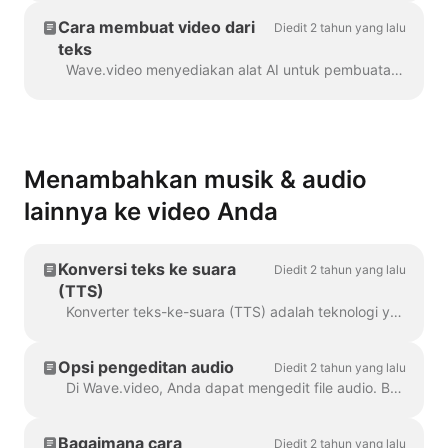
Cara membuat video dari
Diedit 2 tahun yang lalu
teks
Wave.video menyediakan alat AI untuk pembuatan video otomatis dari teks. Wave akan memilih stok video dan musik yang relevan untuk Anda. Teks akan dimasukkan ke dalam ...
Menambahkan musik & audio
lainnya ke video Anda
Konversi teks ke suara
Diedit 2 tahun yang lalu
(TTS)
Konverter teks-ke-suara (TTS) adalah teknologi yang mendekripsi teks digital dan mensintesis ucapan darinya menggunakan suara buatan. Ketika datang...
Opsi pengeditan audio
Diedit 2 tahun yang lalu
Di Wave.video, Anda dapat mengedit file audio. Berikut adalah opsi pengeditan yang tersedia: Memotong file audio Mengubah volumenya Menambahkan efek fade-in/fade-out...
Bagaimana cara
Diedit 2 tahun yang lalu