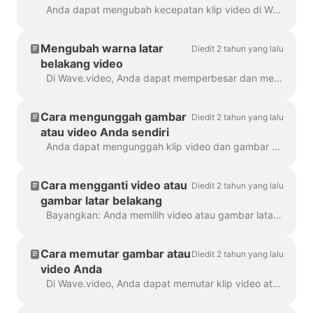
Anda dapat mengubah kecepatan klip video di Wave.video. Untuk melakukannya, buka langkah Edit dan pilih kecepatan yang Anda inginkan. Secara default, kecepatan video adalah ...
Mengubah warna latar
Diedit 2 tahun yang lalu
belakang video
Di Wave.video, Anda dapat memperbesar dan memperkecil klip video atau gambar. Setelah Anda memperkecil, pembuat video akan secara otomatis menambahkan latar belakang polos untuk mengisi ...
Cara mengunggah gambar
Diedit 2 tahun yang lalu
atau video Anda sendiri
Anda dapat mengunggah klip video dan gambar Anda sendiri ke Wave.video dan membuat video dengannya. Anda dapat mencampur dan mencocokkan file media Anda sendiri dengan file yang ...
Cara mengganti video atau
Diedit 2 tahun yang lalu
gambar latar belakang
Bayangkan: Anda memilih video atau gambar latar belakang yang sempurna di Wave.video, menambahkan teks dan logo Anda ke dalamnya... lalu menyadari bahwa Anda ingin mengubah media...
Cara memutar gambar atau
Diedit 2 tahun yang lalu
video Anda
Di Wave.video, Anda dapat memutar klip video atau gambar Anda. Untuk memutar klip video/gambar, silakan menuju ke langkah "Edit" dan pilih ...