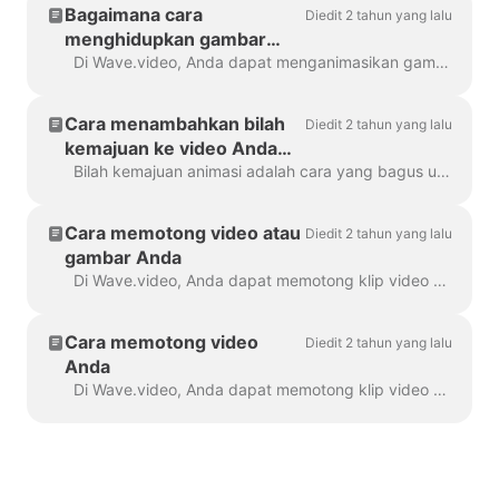
Bagaimana cara
Diedit 2 tahun yang lalu
menghidupkan gambar
saya
Di Wave.video, Anda dapat menganimasikan gambar yang Anda gunakan sebagai latar belakang. Ini akan memberikan tampilan yang lebih segar dan menarik pada video Anda. Untuk menganimasikan latar belakang...
Cara menambahkan bilah
Diedit 2 tahun yang lalu
kemajuan ke video Anda
dengan Wave.video
Bilah kemajuan animasi adalah cara yang bagus untuk menarik perhatian pemirsa dan meningkatkan waktu menonton video Anda. Pelajari cara menambahkan bilah kemajuan dinamis untuk Anda...
Cara memotong video atau
Diedit 2 tahun yang lalu
gambar Anda
Di Wave.video, Anda dapat memotong klip video atau gambar Anda. Fitur ini berfungsi untuk klip video/gambar yang Anda unggah ke pembuat video dan yang Anda pilih...
Cara memotong video
Diedit 2 tahun yang lalu
Anda
Di Wave.video, Anda dapat memotong klip video Anda. Fitur ini berfungsi untuk klip video Anda sendiri yang Anda unggah ke pembuat video dan yang Anda pilih...