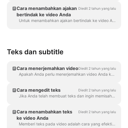
Cara menambahkan ajakan
Diedit 2 tahun yang lalu
bertindak ke video Anda
Untuk menambahkan ajakan bertindak ke video Anda di Wave.video, klik tanda "Tambahkan ajakan bertindak" di timeline. Ini akan tersedia di bagian ...
Teks dan subtitle
Cara menerjemahkan video
Diedit 2 tahun yang lalu
Apakah Anda perlu menerjemahkan video Anda ke berbagai bahasa? Kami bisa melakukannya! Catatan: kami menggunakan teks otomatis di sini. Batasan bulanan Anda...
Cara mengedit teks
Diedit 2 tahun yang lalu
Jika Anda telah membuat teks dan ingin memisahkan atau menggabungkannya, gunakan fitur Pisahkan teks atau tombol Enter dan Backspace. Dengan memanfaatkan opsi ini, Anda dapat...
Cara menambahkan teks
Diedit 2 tahun yang lalu
ke video Anda
Memberi teks pada video adalah cara yang efektif untuk menjangkau lebih banyak pemirsa dan meningkatkan keterlibatan untuk konten Anda. Dengan Wave.video, Anda dapat dengan mudah menambahkan teks video otomatis ...