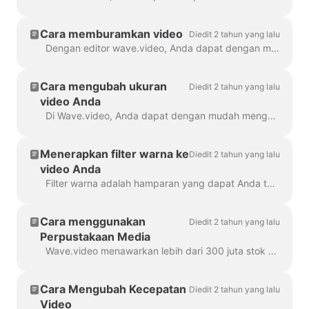
memperkecil
Cara memburamkan video
Diedit 2 tahun yang lalu
Dengan editor wave.video, Anda dapat dengan mudah memburamkan atau membuat piksel objek atau teks apa pun dalam video. Pertama, buka editor dan pilih "Overlay & Stiker", lalu ...
Cara mengubah ukuran
Diedit 2 tahun yang lalu
video Anda
Di Wave.video, Anda dapat dengan mudah mengubah ukuran video Anda ke rasio aspek yang berbeda. Di Editor pada langkah 'Ubah Ukuran Video', Anda dapat memilih format baru untuk ...
Menerapkan filter warna ke
Diedit 2 tahun yang lalu
video Anda
Filter warna adalah hamparan yang dapat Anda tambahkan ke video Anda. Filter ini sangat membantu ketika Anda ingin memberikan tampilan merek yang konsisten pada video Anda dan membuat...
Cara menggunakan
Diedit 2 tahun yang lalu
Perpustakaan Media
Wave.video menawarkan lebih dari 300 juta stok klip video dan gambar, tetapi ada juga sejumlah fitur yang telah digunakan oleh pengguna dan staf kami untuk...
Cara Mengubah Kecepatan
Diedit 2 tahun yang lalu
Video