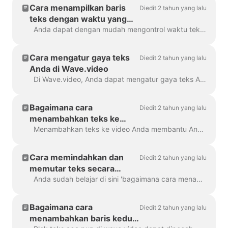
Cara menampilkan baris
Diedit 2 tahun yang lalu
teks dengan waktu yang
berbeda
Anda dapat dengan mudah mengontrol waktu teks akan ditampilkan di layar dengan fitur penundaan teks. Untuk menggunakannya, pastikan teks memiliki beberapa baris dalam satu si...
Cara mengatur gaya teks
Diedit 2 tahun yang lalu
Anda di Wave.video
Di Wave.video, Anda dapat mengatur gaya teks Anda pada video seperti yang Anda inginkan. Berikut adalah opsi pengeditan yang Anda miliki: Mengubah jenis huruf Mengubah tata letak teks...
Bagaimana cara
Diedit 2 tahun yang lalu
menambahkan teks ke
video saya?
Menambahkan teks ke video Anda membantu Anda menyampaikan pesan Anda, bahkan ketika penonton menonton video dengan suara dimatikan. Di Wave.video, Anda dapat melakukan hal tersebut...
Cara memindahkan dan
Diedit 2 tahun yang lalu
memutar teks secara
bebas di sekitar video
Anda sudah belajar di sini 'bagaimana cara menambahkan teks ke video saya'. Di sini, kita akan berbicara tentang memindahkan dua atau lebih blok teks di sekitar video di Wave.video ...
Bagaimana cara
Diedit 2 tahun yang lalu
menambahkan baris kedua