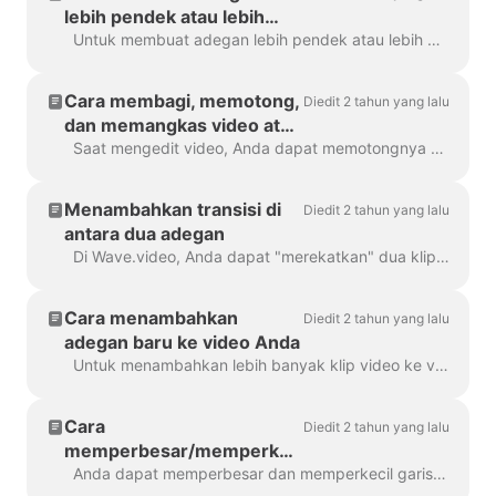
lebih pendek atau lebih
panjang
Untuk membuat adegan lebih pendek atau lebih panjang, cukup seret bingkai di sepanjang garis waktu, seperti ini: Jika adegan Anda berupa video, perhatikan di sebelah kanan, Anda akan...
Cara membagi, memotong,
Diedit 2 tahun yang lalu
dan memangkas video atau
adegan video
Saat mengedit video, Anda dapat memotongnya menjadi beberapa bagian yang Anda inginkan, dengan klik sederhana pada timeline dan menekan ikon gunting. Anda dapat menyisipkan...
Menambahkan transisi di
Diedit 2 tahun yang lalu
antara dua adegan
Di Wave.video, Anda dapat "merekatkan" dua klip video menjadi satu dengan menambahkan transisi di antara dua adegan. Transisi adalah teknik pengeditan video yang memungkinkan...
Cara menambahkan
Diedit 2 tahun yang lalu
adegan baru ke video Anda
Untuk menambahkan lebih banyak klip video ke video Anda, cukup klik ikon Plus di timeline. Ini akan menampilkan semua opsi. Untuk menghapus klip video yang...
Cara
Diedit 2 tahun yang lalu
memperbesar/memperkecil
garis waktu di Wave.video
Anda dapat memperbesar dan memperkecil garis waktu di Wave.video untuk membuat proses pengeditan lebih nyaman dan tepat. Fitur ini dapat ditemukan di bawah tombol ...