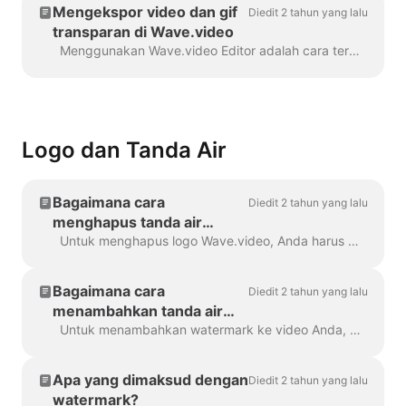
Mengekspor video dan gif
Diedit 2 tahun yang lalu
transparan di Wave.video
Menggunakan Wave.video Editor adalah cara termudah untuk membuat atau menyesuaikan elemen bermerek atau transparan untuk video Anda, hamparan khusus, sepertiga rendah atau video ...
Logo dan Tanda Air
Bagaimana cara
Diedit 2 tahun yang lalu
menghapus tanda air
Wave.video?
Untuk menghapus logo Wave.video, Anda harus memiliki salah satu paket kami. Semua paket dapat Anda periksa di sini . Di 'Proyek saya', klik pada tiga titik untuk membuka Play...
Bagaimana cara
Diedit 2 tahun yang lalu
menambahkan tanda air
saya sendiri ke video saya?
Untuk menambahkan watermark ke video Anda, buka langkah " Watermark " dan unggah gambar yang ingin Anda tampilkan sebagai watermark. Setelah Anda...
Apa yang dimaksud dengan
Diedit 2 tahun yang lalu
watermark?