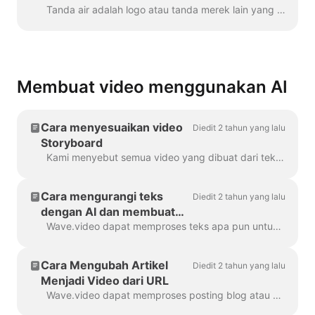
Tanda air adalah logo atau tanda merek lain yang ditampilkan di seluruh video Anda. Dengan bantuan tanda air, Anda dapat memberi merek pada video Anda...
Membuat video menggunakan AI
Cara menyesuaikan video
Diedit 2 tahun yang lalu
Storyboard
Kami menyebut semua video yang dibuat dari teks atau postingan blog sebagai "Video Storyboard", karena video tersebut memiliki skrip yang ditautkan ke adegan tertentu dalam video. ...
Cara mengurangi teks
Diedit 2 tahun yang lalu
dengan AI dan membuat
video
Wave.video dapat memproses teks apa pun untuk membuat video yang akan menjelaskan tentang apa teks itu. Anda dapat mengatur durasi yang diinginkan dan menyetel hasil yang dihasilkan secara otomatis...
Cara Mengubah Artikel
Diedit 2 tahun yang lalu
Menjadi Video dari URL
Wave.video dapat memproses posting blog atau artikel apa pun menjadi video pendek yang menjelaskan secara singkat tentang apa isi teks tersebut. Kami menggunakan algoritme AI untuk mengekstrak mo...