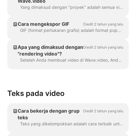
Wave.video
Yang dimaksud dengan "proyek" adalah semua video yang dibuat di Wave.video. Berikut ini cara membuat proyek baru. Anda dapat memilih dan menyesuaikan templat video di halaman...
Cara mengekspor GIF
Diedit 2 tahun yang lalu
GIF (format pertukaran grafis) adalah format populer yang digunakan sejak akhir 1980-an untuk berbagi gambar dan animasi pendek. GIF hanya dapat menyimpan 256 warna, yang mana ...
Apa yang dimaksud dengan
Diedit 2 tahun yang lalu
"rendering video"?
Setelah Anda membuat video di Wave.video, Anda harus merendernya agar dapat membagikannya di media sosial atau mengunduhnya langsung ke komputer Anda.
Teks pada video
Cara bekerja dengan grup
Diedit 2 tahun yang lalu
teks
Teks yang dikelompokkan adalah cara terbaik untuk melakukannya. Dalam 99% dari semua kasus, Anda dapat melakukan semua yang Anda butuhkan dengannya. Namun, terkadang Anda mungkin ingin membuat satu atau dua...