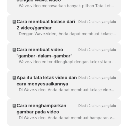
Wave.video menawarkan banyak pilihan Tata Letak - kumpulan bingkai, topeng, dan kisi - yang memungkinkan Anda untuk menggabungkan beberapa visual dalam satu pemandangan...
Cara membuat kolase dari
Diedit 2 tahun yang lalu
2 video/gambar
Dengan Wave.video, Anda dapat membuat kolase yang indah dari video dan gambar menggunakan Tata Letak. Tata letak terdiri dari kumpulan berbagai kisi dan topeng yang...
Cara membuat video
Diedit 2 tahun yang lalu
"gambar-dalam-gambar"
Wave.video editor dilengkapi dengan koleksi tata letak yang memungkinkan Anda menggabungkan beberapa klip video atau gambar. Jika Anda ingin membuat video "gambar-dalam-gambar"...
Apa itu tata letak video dan
Diedit 2 tahun yang lalu
cara menyesuaikannya
Di Wave.video, Anda dapat membuat kolase video Anda sendiri menggunakan fitur praktis - tata letak video. Tata letak video adalah cara untuk menampilkan elemen visual Anda ...
Cara menghamparkan
Diedit 2 tahun yang lalu
gambar pada video
Di Wave.video, Anda dapat membuat hamparan video. Berikut cara melakukannya. Overlay video adalah gambar atau video yang dapat Anda tambahkan ke video Anda (atau lebih baik lagi...