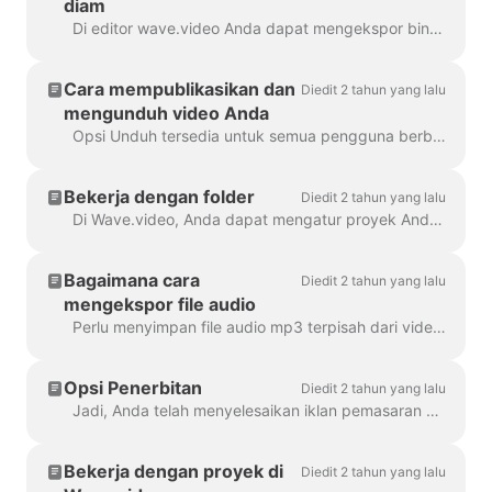
diam
Di editor wave.video Anda dapat mengekspor bingkai apa pun ke format JPG, PNG, atau GIF. Hanya PNG dan GIF yang mendukung transparansi. Bagaimana cara memulainya? Pertama, temukan bingkai ...
Cara mempublikasikan dan
Diedit 2 tahun yang lalu
mengunduh video Anda
Opsi Unduh tersedia untuk semua pengguna berbayar wave.video. Untuk mengunduh video Anda, Anda perlu mengikuti 2 langkah mudah : Opsi A: Langkah ...
Bekerja dengan folder
Diedit 2 tahun yang lalu
Di Wave.video, Anda dapat mengatur proyek Anda ke dalam folder. Dengan cara ini, akan lebih mudah untuk mencari proyek Anda. Untuk membuat folder baru, Anda perlu ...
Bagaimana cara
Diedit 2 tahun yang lalu
mengekspor file audio
Perlu menyimpan file audio mp3 terpisah dari video Anda untuk podcast Anda, atau Anda hanya ingin menggunakannya sebagai pengisi suara? Sangat mudah dengan wave.video! Pertama,...
Opsi Penerbitan
Diedit 2 tahun yang lalu
Jadi, Anda telah menyelesaikan iklan pemasaran digital Anda, dan Anda siap untuk membagikannya kepada dunia. Sekarang apa? Saatnya mempublikasikan! Di Wave.video ed...
Bekerja dengan proyek di
Diedit 2 tahun yang lalu