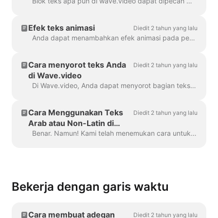
teks ke video Anda?
Blok teks apa pun di wave.video dapat dipecah menjadi beberapa baris dengan ukuran, warna, dan dekorasi yang berbeda. Untuk menambahkan baris, pilih teks Anda. Jika Anda ...
Efek teks animasi
Diedit 2 tahun yang lalu
Anda dapat menambahkan efek animasi pada pesan teks di video Anda untuk membuatnya lebih menarik dan memikat. Setelah Anda menambahkan teks ke video Anda, ...
Cara menyorot teks Anda
Diedit 2 tahun yang lalu
di Wave.video
Di Wave.video, Anda dapat menyorot bagian teks Anda untuk membuatnya menonjol dari pesan lainnya. Untuk menyorot bagian teks, pilih...
Cara Menggunakan Teks
Diedit 2 tahun yang lalu
Arab atau Non-Latin di
Wave.video
Benar. Namun! Kami telah menemukan cara untuk mengatasi hal ini, terima kasih kepada pengguna yang kreatif dan tim dukungan kami. Yang perlu Anda lakukan adalah membuat file vektor/ima...
Bekerja dengan garis waktu
Cara membuat adegan
Diedit 2 tahun yang lalu