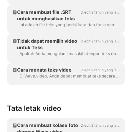
Cara membuat file .SRT
Diedit 2 tahun yang lalu
untuk menghasilkan teks
Ini adalah file teks yang berisi kata dan frasa yang diucapkan dalam video. File semacam itu dapat digunakan bersama dengan file video, atau pemutar video online untuk membuktikan ...
Tidak dapat memilih video
Diedit 2 tahun yang lalu
untuk Teks
Apakah Anda mengalami masalah dengan teks dalam proyek Anda? Mari kita selesaikan masalah itu! Pertama-tama, pastikan unggahan video Anda sudah sepenuhnya...
Cara menata teks video
Diedit 2 tahun yang lalu
Di Wave.video, Anda dapat membuat teks secara otomatis untuk video Anda atau mengunggah file .srt atau .vtt. Setelah Anda menambahkan teks ke video, Anda dapat menata...
Tata letak video
Cara membuat kolase foto
Diedit 2 tahun yang lalu
dengan Wave.video