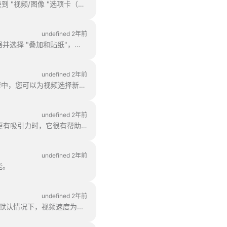
在 Wave.video 中，您可以放大或缩小视频或图像。要放大/缩小，请转到 "编辑 "步骤，然后切换到 "视频/图像 "选项卡（点击 "下一步"）。
undefined 2年前
使用 wave.video 编辑器，您可以轻松模糊或像素化视频中的任何对象或文本。首先，打开编辑器并选择 "叠加和贴纸"，然后选择 "模糊"。
undefined 2年前
在 Wave.video 中，您可以轻松地将视频调整为不同的宽高比。 在编辑器的 "调整视频大小 "步骤中，您可以为视频选择新的格式。
undefined 2年前
滤色镜是一种可以添加到视频中的叠加效果。当你想给视频一个统一的品牌外观，并让你的视频更有吸引力时，它很有帮助。
undefined 2年前
能。
undefined 2年前
。默认情况下，视频速度为...