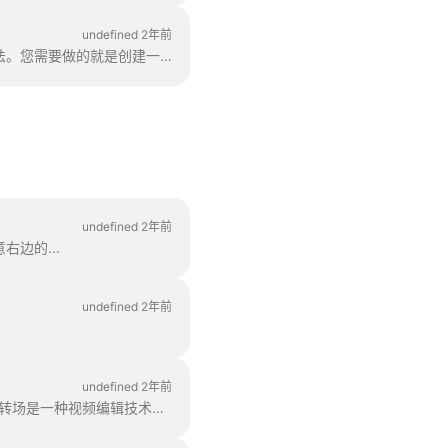
undefined 2年前
正确。不过！感谢一位富有创造力的用户和我们的支持团队，我们已经找到了规避这一问题的方法。您需要做的就是创建一个矢量文件/图像。
undefined 2年前
边的...
undefined 2年前
undefined 2年前
在 Wave.video 中，您可以通过在两个场景之间添加转场效果，将两个视频片段 "粘合 "在一起。转场是一种视频编辑技术，可让您在两个场景之间添加转场。