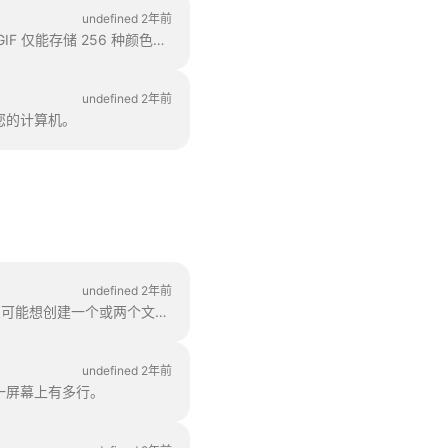
undefined 2年前
GIF（图形交换格式）是一种流行的格式，自 20 世纪 80 年代末开始用于共享图像和动画短片。GIF 仅能存储 256 种颜色，这就意味着 GIF 只能显示 256 种颜色。
undefined 2年前
到您的计算机。
undefined 2年前
分组文本是最好的方法。在 99% 的情况下，你都可以用它来完成你所需要的一切。不过，有时您可能想创建一个或两个文本组。
undefined 2年前
一屏幕上有多行。