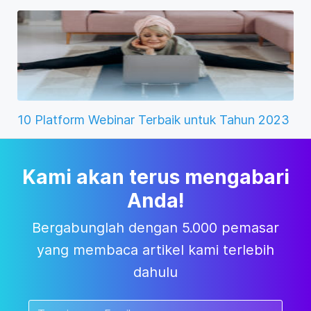
10 Platform Webinar Terbaik untuk Tahun 2023
Kami akan terus mengabari
Anda!
Bergabunglah dengan 5.000 pemasar
yang membaca artikel kami terlebih
dahulu