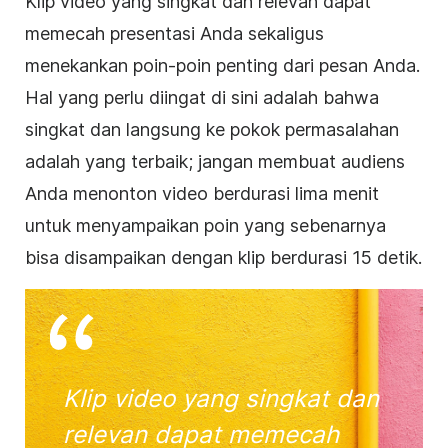
Klip
video
yang singkat dan relevan dapat
memecah
presentasi
Anda sekaligus
menekankan poin-poin penting dari pesan Anda.
Hal yang perlu diingat di sini adalah bahwa
singkat dan langsung ke pokok permasalahan
adalah yang terbaik; jangan membuat audiens
Anda menonton
video
berdurasi lima menit
untuk menyampaikan poin yang sebenarnya
bisa disampaikan dengan klip berdurasi 15 detik.
Klip
video
yang singkat dan
relevan dapat memecah