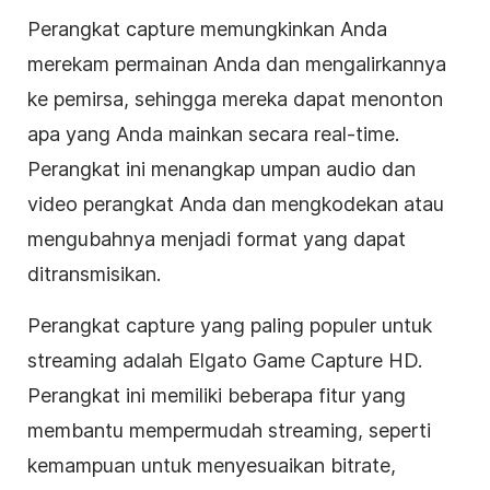
Perangkat capture memungkinkan Anda
merekam permainan Anda dan mengalirkannya
ke pemirsa, sehingga mereka dapat menonton
apa yang Anda mainkan secara real-time.
Perangkat ini menangkap umpan audio dan
video perangkat Anda dan mengkodekan atau
mengubahnya menjadi format yang dapat
ditransmisikan.
Perangkat capture yang paling populer untuk
streaming adalah Elgato Game Capture HD.
Perangkat ini memiliki beberapa fitur yang
membantu mempermudah streaming, seperti
kemampuan untuk menyesuaikan bitrate,