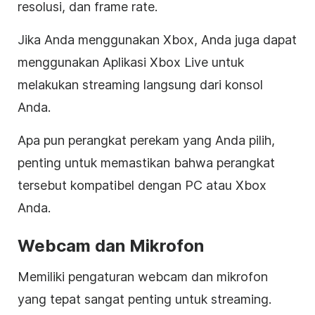
resolusi, dan frame rate.
Jika Anda menggunakan Xbox, Anda juga dapat
menggunakan Aplikasi Xbox Live untuk
melakukan streaming langsung dari konsol
Anda.
Apa pun perangkat perekam yang Anda pilih,
penting untuk memastikan bahwa perangkat
tersebut kompatibel dengan PC atau Xbox
Anda.
Webcam dan Mikrofon
Memiliki pengaturan webcam dan mikrofon
yang tepat sangat penting untuk streaming.