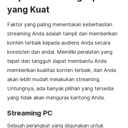
yang Kuat
Faktor yang paling menentukan keberhasilan
streaming Anda adalah tampil dan memberikan
konten terbaik kepada audiens Anda secara
konsisten dan andal. Memiliki peralatan yang
tepat dan tangguh dapat membantu Anda
memberikan kualitas konten terbaik, dan Anda
akan lebih mudah melakukan streaming.
Untungnya, ada banyak pilihan yang tersedia
yang tidak akan menguras kantong Anda.
Streaming PC
Sebuah perangkat yang digunakan untuk