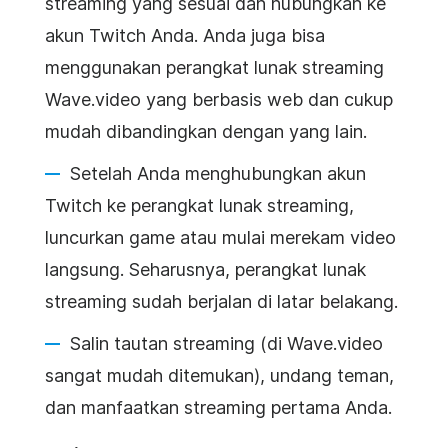
streaming yang sesuai dan hubungkan ke
akun Twitch Anda. Anda juga bisa
menggunakan perangkat lunak streaming
Wave.video yang berbasis web dan cukup
mudah dibandingkan dengan yang lain.
Setelah Anda menghubungkan akun
Twitch ke perangkat lunak streaming,
luncurkan game atau mulai merekam video
langsung. Seharusnya, perangkat lunak
streaming sudah berjalan di latar belakang.
Salin tautan streaming (di Wave.video
sangat mudah ditemukan), undang teman,
dan manfaatkan streaming pertama Anda.