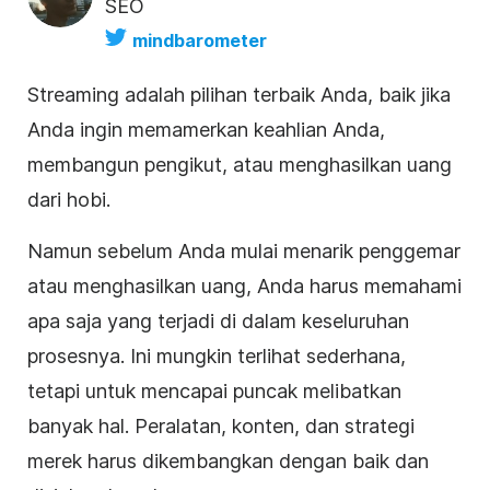
SEO
mindbarometer
Streaming adalah pilihan terbaik Anda, baik jika
Anda ingin memamerkan keahlian Anda,
membangun pengikut, atau menghasilkan uang
dari hobi.
Namun sebelum Anda mulai menarik penggemar
atau menghasilkan uang, Anda harus memahami
apa saja yang terjadi di dalam keseluruhan
prosesnya. Ini mungkin terlihat sederhana,
tetapi untuk mencapai puncak melibatkan
banyak hal. Peralatan, konten, dan strategi
merek harus dikembangkan dengan baik dan