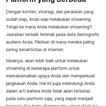
Dengan konten, strategi, dan peralatan yang
sudah siap, Anda siap melakukan streaming.
Tetapi ke mana Anda melakukan streaming?
Jawaban terbaik terletak pada data demografis
audiens Anda. Pikirkan di mana mereka paling
sering beraktivitas di internet.
Idealnya, akan lebih baik untuk melakukan
streaming di beberapa platform untuk
memaksimalkan upaya Anda dan memperkuat
jangkauan Anda. Hal ini juga melindungi Anda
dalam arti bahwa Anda tidak akan terbatas
pada satu platform saja, yang dapat menjadi