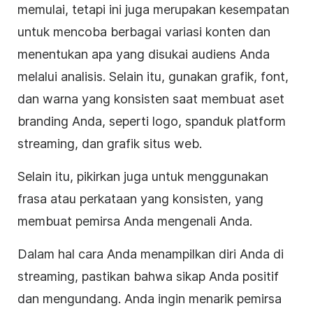
memulai, tetapi ini juga merupakan kesempatan
untuk mencoba berbagai variasi konten dan
menentukan apa yang disukai audiens Anda
melalui analisis. Selain itu, gunakan grafik, font,
dan warna yang konsisten saat membuat aset
branding Anda, seperti logo, spanduk platform
streaming, dan grafik situs web.
Selain itu, pikirkan juga untuk menggunakan
frasa atau perkataan yang konsisten, yang
membuat pemirsa Anda mengenali Anda.
Dalam hal cara Anda menampilkan diri Anda di
streaming, pastikan bahwa sikap Anda positif
dan mengundang. Anda ingin menarik pemirsa