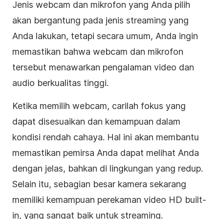
Jenis webcam dan mikrofon yang Anda pilih
akan bergantung pada jenis streaming yang
Anda lakukan, tetapi secara umum, Anda ingin
memastikan bahwa webcam dan mikrofon
tersebut menawarkan pengalaman video dan
audio berkualitas tinggi.
Ketika memilih webcam, carilah fokus yang
dapat disesuaikan dan kemampuan dalam
kondisi rendah cahaya. Hal ini akan membantu
memastikan pemirsa Anda dapat melihat Anda
dengan jelas, bahkan di lingkungan yang redup.
Selain itu, sebagian besar kamera sekarang
memiliki kemampuan perekaman video HD built-
in, yang sangat baik untuk streaming.