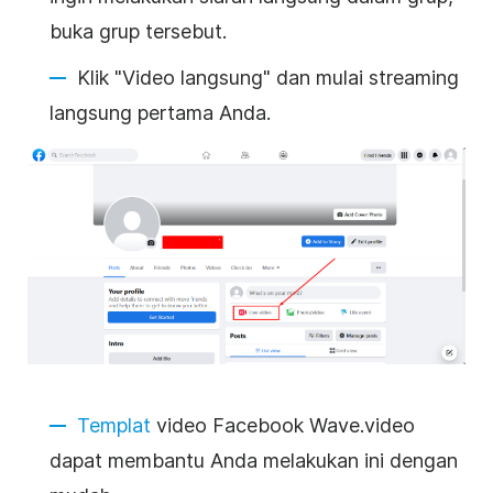
buka grup tersebut.
Klik "Video langsung" dan mulai streaming
langsung pertama Anda.
Templat
video Facebook Wave.video
dapat membantu Anda melakukan ini dengan