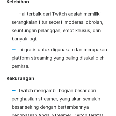
Kelebihan
Hal terbaik dari Twitch adalah memiliki
serangkaian fitur seperti moderasi obrolan,
keuntungan pelanggan, emot khusus, dan
banyak lagi.
Ini gratis untuk digunakan dan merupakan
platform streaming yang paling disukai oleh
pemirsa.
Kekurangan
Twitch mengambil bagian besar dari
penghasilan streamer, yang akan semakin
besar seiring dengan bertambahnya
penghasilan Anda. Streamer Twitch teratas