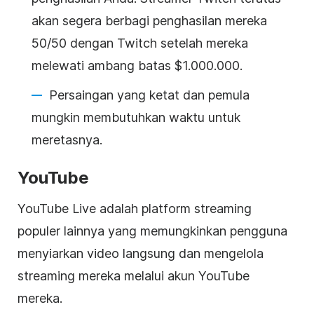
akan segera berbagi penghasilan mereka
50/50 dengan Twitch setelah mereka
melewati ambang batas $1.000.000.
Persaingan yang ketat dan pemula
mungkin membutuhkan waktu untuk
meretasnya.
YouTube
YouTube Live adalah platform streaming
populer lainnya yang memungkinkan pengguna
menyiarkan video langsung dan mengelola
streaming mereka melalui akun YouTube
mereka.