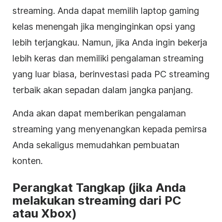
streaming. Anda dapat memilih laptop gaming
kelas menengah jika menginginkan opsi yang
lebih terjangkau. Namun, jika Anda ingin bekerja
lebih keras dan memiliki pengalaman streaming
yang luar biasa, berinvestasi pada PC streaming
terbaik akan sepadan dalam jangka panjang.
Anda akan dapat memberikan pengalaman
streaming yang menyenangkan kepada pemirsa
Anda sekaligus memudahkan pembuatan
konten.
Perangkat Tangkap (jika Anda
melakukan streaming dari PC
atau Xbox)