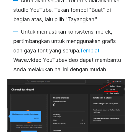
Anda akan secara otomatis diarahkan ke
studio YouTube. Tekan tombol "Buat" di
bagian atas, lalu pilih "Tayangkan."
Untuk memastikan konsistensi merek,
pertimbangkan untuk menggunakan grafis
dan gaya font yang serupa.
Templat
Wave.video YouTubevideo dapat membantu
Anda melakukan hal ini dengan mudah.