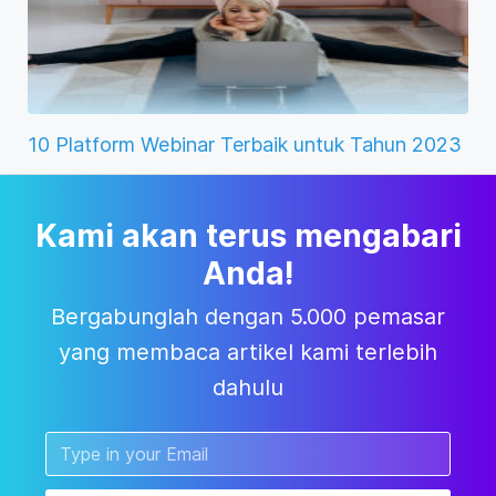
10 Platform Webinar Terbaik untuk Tahun 2023
Kami akan terus mengabari
Anda!
Bergabunglah dengan 5.000 pemasar
yang membaca artikel kami terlebih
dahulu