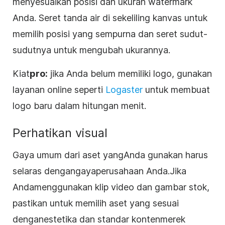
menyesuaikan posisi dan ukuran watermark
Anda. Seret tanda air di sekeliling kanvas untuk
memilih posisi yang sempurna dan seret sudut-
sudutnya untuk mengubah ukurannya.
Kiat
pro:
jika Anda belum memiliki logo, gunakan
layanan online seperti
Logaster
untuk membuat
logo baru dalam hitungan menit.
Perhatikan visual
Gaya umum dari aset
yang
Anda gunakan harus
selaras dengan
gaya
perusahaan Anda
.
Jika
Anda
menggunakan klip video dan gambar stok,
pastikan untuk memilih aset yang sesuai
dengan
estetika dan standar konten
merek