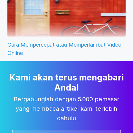
Cara Mempercepat atau Memperlambat Video
Online
Kami akan terus mengabari
Anda!
Bergabunglah dengan 5.000 pemasar
yang membaca artikel kami terlebih
dahulu