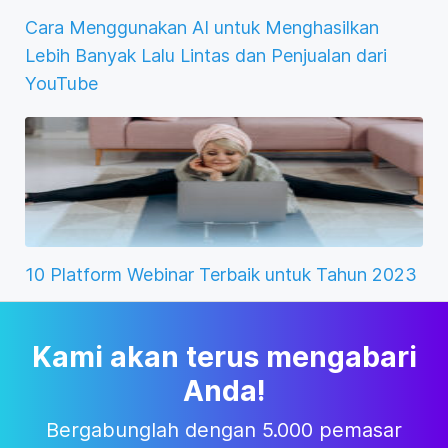
Cara Menggunakan AI untuk Menghasilkan
Lebih Banyak Lalu Lintas dan Penjualan dari
YouTube
10 Platform Webinar Terbaik untuk Tahun 2023
Kami akan terus mengabari
Anda!
Bergabunglah dengan 5.000 pemasar