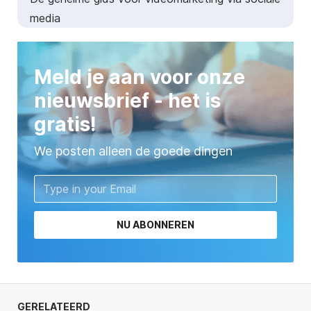
media
Meld je aan voor onze
nieuwsbrief - het is
gratis!
We posten alleen de goede dingen
NU ABONNEREN
GERELATEERD