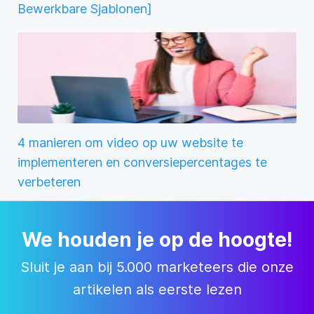
Bewerkbare Sjablonen]
4 manieren om video op uw website te
implementeren en conversiepercentages te
verbeteren
We houden je op de hoogte!
Sluit je aan bij 5.000 marketeers die onze
artikelen als eerste lezen