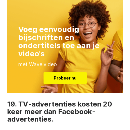
Voeg eenvoudig
bijschriften en
ondertitels toe aan je
video's
met Wave.video
Probeer nu
19. TV-advertenties kosten 20
keer meer dan Facebook-
advertenties.