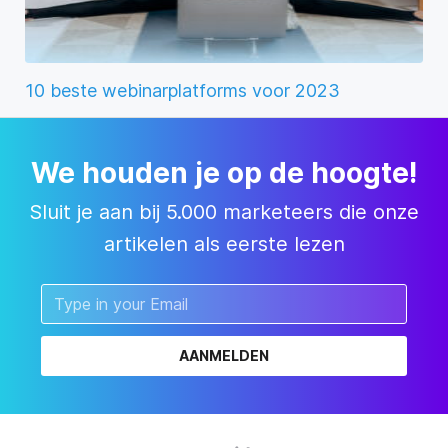
10 beste webinarplatforms voor 2023
We houden je op de hoogte!
Sluit je aan bij 5.000 marketeers die onze
artikelen als eerste lezen
AANMELDEN