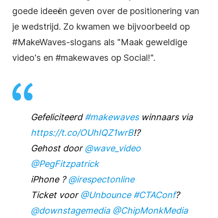
goede ideeën geven over de positionering van
je wedstrijd. Zo kwamen we bijvoorbeeld op
#MakeWaves-slogans als "Maak geweldige
video's en #makewaves op Social!".
Gefeliciteerd
#makewaves
winnaars via
https://t.co/OUhIQZ1wrB
!?
Gehost door
@wave_video
@PegFitzpatrick
iPhone ?
@irespectonline
Ticket voor
@Unbounce
#CTAConf
?
@downstagemedia
@ChipMonkMedia