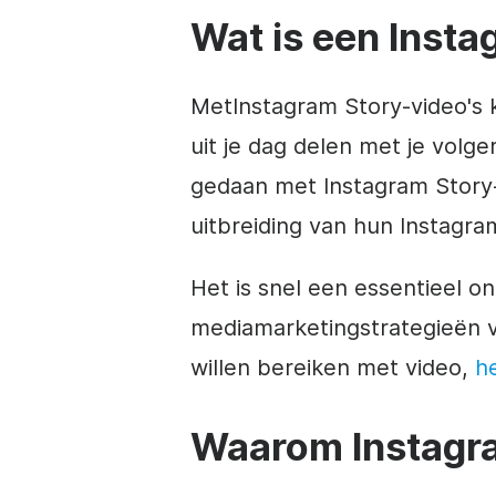
Wat is een
Insta
Met
Instagram
Story-video's 
uit je dag delen met je vol
gedaan met
Instagram
Story-
uitbreiding van hun
Instagra
Het is snel een essentieel 
mediamarketingstrategieën
v
willen bereiken met
video
,
h
Waarom
Instagr