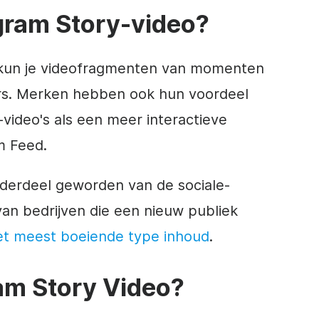
gram
Story-video
?
kun je
videofragmenten
van momenten
gers. Merken hebben ook hun voordeel
video's als een meer interactieve
m
Feed.
onderdeel geworden van de
sociale-
an bedrijven die een nieuw publiek
et meest boeiende type inhoud
.
am
Story
Video
?