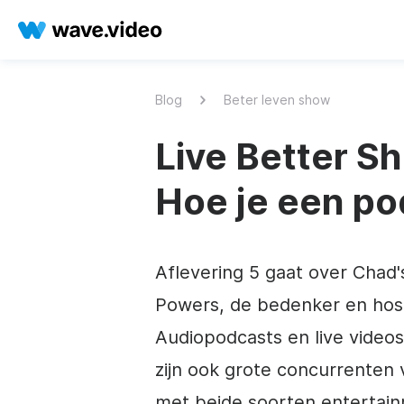
Blog
Beter leven show
Live Better Sh
Hoe je een po
Aflevering 5 gaat over Cha
Powers, de bedenker en hos
Audiopodcasts en live vide
zijn ook grote concurrenten 
met beide soorten entertain