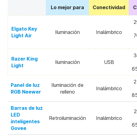
Lo mejor para
Conectividad
C
2
Elgato Key
Iluminación
Inalámbrico
Light Air
7
3
Razer King
Iluminación
USB
Light
6
2
Panel de luz
Iluminación de
Inalámbrico
RGB Neewer
relleno
8
Barras de luz
2
LED
Retroiluminación
Inalámbrico
inteligentes
6
Govee