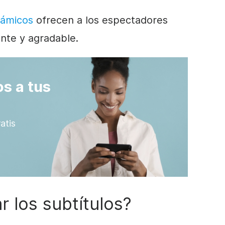
námicos
ofrecen a los espectadores
nte y agradable.
s a tus
atis
r los subtítulos?