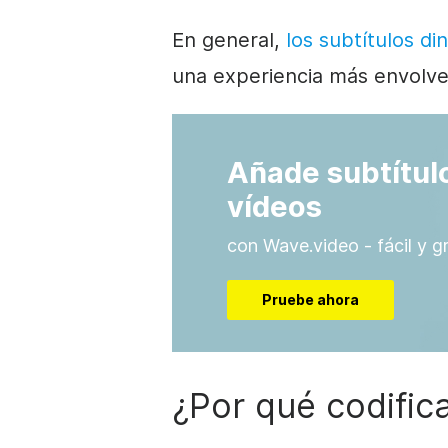
En general,
los subtítulos di
una experiencia más envolve
Añade subtítulo
vídeos
con Wave.video - fácil y gr
Pruebe ahora
¿Por qué codifica