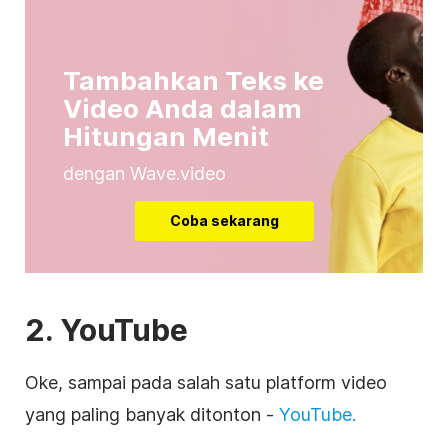
Tambahkan Teks ke
Video Anda dalam
Hitungan Menit
dengan Wave.video
Coba sekarang
2.
YouTube
Oke, sampai pada salah satu platform
video
yang paling banyak ditonton -
YouTube
.