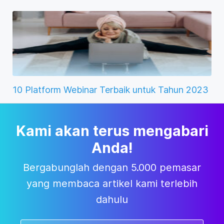
10 Platform Webinar Terbaik untuk Tahun 2023
Kami akan terus mengabari
Anda!
Bergabunglah dengan 5.000 pemasar
yang membaca artikel kami terlebih
dahulu