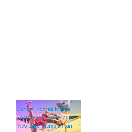
Contoh Kontes Media
Sosial yang Luar Biasa (+
Tips Cara Menjalankan