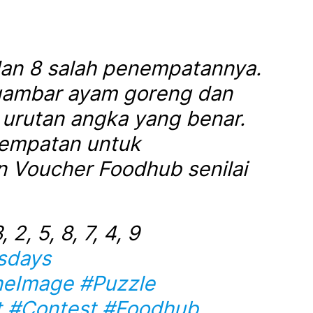
 dan 8 salah penempatannya.
gambar ayam goreng dan
 urutan angka yang benar.
empatan untuk
Voucher Foodhub senilai
 2, 5, 8, 7, 4, 9
sdays
heImage
#Puzzle
t
#Contest
#Foodhub