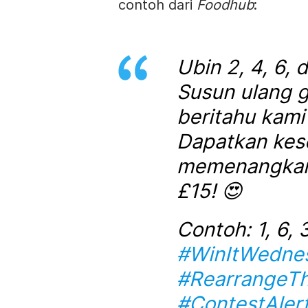
contoh dari
Foodhub
:
Ubin 2, 4, 6,
Susun ulang 
beritahu kami
Dapatkan kes
memenangkan 
£15! 😍
Contoh: 1, 6, 3,
#WinItWedne
#RearrangeT
#ContestAler