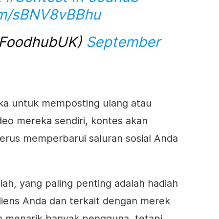
com/sBNV8vBBhu
@FoodhubUK)
September
a untuk memposting ulang atau
deo mereka sendiri, kontes akan
rus memperbarui saluran sosial Anda
iah, yang paling penting adalah hadiah
diens Anda dan terkait dengan merek
an menarik banyak pengguna, tetapi