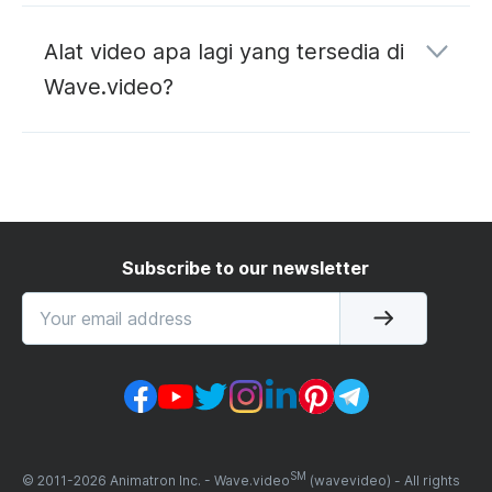
konverter YouTube ke MP3
Alat video apa lagi yang tersedia di
Wave.video?
mengedit
meng-
hosting
streaming langsung
Subscribe to our newsletter
SM
© 2011-
2026
Animatron Inc. - Wave.video
(wavevideo) - All rights