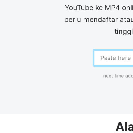
Pembuat kolase video
YouTube ke MP4 onli
Pembuat GIF
See all →
perlu mendaftar atau
tingg
See all →
next time ad
Al