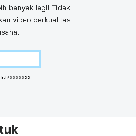
tuk YouTube
Pemutar video bermerek
h banyak lagi! Tidak
Mengirim video dalam email
kan video berkualitas
usaha.
See all →
atch/XXXXXXX
tuk