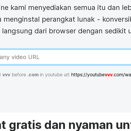
Teks animasi
Bingkai video
Membuat video un
Sulih suara video
ne kami menyediakan semua itu dan lebi
Kalender Konten
Pembuat meme
Subtitler
See all →
See all →
 menginstal perangkat lunak - konversi
i langsung dari browser dengan sedikit 
See all →
See all →
d
vvv
before
.com
in youtube url:
https://youtube
vvv
.com/w
at gratis dan nyaman un