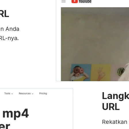
URL
in Anda
RL-nya.
Langk
URL
Rekatkan