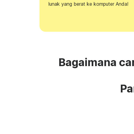
lunak yang berat ke komputer Anda!
Bagaimana car
Pa