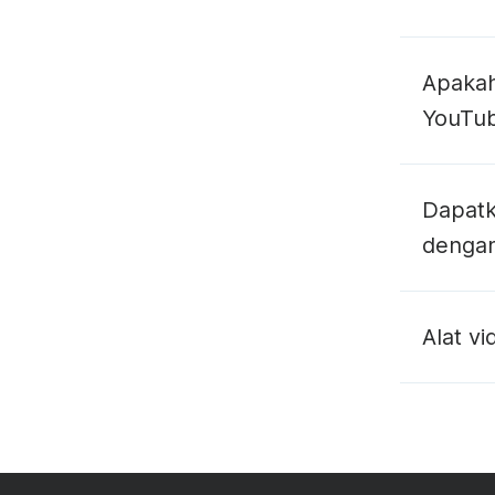
Apaka
YouTub
Dapatk
dengan
Alat vi
mengedi