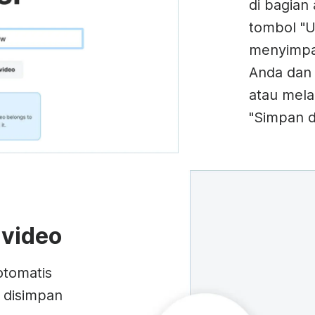
di bagian 
tombol "U
menyimpa
Anda dan
atau mela
"Simpan d
 video
otomatis
 disimpan