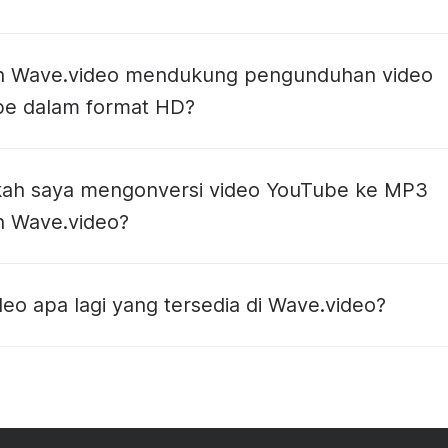
h Wave.video mendukung pengunduhan video
e dalam format HD?
ah saya mengonversi video YouTube ke MP3
 Wave.video?
konverter YouTube ke MP3
deo apa lagi yang tersedia di Wave.video?
t
meng-hosting
streaming langsung