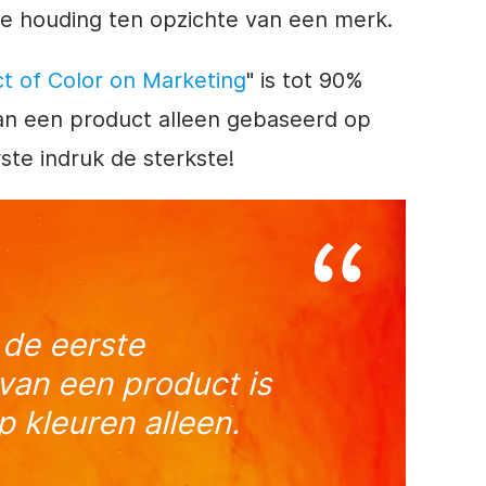
e houding ten opzichte van een
merk
.
t of Color on Marketing
" is tot 90%
an een product alleen gebaseerd op
ste indruk de sterkste!
 de eerste
van een product is
 kleuren alleen.