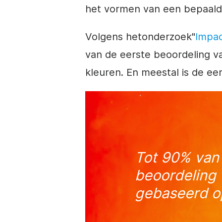
het vormen van een bepaald
Volgens het
onderzoek
"
Impac
van de eerste beoordeling v
kleuren. En meestal is de eer
Tot 90% van
beoordeling 
gebaseerd op