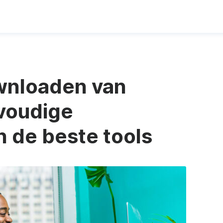
wnloaden van
voudige
n de beste tools