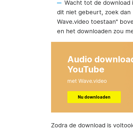
Wacht tot de download i
dit niet gebeurt, zoek da
Wave.video toestaan" bov
en het downloaden zou m
Audio downloa
YouTube
met Wave.video
Nu downloaden
Zodra de download is voltooid