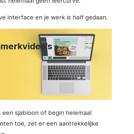
ist helemaal geen leercurve.
e interface en je werk is half gedaan.
 merkvideo's
s een sjabloon of begin helemaal
ten toe, zet er een aantrekkelijke