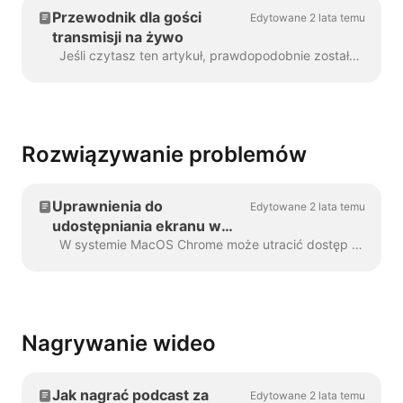
Przewodnik dla gości
Edytowane 2 lata temu
transmisji na żywo
Jeśli czytasz ten artykuł, prawdopodobnie zostałeś zaproszony do udziału w transmisji obsługiwanej przez Wave.video. Gratulacje! Aby zapewnić najlepszą ...
Rozwiązywanie problemów
Uprawnienia do
Edytowane 2 lata temu
udostępniania ekranu w
systemie macOS
W systemie MacOS Chrome może utracić dostęp do udostępniania ekranu. Jeśli tak się stanie, wykonaj następujące kroki, aby przywrócić dostęp: Otwórz Preferencje systemowe i...
Nagrywanie wideo
Jak nagrać podcast za
Edytowane 2 lata temu