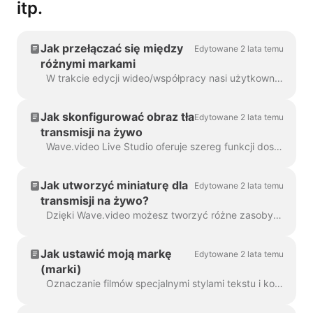
itp.
Jak przełączać się między
Edytowane 2 lata temu
różnymi markami
W trakcie edycji wideo/współpracy nasi użytkownicy często korzystali z funkcji brandingu. Branding obejmuje unikalne czcionki, niestandardowe pola, ...
Jak skonfigurować obraz tła
Edytowane 2 lata temu
transmisji na żywo
Wave.video Live Studio oferuje szereg funkcji dostosowywania wizualnego. Można na przykład ustawić obraz tła, aby strumień był bardziej atrakcyjny ...
Jak utworzyć miniaturę dla
Edytowane 2 lata temu
transmisji na żywo?
Dzięki Wave.video możesz tworzyć różne zasoby, aby efektywnie planować, promować, hostować i zmieniać przeznaczenie filmów na żywo. Miniaturka wideo jest niezbędnym elementem...
Jak ustawić moją markę
Edytowane 2 lata temu
(marki)
Oznaczanie filmów specjalnymi stylami tekstu i konfigurowalnymi komponentami jest jedną z najpopularniejszych funkcji narzędzia do edycji wideo Wave.video. Jeśli chcesz ...