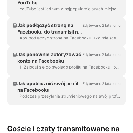
YouTube
YouTube jest jednym z najpopularniejszych miejsc docelowych dla streamów; w związku z tym oferuje wiele możliwości dla twórców treści i streamerów na żywo, aby ...
Jak podłączyć stronę na
Edytowane 2 lata temu
Facebooku do transmisji na
żywo?
Aby podłączyć stronę na Facebooku jako miejsce docelowe transmisji na żywo, musisz być administratorem lub redaktorem tej strony. Aby upewnić się, że posiadasz niezbędne ri...
Jak ponownie autoryzować
Edytowane 2 lata temu
konto na Facebooku
1. Zaloguj się do swojego profilu na Facebooku i przejdź do strony Integracje biznesowe. Znajdź aplikację Wave.video, zaznacz pole po prawej stronie i kliknij przycisk ...
Jak upublicznić swój profil
Edytowane 2 lata temu
na Facebooku
Podczas przesyłania strumieniowego na swój profil na Facebooku możesz zauważyć, że komentarze widzów nie pojawiają się na czacie na żywo Wave.video. Dzieje się tak, ponieważ Face...
Goście i czaty transmitowane na