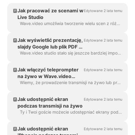
Jak pracować ze scenami w
Edytowane 2 lata temu
Live Studio
Wave.video umożliwia tworzenie wielu scen z różnymi układami, wizualizacjami, kilkoma kamerami i udziałami wideo/ekranu. Pozwoli to podnieść...
Jak wyświetlić prezentację,
Edytowane 2 lata temu
slajdy Google lub plik PDF w
transmisji?
Wave.video studio stało się jeszcze bardziej imponujące i poręczne! Dowiedz się, jak wyświetlać prezentacje za pomocą kilku kliknięć. Możesz przeprowadzić pełne webinarium (aby k...
Jak włączyć teleprompter
Edytowane 2 lata temu
na żywo w Wave.video
studio?
Wiemy, że prowadzenie transmisji na żywo lub prezentowanie projektu może być stresujące. Dzięki funkcji telepromptera Wave.video możesz pożegnać się z potykaniem się o słowa, gub...
Jak udostępnić ekran
Edytowane 2 lata temu
podczas transmisji na żywo
Ty i Twoi goście możecie udostępniać ekrany podczas transmisji na żywo. Możesz na przykład wyświetlać slajdy prezentacji lub prezentować swój produkt w czasie rzeczywistym....
Jak udostępnić ekran
Edytowane 2 lata temu