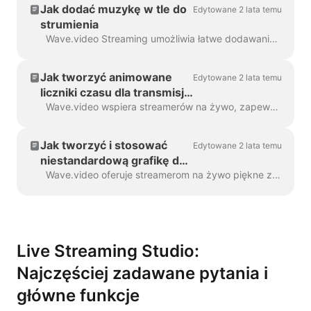
Jak dodać muzykę w tle do
Edytowane 2 lata temu
strumienia
Wave.video Streaming umożliwia łatwe dodawanie muzyki w tle do transmisji na żywo, od chill jazzu po energiczną muzykę elektroniczną. Wewnątrz...
Jak tworzyć animowane
Edytowane 2 lata temu
liczniki czasu dla transmisji
na żywo?
Wave.video wspiera streamerów na żywo, zapewniając im wszystko, co jest potrzebne do wykonywania niezapomnianych markowych pokazów na żywo. Dzięki edytorowi Wave.video można ...
Jak tworzyć i stosować
Edytowane 2 lata temu
niestandardową grafikę do
transmisji na żywo
Wave.video oferuje streamerom na żywo piękne zestawy wstępnie zaprojektowanych szablonów, aby poprawić wizualny aspekt ich pokazów na żywo. Każdy styl składa się z ...
Live Streaming Studio:
Najczęściej zadawane pytania i
główne funkcje