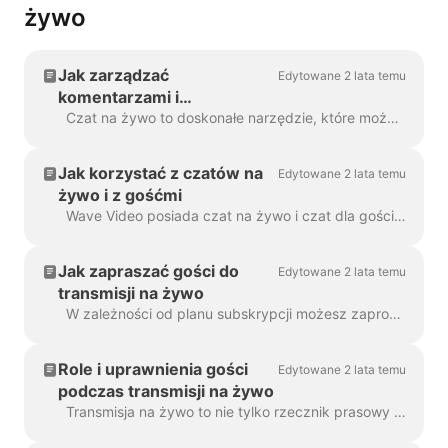
żywo
Jak zarządzać
Edytowane 2 lata temu
komentarzami i
odpowiedziami
Czat na żywo to doskonałe narzędzie, które może pomóc w łatwym zaangażowaniu odbiorców podczas transmisji wielostrumieniowej. Pokazuje wszystkie odpowiedzi z każdego miejsca doceloweg...
Jak korzystać z czatów na
Edytowane 2 lata temu
żywo i z gośćmi
Wave Video posiada czat na żywo i czat dla gości, które służą różnym celom. Czat na żywo pokazuje wszystkie wiadomości od widzów z różnych miejsc docelowych podczas...
Jak zapraszać gości do
Edytowane 2 lata temu
transmisji na żywo
W zależności od planu subskrypcji możesz zaprosić do 12 osób, aby dołączyły do Twojej transmisji. Proces zapraszania jest tak prosty, jak kopiowanie/wklejanie linku. On...
Role i uprawnienia gości
Edytowane 2 lata temu
podczas transmisji na żywo
Transmisja na żywo to nie tylko rzecznik prasowy i przekazywanie wartościowych treści. Aby stworzyć angażujące i atrakcyjne wizualnie wydarzenie wideo na żywo, należy...