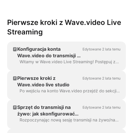
Pierwsze kroki z Wave.video Live
Streaming
Konfiguracja konta
Edytowane 2 lata temu
Wave.video do transmisji na
żywo
Witamy w Wave.video Live Streaming! Postępuj zgodnie z tym przewodnikiem krok po kroku, aby skonfigurować konto Wave.video Live Streaming i przesyłać strumieniowo...
Pierwsze kroki z
Edytowane 2 lata temu
Wave.video live studio
Po wejściu na konto Wave.video przejdź do sekcji Moje strumienie i nagrania. W górnej części strony znajdują się cztery sekcje: Nadchodzące, W progr...
Sprzęt do transmisji na
Edytowane 2 lata temu
żywo: jak skonfigurować
kamerę, mikrofon i
Rozpoczynając nową sesję transmisji na żywo/nagrywania lub dołączając do niej, zostaniesz poproszony o skonfigurowanie sprzętu: kamery, mikrofonu i głośników. Jeśli masz...
słuchawki do transmisji