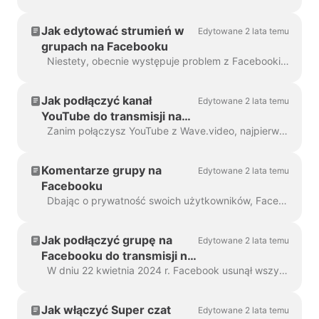
strumieniowo za pomocą
Wave.video?
Jak edytować strumień w
Edytowane 2 lata temu
grupach na Facebooku
Niestety, obecnie występuje problem z Facebookiem, który uniemożliwia nam obsługę edycji strumieni w grupach na Facebooku. Aby wprowadzić jakiekolwiek zmiany ...
Jak podłączyć kanał
Edytowane 2 lata temu
YouTube do transmisji na
żywo?
Zanim połączysz YouTube z Wave.video, najpierw sprawdź, czy Twoje konto YouTube jest gotowe do transmisji na żywo. Zweryfikuj swoje konto YouTube. F...
Komentarze grupy na
Edytowane 2 lata temu
Facebooku
Dbając o prywatność swoich użytkowników, Facebook uniemożliwia Wave.video dostęp i wyświetlanie nazwisk i zdjęć profilowych osób, które zostawiły komentarze w grupach na...
Jak podłączyć grupę na
Edytowane 2 lata temu
Facebooku do transmisji na
żywo?
W dniu 22 kwietnia 2024 r. Facebook usunął wszystkie aplikacje innych firm w grupach. Niestety, oznacza to, że nie będzie można dodać grupy na Facebooku jako desti...
Jak włączyć Super czat
Edytowane 2 lata temu