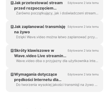
Jak przetestować stream
Edytowane 2 lata temu
przed rozpoczęciem
transmisji na żywo
Zarówno początkujący, jak i doświadczeni streamerzy od czasu do czasu mogą czuć się niepewnie, jeśli są gotowi do transmisji na żywo. Testowanie umiejętności jest naprawdę pomocne...
Jak zaplanować transmisję
Edytowane 2 lata temu
na żywo
Dzięki Wave.video można łatwo zaplanować przyszłe wydarzenia wideo na żywo z wyprzedzeniem i zorganizować nadchodzące transmisje. Oto jak można zaplanować...
Skróty klawiszowe w
Edytowane 2 lata temu
Wave.video Live streaming
studio
Wave.video dba o przyjazny dla użytkownika interfejs. Aby ułatwić nawigację i uprościć rutynowe czynności, warto rozważyć użycie skrótów klawiszowych. Zawsze możesz...
Wymagania dotyczące
Edytowane 2 lata temu
prędkości Internetu dla
transmisji na żywo
Do tworzenia wysokiej jakości transmisji na żywo wymagane jest dobre połączenie internetowe. Istnieją dwa kluczowe momenty, w których streamerzy muszą zadbać o...