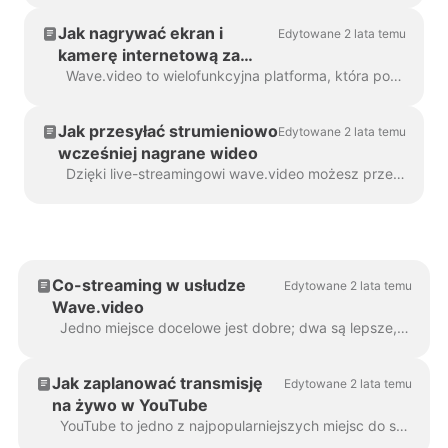
Jak nagrywać ekran i
Edytowane 2 lata temu
kamerę internetową za
pomocą Wave.video
Wave.video to wielofunkcyjna platforma, która pozwala nie tylko edytować filmy, tworzyć miniatury i przesyłać strumieniowo na kilka platform jednocześnie, ale także ...
Jak przesyłać strumieniowo
Edytowane 2 lata temu
wcześniej nagrane wideo
Dzięki live-streamingowi wave.video możesz przesyłać strumieniowo wcześniej nagrane wideo. Nie musisz być obecny w studio, aby ręcznie kliknąć przycisk Go Live. Aby rozpocząć...
Co-streaming w usłudze
Edytowane 2 lata temu
Wave.video
Jedno miejsce docelowe jest dobre; dwa są lepsze, ale co by było, gdybyś mógł dotrzeć również do swoich obserwujących i gości? Witamy funkcję Co-streamingu w Wave.video! ...
Jak zaplanować transmisję
Edytowane 2 lata temu
na żywo w YouTube
YouTube to jedno z najpopularniejszych miejsc do streamowania. Proces konfigurowania strumienia do YouTube za pomocą Wave.video nie różni się od innych...