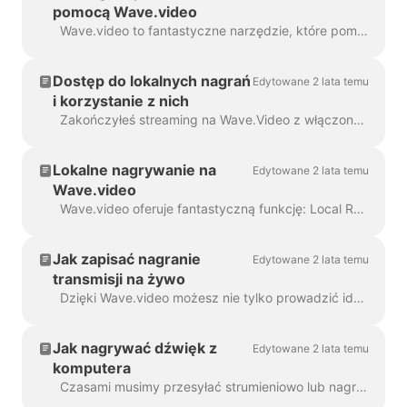
pomocą Wave.video
Wave.video to fantastyczne narzędzie, które pomaga nie tylko w edycji wideo, ale także w streamingu i produkcji podcastów. Podczas tworzenia nagrań audio lub wideo w...
Dostęp do lokalnych nagrań
Edytowane 2 lata temu
i korzystanie z nich
Zakończyłeś streaming na Wave.Video z włączonym nagrywaniem lokalnym? Świetnie! Masz teraz dwa proste sposoby korzystania z nagranych treści: 1. Pobierz i użyj...
Lokalne nagrywanie na
Edytowane 2 lata temu
Wave.video
Wave.video oferuje fantastyczną funkcję: Local Recording. Pozwala ona uczestnikom transmisji na żywo nagrywać własne strumienie audio i wideo bezpośrednio na ...
Jak zapisać nagranie
Edytowane 2 lata temu
transmisji na żywo
Dzięki Wave.video możesz nie tylko prowadzić idealne transmisje na żywo, ale także zapisywać, edytować lub pobierać je na swój komputer, kiedy tylko chcesz. Przyjrzyjmy się zatem ...
Jak nagrywać dźwięk z
Edytowane 2 lata temu
komputera
Czasami musimy przesyłać strumieniowo lub nagrywać dźwięk naszego systemu. Ani system Windows, ani macOS nie oferują tej funkcji od razu po wyjęciu z pudełka, jednak istnieje sposób...