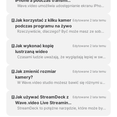
iPhone'a podczas transmisji
na żywo
Wave.video umożliwia udostępnianie ekranu iPhone'a i transmitowanie go do odbiorców. Najpierw należy przesłać ekran telefonu na komputer Mac. Możesz ...
Jak korzystać z kilku kamer
Edytowane 2 lata temu
podczas programu na żywo
Rzeczywiście, dlaczego? Być może masz ze sobą innego mówcę, a może chcesz skupić inną kamerę na czymś, co robisz? Gotowanie? A może rozpakowywanie n...
Jak wykonać kopię
Edytowane 2 lata temu
lustrzaną wideo
Czasami ludzie uważają, że wyglądają lepiej w swojej lustrzanej wersji. Dla streamerów ważne jest, aby być pewnym siebie przed kamerą i cieszyć się obrazem....
Jak zmienić rozmiar
Edytowane 2 lata temu
kamery?
W Wave.video studio możesz bawić się różnymi układami. Możesz nadać swojej kamerze kształt kwadratu, rombu, koła itp. Co więcej, możesz ...
Jak używać StreamDeck z
Edytowane 2 lata temu
Wave.video Live Streaming
Studio: Przewodnik krok po
StreamDeck to potężne narzędzie, które może być używane w połączeniu ze studiem transmisji na żywo Wave.video w celu usprawnienia przepływu pracy podczas transmisji na żywo. ...
kroku.