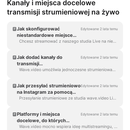
Kanały i miejsca docelowe
transmisji strumieniowej na żywo
Jak skonfigurować
Edytowane 2 lata temu
niestandardowe miejsce
docelowe RTMP
Chcesz streamować z naszego studia Live na nieobsługiwaną jeszcze platformę? Bez obaw, możemy to zrobić za pomocą specjalnego protokołu RTMP. RTMP pozwala na...
Jak dodać kanały do
Edytowane 2 lata temu
transmisji
wielostrumieniowej
Wave.video umożliwia jednoczesne strumieniowanie do strony/grupy/profilu na Facebooku, konta YouTube i kanału RTMP! Możesz dodać wiele miejsc docelowych ...
Jak przesyłać strumieniowo
Edytowane 2 lata temu
na Instagram za pomocą
Wave.video
Przesyłanie strumieniowe ze studia wave.video Live-streaming na konto Instagram jest zaskakująco łatwe. Wszystkie funkcje studia będą dostępne podczas...
Platformy i miejsca
Edytowane 2 lata temu
docelowe, do których
można przesyłać
Wave.video mocno wspiera ideę multistreamingu, dlatego oferujemy różne opcje miejsc docelowych transmisji. Na dzień dzisiejszy oferujemy ...