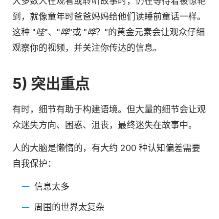
大多数人在观看或聆听故事时，仍在等待着被惊艳
到，就像童年时爸爸妈妈给他们读睡前童话一样。
这种 "
哇
"、"
哗
"或 "
哗
？"的黄金元素会让观众仔细
观察你的视频，并关注你传达的信息。
5) 突出重点
有时，细节有助于构建语境。但大量的细节会让观
众迷失方向、困惑、沮丧，最终迷失在故事中。
人的大脑是懒惰的，有大约 200 种认知偏差需要
自我保护：
信息太多
周围的世界太复杂