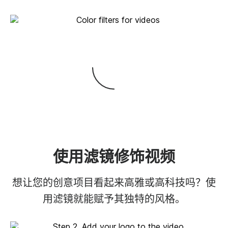
使用滤镜修饰视频
想让您的创意项目看起来高雅或高科技吗？使
用滤镜就能赋予其独特的风格。