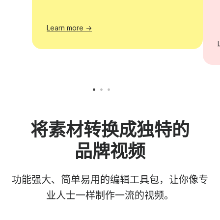
Learn more →
将素材转换成独特的
品牌视频
功能强大、简单易用的编辑工具包，让你像专
业人士一样制作一流的视频。