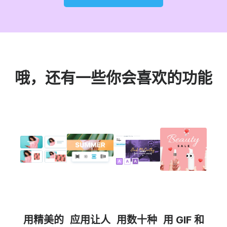
哦，还有一些你会喜欢的功能
用精美的
应用让人
用数十种
用 GIF 和