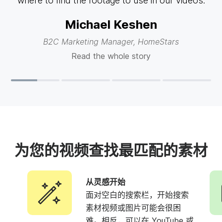
where to find the footage to use in our videos.
m
Michael Keshen
B2C Marketing Manager, HomeStars
Read the whole story
为您的视频查找最匹配的素材
从灵感开始
面对空白的搜索栏，开始搜索
素材视频或图片可能会很困
难。相反，可以在 YouTube 或