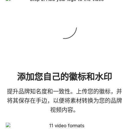
添加您自己的徽标和水印
提升品牌知名度和一致性。上传您的徽标，并
将其保存在手边，以便将素材转换为您的品牌
视频内容。