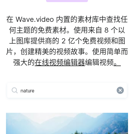
在 Wave.video 内置的素材库中查找任
何主题的免费素材。使用来自 8 个以
上图库提供商的 2 亿个免费视频和图
片，创建精美的视频故事。使用简单而
强大的
在线视频编辑器
编辑视频
。