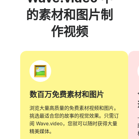
的素材和图片制
作视频
数百万免费素材和图片
浏览大量高质量的免费素材视频和图片。
挑选最适合您的故事的视觉效果。只需订
阅 Wave.video，您就可以随时获得大量
精美媒体。