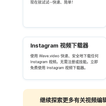
视频拼贴制作器
动画文本
视频配音
现在就试试--快速、简单！
GIF 制作器
字幕
See all →
See all →
See all →
See all →
Instagram 视频下载器
使用 Wave.video 快速、安全地下载任何
Instagram 视频。无需注册或技能。立即
免费使用 Instagram 视频下载器。
继续探索更多有关视频编