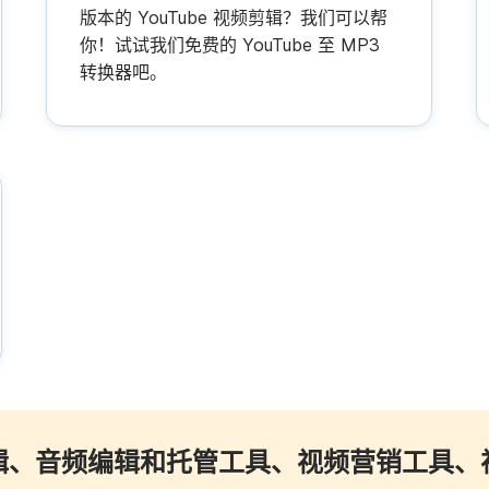
为 YouTube 制作视频
帧视频
品牌视频播放器
版本的 YouTube 视频剪辑？我们可以帮
内容日历
你！试试我们免费的 YouTube 至 MP3
备忘录制作者
通过电子邮件发送视频
See all →
转换器吧。
See all →
See all →
辑、音频编辑和托管工具、视频营销工具、