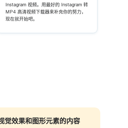
Instagram 视频下载器
Instagram 视频。用最好的 Instagram 转
MP4 高清视频下载器来补充你的努力，
现在就开始吧。
See all →
视觉效果和图形元素的内容