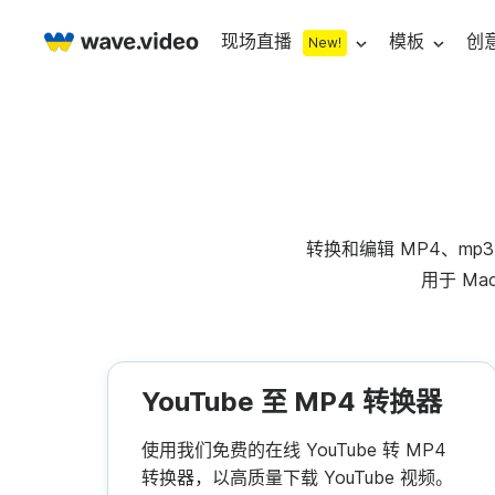
现场直播
模板
创
New!
Live streaming
Social Media 
多流媒体
实时流媒体软件
倒计时
YouTube 视频
录像机
流媒体叠加器
下第三层
Facebook 视频
转换和编辑 MP4、mp
网络摄像头测试
Facebook 实时流媒体
用于 M
Online video editing
Stock libraries
Visual ef
Audio editing
缩略图
Instagram 视频
现场直播聊天
YouTube 实时流媒体
即将开始屏幕
Facebook 封
在线视频制作
免费视频
视频过滤器
为视频添加音乐
直播室
Co stream
现场直播介绍
卷轴与故事视频
YouTube 至 MP4 转换器
合并视频片段
免版税音乐
视频叠加
自动字幕
网络摄像头记录器
在线会议
动画文本生成器
免费图片库
视频过渡
文本转语音
使用我们免费的在线 YouTube 转 MP4
转换器，以高质量下载 YouTube 视频。