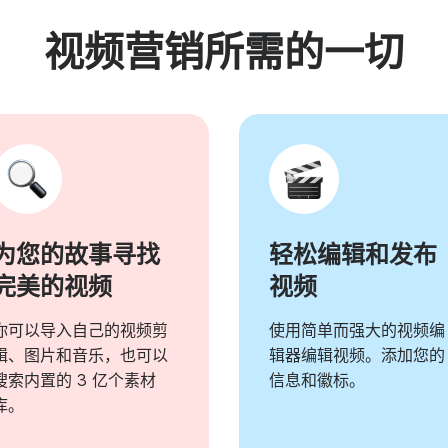
视频营销所需的一切
为您的故事寻找
轻松编辑和发布
完美的视频
视频
你可以导入自己的视频剪
使用简单而强大的视频编
辑、图片和音乐，也可以
辑器编辑视频。添加您的
搜索内置的 3 亿个素材
信息和徽标。
库。