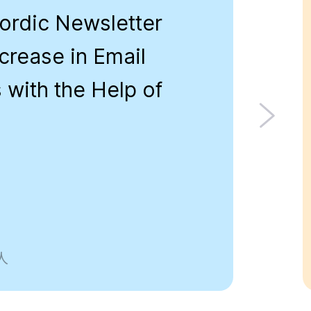
Nordic Newsletter
crease in Email
 with the Help of
人