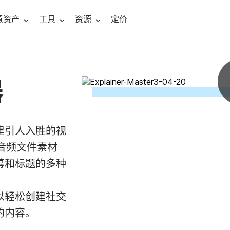
意资产
工具
资源
定价
视频营销博客
Templates
Ads & Promo
Trending Templates
器
生活更美好》节目
视频广告模板
拼贴视频
宣传视频模板
缩放虚拟背景
知识库
器创建引人入胜的视
fects
Video marketing tools
Graphic elements
Video hosting
新闻视频模板
假日视频
和音频文件素材
视频教程
面图片
客户感言
框架视频
用 AI 将文字转换为视频
视频缩略图
免费视频托管
幕和标题的多种
Facebook 社区
视频报价
视频开场和结尾
视频广告制作
下第三层
嵌入视频
以轻松创建社交
为 Instagram 制作视频
视频介绍
密码保护视频
联属会员计划
的内容。
查看所有模板