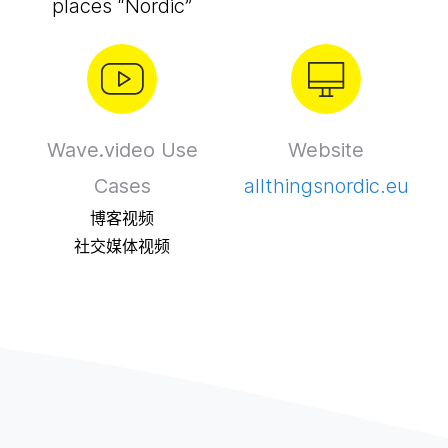
places “Nordic”
Wave.video Use
Website
Cases
allthingsnordic.eu
博客视频
社交媒体视频