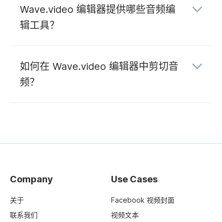
Wave.video 编辑器提供哪些音频编
辑工具？
如何在 Wave.video 编辑器中剪切音
频？
Company
Use Cases
关于
Facebook 视频封面
联系我们
视频文本