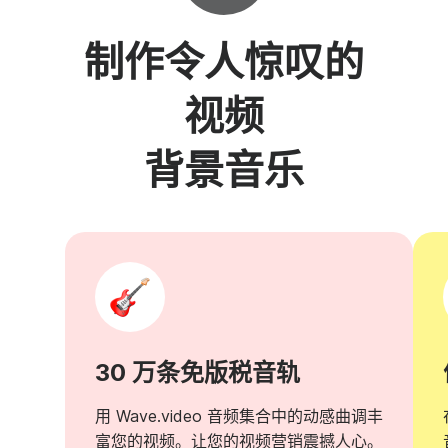
制作令人惊叹的
视频
背景音乐
30 万条免版税音轨
用 Wave.video 音频集合中的动感曲调丰
富您的视频。让您的视频营销震撼人心。