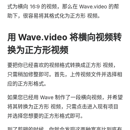
式为横向 16:9 的
视频
，那么在 Wave.video 的帮
助下，很容易将其格式化为
正方形
视频
。
用 Wave.video 将横向
视频
转
换为正方形
视频
要把你已经喜欢的
视频格式
转换成
正方形
视频
，
只需稍加修整即可。首先，上传
视频文件
并选择相
应的
正方形
格式。
如果您已经用 Wave 制作了一段横向
视频
，并希望
将其转换为
正方形
视频
，只需点击进入现有项目
并选择您想要的
正方形
格式即可。
到了剪辑的时候，你就会发现这两种宽高比到底有