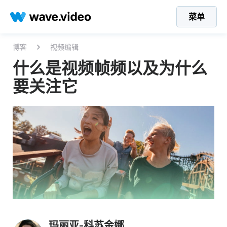
菜单
博客
视频编辑
什么是视频帧频以及为什么
要关注它
玛丽亚-科苏金娜