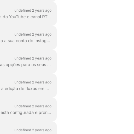
undefined 2 years ago
O Wave.video permite fazer multi-streaming para a página/grupo/perfil do Facebook, conta do YouTube e canal RTMP em simultâneo! Pode adicionar vários destinos ...
undefined 2 years ago
É surpreendentemente fácil transmitir do estúdio de transmissão ao vivo do wave.video para a sua conta do Instagram. Todas as funcionalidades do estúdio estarão disponíveis para si durante ...
undefined 2 years ago
O Wave.video apoia fortemente a ideia de multistreaming, e é por isso que oferecemos várias opções para os seus destinos de transmissão. A partir de hoje, oferecemos ...
undefined 2 years ago
Infelizmente, existe atualmente um problema com o Facebook que nos impede de suportar a edição de fluxos em grupos do Facebook. Para fazer alterações ...
undefined 2 years ago
Antes de conectar o YouTube ao Wave.video, primeiro verifique se a sua conta do YouTube está configurada e pronta para a transmissão ao vivo. Verifique sua conta do YouTube. F...
undefined 2 years ago