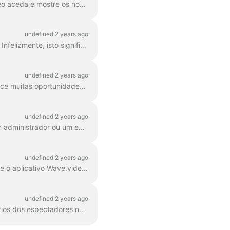
Preocupado com a privacidade dos seus utilizadores, o Facebook impede que o Wave.video aceda e mostre os nomes e as imagens de perfil das pessoas que deixam comentá...
undefined 2 years ago
Em 22 de abril de 2024, o Facebook removeu todas as aplicações de terceiros nos grupos. Infelizmente, isto significa que não será possível adicionar o seu grupo do Facebook como um desti...
undefined 2 years ago
O YouTube é um dos destinos mais populares para transmissões; consequentemente, oferece muitas oportunidades para que os criadores de conteúdo e os ...
undefined 2 years ago
Para ligar uma página do Facebook como destino de transmissão em direto, tens de ser um administrador ou um editor dessa página. Para ter a certeza de que tens os ri...
undefined 2 years ago
1. Faça login no seu perfil do Facebook e vá para a página Integrações comerciais. Encontre o aplicativo Wave.video , marque a caixa à direita e clique no botão...
undefined 2 years ago
Quando estiver a transmitir para o seu perfil do Facebook, poderá reparar que os comentários dos espectadores não aparecem no Wave.video Live Chat . Isso acontece porque o Face...