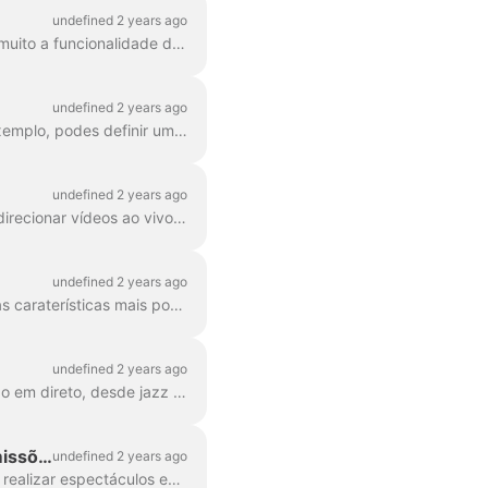
undefined 2 years ago
Ao longo da experiência/cooperação de edição de vídeo, os nossos utilizadores utilizaram muito a funcionalidade de marca. A marca inclui tipos de letra exclusivos, campos personalizados, um ...
undefined 2 years ago
O Wave.video Live Studio oferece uma série de recursos para personalização visual. Por exemplo, podes definir uma imagem de fundo para tornar a tua transmissão mais apelativa...
undefined 2 years ago
Com o Wave.video, é possível criar vários recursos para agendar, promover, hospedar e redirecionar vídeos ao vivo com eficiência. Uma miniatura de vídeo é um elemento essencial...
undefined 2 years ago
A marca de vídeos com estilos de texto especiais e componentes personalizáveis é uma das caraterísticas mais populares da ferramenta de edição Wave.video. Se quiseres...
undefined 2 years ago
Com o Wave.video Streaming, pode adicionar facilmente música de fundo à sua transmissão em direto, desde jazz descontraído a música eletrónica energética. Dentro da transmissão...
Como criar temporizadores de contagem decrescente animados para transmissões em direto
undefined 2 years ago
O Wave.video apoia os streamers em direto, fornecendo-lhes tudo o que é necessário para realizar espectáculos em direto memoráveis. Com o editor do Wave.video, pode ...