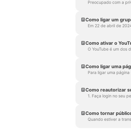
Como ligar um grup
Como ativar o YouT
Como ligar uma pág
Como reautorizar s
Como tornar público