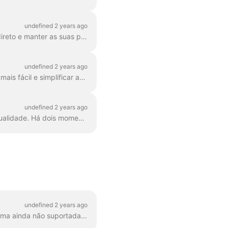
undefined 2 years ago
Com o Wave.video, é fácil planear antecipadamente os seus futuros eventos de vídeo em direto e manter as suas próximas transmissões organizadas. Eis como pode agendar uma...
undefined 2 years ago
O Wave.video preocupa-se com uma interface de fácil utilização. Para tornar a navegação mais fácil e simplificar as acções de rotina, considere a utilização de teclas de atalho. Pode sempre...
undefined 2 years ago
É necessário ter uma boa ligação à Internet para produzir transmissões em direto de alta qualidade. Há dois momentos cruciais que os streamers devem ter em conta para...
undefined 2 years ago
Gostaria de transmitir a partir do nosso estúdio de transmissão em direto para uma plataforma ainda não suportada? Não se preocupe, podemos fazê-lo através do protocolo RTMP especial. O RTMP permite...