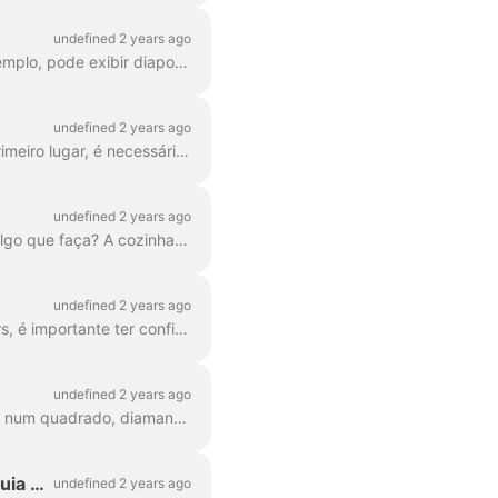
undefined 2 years ago
Você e os seus convidados podem partilhar ecrãs durante a transmissão em direto. Por exemplo, pode exibir diapositivos da apresentação ou mostrar o seu produto em tempo real....
undefined 2 years ago
Com o Wave.video, pode partilhar o ecrã do seu iPhone e transmiti-lo ao seu público. Em primeiro lugar, é necessário transmitir o ecrã do telefone para o Mac. Pode ...
undefined 2 years ago
De facto, porquê? Pode ter outro orador consigo, ou talvez queira focar outra câmara em algo que faça? A cozinhar? Ou talvez a desempacotar um...
undefined 2 years ago
Por vezes, as pessoas acham que ficam melhor na sua versão espelhada. Para os streamers, é importante ter confiança na câmara e apreciar a imagem.
undefined 2 years ago
No Wave.video studio, podes divertir-te com diferentes layouts. Pode moldar a sua câmara num quadrado, diamante, círculo, etc. Para além disso, pode ...
Como utilizar o StreamDeck com o Wave.video's Live Streaming Studio: Um guia passo a passo.
undefined 2 years ago