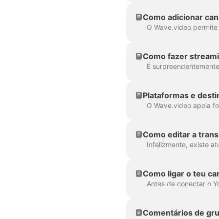
Como adicionar can
Como fazer streami
Plataformas e dest
Como editar a tran
Como ligar o teu ca
Comentários de gr