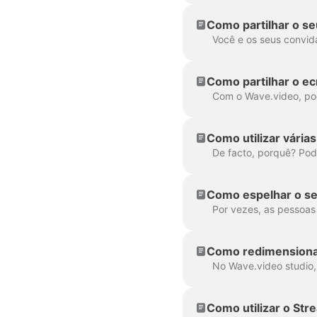
Como partilhar o s
Como partilhar o e
Como utilizar vári
Como espelhar o se
Como redimensiona