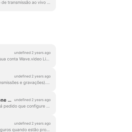
O StreamDeck é uma ferramenta poderosa que pode ser usada em conjunto com o estúdio de transmissão ao vivo do Wave.video para agilizar seu fluxo de trabalho de transmissão ao vivo. O...
undefined 2 years ago
Bem-vindo ao Wave.video Live Streaming! Siga este guia passo a passo para configurar a sua conta Wave.video Live Streaming e transmitir para várias plataformas...
undefined 2 years ago
Ao entrar na conta Wave.video, vá para a secção My Streams & Recordings (As minhas transmissões e gravações). Na parte superior da página, existem quatro secções: Próximas, Em progr...
Equipamento de transmissão em direto: como configurar a câmara, o microfone e os auscultadores para uma transmissão
undefined 2 years ago
Ao iniciar uma nova sessão de transmissão/gravação em direto ou ao aderir a uma, ser-lhe-á pedido que configure o seu equipamento: câmara, microfone e altifalantes. Se tiveres...
undefined 2 years ago
Tanto os novatos como os streamers experientes podem, de vez em quando, sentir-se inseguros quando estão prontos para entrar em direto. Testar as capacidades é muito útil...