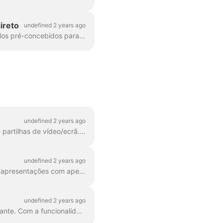
ireto
undefined 2 years ago
O Wave.video oferece aos utilizadores de transmissões em direto belos conjuntos de modelos pré-concebidos para melhorar o aspeto visual dos seus espectáculos em direto. Cada estilo é composto de...
undefined 2 years ago
O Wave.video permite-lhe criar várias cenas com vários layouts, imagens, várias câmaras e partilhas de vídeo/ecrã. Isto irá elevar o seu nível de...
undefined 2 years ago
O Wave.video studio ficou ainda mais impressionante e prático! Aprenda a mostrar as suas apresentações com apenas alguns cliques. Pode fazer um webinar completo (para...
undefined 2 years ago
Sabemos que organizar uma transmissão ao vivo ou apresentar um projeto pode ser stressante. Com a funcionalidade de teleponto do Wave.video, diga adeus aos tropeções nas palavras, à perda de...